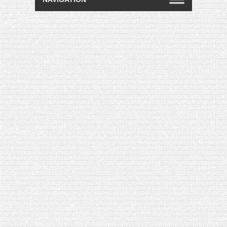
[VIDÉO] HELLOFRESH #34 : IDÉES
RECETTES RISOTTO