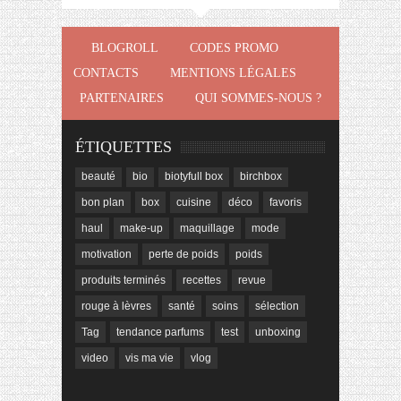
BLOGROLL
CODES PROMO
CONTACTS
MENTIONS LÉGALES
PARTENAIRES
QUI SOMMES-NOUS ?
ÉTIQUETTES
beauté
bio
biotyfull box
birchbox
bon plan
box
cuisine
déco
favoris
haul
make-up
maquillage
mode
motivation
perte de poids
poids
produits terminés
recettes
revue
rouge à lèvres
santé
soins
sélection
Tag
tendance parfums
test
unboxing
video
vis ma vie
vlog