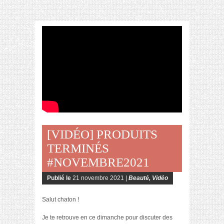
[VIDÉO] PRODUITS
TERMINÉS
#NOVEMBRE2021
Publié le
21 novembre 2021 |
Beauté
,
Vidéo
Salut chaton !
Je te retrouve en ce dimanche pour discuter des