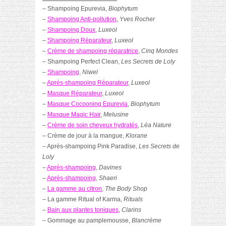
– Shampoing Epurevia,
Biophytum
–
Shampoing Anti-pollution
,
Yves Rocher
–
Shampoing Doux
,
Luxeol
–
Shampoing Réparateur
,
Luxeol
–
Crème de shampoing réparatrice
,
Cinq Mondes
– Shampoing Perfect Clean,
Les Secrets de Loly
–
Shampoing
,
Niwel
–
Après-shampoing Réparateur
,
Luxeol
–
Masque Réparateur
,
Luxeol
–
Masque Cocooning Epurevia
,
Biophytum
–
Masque Magic Hair
,
Melusine
–
Crème de soin cheveux hydratés
,
Léa Nature
– Crème de jour à la mangue,
Klorane
– Après-shampoing Pink Paradise,
Les Secrets de
Loly
–
Après-shampoing
,
Davines
–
Après-shampoing
,
Shaeri
–
La gamme au citron
,
The Body Shop
– La gamme Ritual of Karma,
Rituals
–
Bain aux plantes toniques
,
Clarins
– Gommage au pamplemousse,
Blancrème