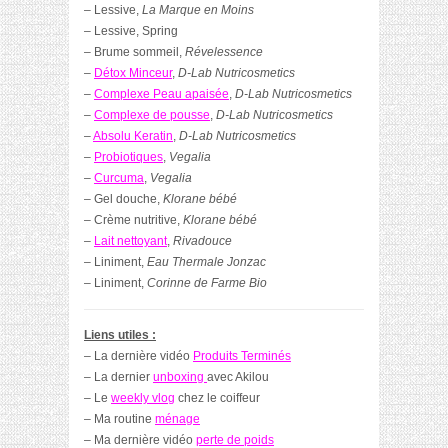
– Lessive,
La Marque en Moins
– Lessive, Spring
– Brume sommeil,
Révelessence
–
Détox Minceur
,
D-Lab Nutricosmetics
–
Complexe Peau apaisée
,
D-Lab Nutricosmetics
–
Complexe de pousse
,
D-Lab Nutricosmetics
–
Absolu Keratin
,
D-Lab Nutricosmetics
–
Probiotiques
,
Vegalia
–
Curcuma
,
Vegalia
– Gel douche,
Klorane bébé
– Crème nutritive,
Klorane bébé
–
Lait nettoyant
,
Rivadouce
– Liniment,
Eau Thermale Jonzac
– Liniment,
Corinne de Farme Bio
Liens utiles :
– La dernière vidéo
Produits Terminés
– La dernier
unboxing
avec Akilou
– Le
weekly vlog
chez le coiffeur
– Ma routine
ménage
– Ma dernière vidéo
perte de poids