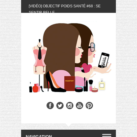
[VIDÉO] OBJECTIF POIDS SANTÉ #68 : SE
SENTIR BELLE
[UNBOXING] LA BOX BELLE AU NATUREL DU
MOIS DE MAI 2024
[VIDÉO] UNBOXING : LES MY LITTLE &
BIOTYFULL BOX DU MOIS DE MAI 2024 FEAT.
AKILA
[VIDÉO] LA SÉLECTION DU MOIS #AVRIL2024
[VIDÉO] QUITOQUE #10 : MEAL PREP &
CONVIVIALITÉ
[VIDÉO] UNBOXING : LES MY LITTLE &
BIOTYFULL BOX DU MOIS D’AVRIL 2024
FEAT. AKILA
[VIDÉO] OBJECTIF POIDS SANTÉ #67 : L’AVIS
DES AUTRES, CE N’EST QUE LA VIE DES
AUTRES
[VIDÉO] UNBOXING : LES MY LITTLE &
BIOTYFULL BOX DES MOIS DE FÉVRIER ET
MARS 2024 FEAT. AKILA
[VIDÉO] LA SÉLECTION DU MOIS
#JANVIER2024