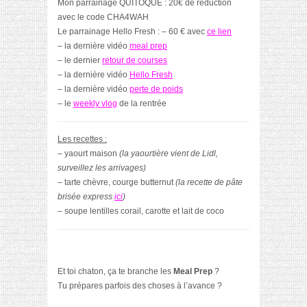
Mon parrainage QUITOQUE : 20€ de réduction
avec le code CHA4WAH
Le parrainage Hello Fresh : – 60 € avec
ce lien
– la dernière vidéo
meal prep
– le dernier
retour de courses
– la dernière vidéo
Hello Fresh
– la dernière vidéo
perte de poids
– le
weekly vlog
de la rentrée
Les recettes :
– yaourt maison
(la yaourtière vient de Lidl,
surveillez les arrivages)
– tarte chèvre, courge butternut
(la recette de pâte
brisée express
ici
)
– soupe lentilles corail, carotte et lait de coco
Et toi chaton, ça te branche les
Meal Prep
?
Tu prépares parfois des choses à l’avance ?