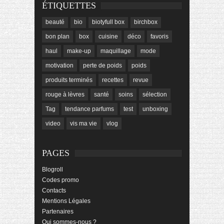
ÉTIQUETTES
beauté
bio
biotyfull box
birchbox
bon plan
box
cuisine
déco
favoris
haul
make-up
maquillage
mode
motivation
perte de poids
poids
produits terminés
recettes
revue
rouge à lèvres
santé
soins
sélection
Tag
tendance parfums
test
unboxing
video
vis ma vie
vlog
PAGES
Blogroll
Codes promo
Contacts
Mentions Légales
Partenaires
Qui sommes-nous ?