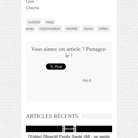
Love,
Chacha
cuisine
meal
prep
organisation
recette
repas
video
Vous aimez cet article ? Partagez-
le !
Pin It
ARTICLES RÉCENTS
[Vidéo] Objectif Poids Santé #68 : se sentir