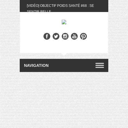
[VIDÉO] OBJECTIF POIDS SANTÉ #68 : SE
SENTIR BELLE
[UNBOXING] LA BOX BELLE AU NATUREL DU
MOIS DE MAI 2024
[VIDÉO] UNBOXING : LES MY LITTLE &
BIOTYFULL BOX DU MOIS DE MAI 2024 FEAT.
AKILA
[VIDÉO] LA SÉLECTION DU MOIS #AVRIL2024
[VIDÉO] QUITOQUE #10 : MEAL PREP &
CONVIVIALITÉ
[VIDÉO] UNBOXING : LES MY LITTLE &
BIOTYFULL BOX DU MOIS D’AVRIL 2024
FEAT. AKILA
[VIDÉO] OBJECTIF POIDS SANTÉ #67 : L’AVIS
DES AUTRES, CE N’EST QUE LA VIE DES
AUTRES
[VIDÉO] UNBOXING : LES MY LITTLE &
BIOTYFULL BOX DES MOIS DE FÉVRIER ET
MARS 2024 FEAT. AKILA
[VIDÉO] LA SÉLECTION DU MOIS
#JANVIER2024