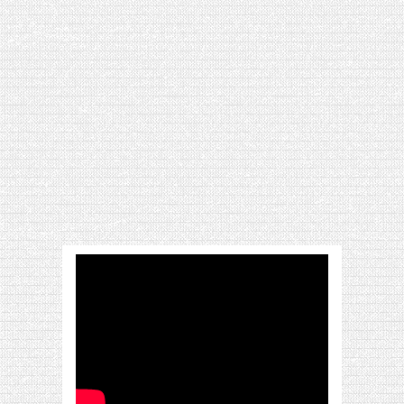
[VIDÉO] HELLOFRESH #34 : IDÉES
RECETTES RISOTTO