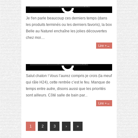
décembre 8, 2020 | 0 Commentaire(s)
Je t'en parle beaucoup ces derniers temps (dans
les produits terminés ou les derniers favoris), la box
Belle au Naturel enchaîne les jolies découvertes
chez moi....
Lire +→
[Découverte] Nouvelle routine bio, made in
France et minimaliste chez Biovive
octobre 15, 2020 | 0 Commentaire(s)
Salut chaton ! Vous l’aurez compris je crois (la meuf
qui râle H24), cette rentrée c’est le feu. Manque de
temps entre autre, disons aussi que les priorités
sont ailleurs. Côté salle de bain par...
Lire +→
1
2
3
›
»