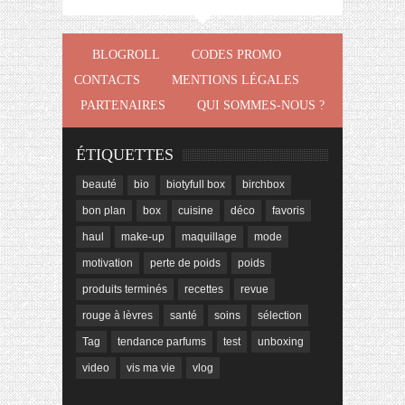
BLOGROLL
CODES PROMO
CONTACTS
MENTIONS LÉGALES
PARTENAIRES
QUI SOMMES-NOUS ?
ÉTIQUETTES
beauté
bio
biotyfull box
birchbox
bon plan
box
cuisine
déco
favoris
haul
make-up
maquillage
mode
motivation
perte de poids
poids
produits terminés
recettes
revue
rouge à lèvres
santé
soins
sélection
Tag
tendance parfums
test
unboxing
video
vis ma vie
vlog