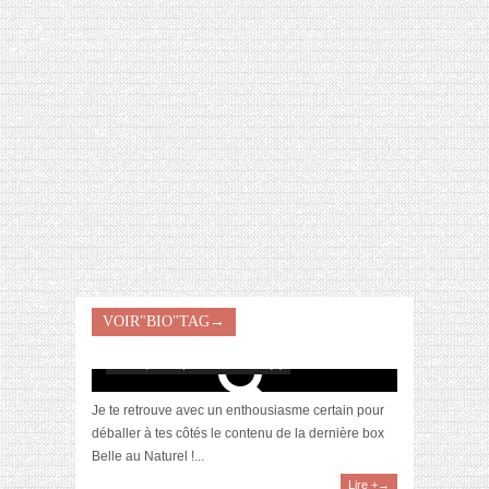
[VIDÉO] HELLOFRESH #34 : IDÉES
RECETTES RISOTTO
[Unboxing] La box Belle au Naturel du mois de
VOIR"BIO"TAG→
mai 2024
mai 23, 2024 | 0 Commentaire(s)
Je te retrouve avec un enthousiasme certain pour
déballer à tes côtés le contenu de la dernière box
Belle au Naturel !...
Lire +→