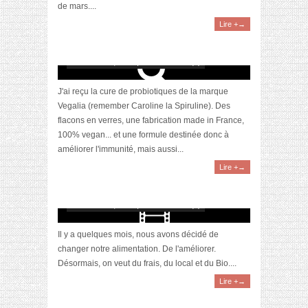
de mars....
Lire +→
Je teste : la cure de probiotiques en post-
partum
décembre 17, 2020 | 0 Commentaire(s)
J'ai reçu la cure de probiotiques de la marque
Vegalia (remember Caroline la Spiruline). Des
flacons en verres, une fabrication made in France,
100% vegan... et une formule destinée donc à
améliorer l'immunité, mais aussi...
Lire +→
[Video] Retour de courses BIO #2
décembre 13, 2020 | 0 Commentaire(s)
Il y a quelques mois, nous avons décidé de
changer notre alimentation. De l'améliorer.
Désormais, on veut du frais, du local et du Bio....
Lire +→
[Unboxing] La box Belle au Naturel du mois de
décembre 2020