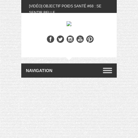
[VIDÉO] OBJECTIF POIDS SANTÉ #68 : SE
SENTIR BELLE
[UNBOXING] LA BOX BELLE AU NATUREL DU
MOIS DE MAI 2024
[VIDÉO] UNBOXING : LES MY LITTLE &
BIOTYFULL BOX DU MOIS DE MAI 2024 FEAT.
AKILA
[VIDÉO] LA SÉLECTION DU MOIS #AVRIL2024
[VIDÉO] QUITOQUE #10 : MEAL PREP &
CONVIVIALITÉ
[VIDÉO] UNBOXING : LES MY LITTLE &
BIOTYFULL BOX DU MOIS D’AVRIL 2024
FEAT. AKILA
[VIDÉO] OBJECTIF POIDS SANTÉ #67 : L’AVIS
DES AUTRES, CE N’EST QUE LA VIE DES
AUTRES
[VIDÉO] UNBOXING : LES MY LITTLE &
BIOTYFULL BOX DES MOIS DE FÉVRIER ET
MARS 2024 FEAT. AKILA
[VIDÉO] LA SÉLECTION DU MOIS
#JANVIER2024