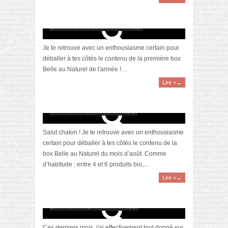
[Unboxing] La box Belle au Naturel du mois de
janvier 2022
janvier 12, 2022 | 0 Commentaire(s)
Je te retrouve avec un enthousiasme certain pour
déballer à tes côtés le contenu de la première box
Belle au Naturel de l'année !...
Lire +→
[Unboxing] La box Belle au Naturel du mois
d’août 2021
août 26, 2021 | 0 Commentaire(s)
Salut chaton ! Je te retrouve avec un enthousiasme
certain pour déballer à tes côtés le contenu de la
box Belle au Naturel du mois d’août. Comme
d’habitude : entre 4 et 6 produits bio,...
Lire +→
Je teste : la cure de curcuma pour renforcer
son immunité
juillet 22, 2021 | 0 Commentaire(s)
Ces derniers mois, j'ai effectivement tout donné sur