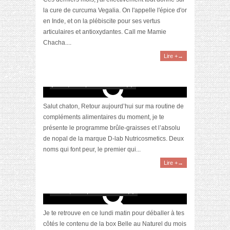
la cure de curcuma Vegalia. On l'appelle l'épice d'or
en Inde, et on la plébiscite pour ses vertus
articulaires et antioxydantes. Call me Mamie
Chacha....
Lire +→
[Revue] Programme minceur par D-LAB
Nutricosmetics
juin 21, 2021 | 0 Commentaire(s)
Salut chaton, Retour aujourd’hui sur ma routine de
compléments alimentaires du moment, je te
présente le programme brûle-graisses et l’absolu
de nopal de la marque D-lab Nutricosmetics. Deux
noms qui font peur, le premier qui...
Lire +→
[Unboxing] La box Belle au Naturel du mois de
mars 2021
mars 8, 2021 | 0 Commentaire(s)
Je te retrouve en ce lundi matin pour déballer à tes
côtés le contenu de la box Belle au Naturel du mois