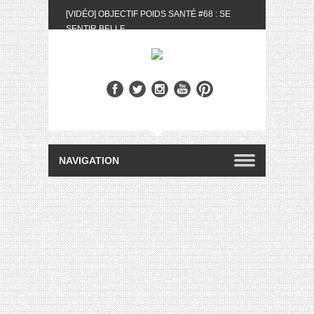
[VIDÉO] OBJECTIF POIDS SANTÉ #68 : SE
SENTIR BELLE
[UNBOXING] LA BOX BELLE AU NATUREL DU
MOIS DE MAI 2024
[VIDÉO] UNBOXING : LES MY LITTLE &
BIOTYFULL BOX DU MOIS DE MAI 2024 FEAT.
AKILA
[VIDÉO] LA SÉLECTION DU MOIS #AVRIL2024
[VIDÉO] QUITOQUE #10 : MEAL PREP &
CONVIVIALITÉ
[VIDÉO] UNBOXING : LES MY LITTLE &
BIOTYFULL BOX DU MOIS D’AVRIL 2024
FEAT. AKILA
[VIDÉO] OBJECTIF POIDS SANTÉ #67 : L’AVIS
DES AUTRES, CE N’EST QUE LA VIE DES
AUTRES
[VIDÉO] UNBOXING : LES MY LITTLE &
BIOTYFULL BOX DES MOIS DE FÉVRIER ET
MARS 2024 FEAT. AKILA
[VIDÉO] LA SÉLECTION DU MOIS
#JANVIER2024