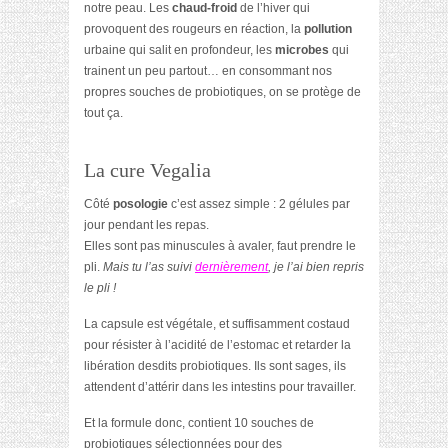
notre peau. Les
chaud-froid
de l’hiver qui
provoquent des rougeurs en réaction, la
pollution
urbaine qui salit en profondeur, les
microbes
qui
trainent un peu partout… en consommant nos
propres souches de probiotiques, on se protège de
tout ça.
La cure Vegalia
Côté
posologie
c’est assez simple : 2 gélules par
jour pendant les repas.
Elles sont pas minuscules à avaler, faut prendre le
pli.
Mais tu l’as suivi
dernièrement
, je l’ai bien repris
le pli !
La capsule est végétale, et suffisamment costaud
pour résister à l’acidité de l’estomac et retarder la
libération desdits probiotiques. Ils sont sages, ils
attendent d’attérir dans les intestins pour travailler.
Et la formule donc, contient 10 souches de
probiotiques sélectionnées pour des