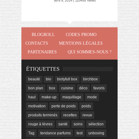
avril 9, 2014 | 110455 Views
BLOGROLL
CODES PROMO
CONTACTS
MENTIONS LÉGALES
PARTENAIRES
QUI SOMMES-NOUS ?
ÉTIQUETTES
beauté
bio
biotyfull box
birchbox
bon plan
box
cuisine
déco
favoris
haul
make-up
maquillage
mode
motivation
perte de poids
poids
produits terminés
recettes
revue
rouge à lèvres
santé
soins
sélection
Tag
tendance parfums
test
unboxing