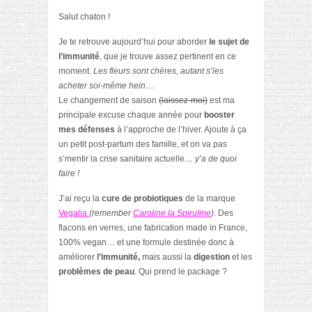
Salut chaton !
Je te retrouve aujourd’hui pour aborder
le sujet de
l’immunité
, que je trouve assez pertinent en ce
moment.
Les fleurs sont chères, autant s’les
acheter soi-même hein…
Le changement de saison
(laissez-moi)
est ma
principale excuse chaque année pour
booster
mes défenses
à l’approche de l’hiver. Ajoute à ça
un petit post-partum des famille, et on va pas
s’mentir la crise sanitaire actuelle
… y’a de quoi
faire !
J’ai reçu la
cure de probiotiques
de la marque
Vegalia
(remember
Caroline la Spiruline
)
. Des
flacons en verres, une fabrication made in France,
100% vegan… et une formule destinée donc à
améliorer
l’immunité,
mais aussi la
digestion
et les
problèmes de peau
. Qui prend le package ?