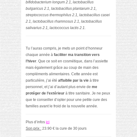
bifidobacterium longum 2.1, lactobacillus
bulgaricus 2.1, lactobacillus plantarum 2.1,
streptococcus thermophilus 2.1, lactobacillus casei
2.1, lactobacillus rhamnosus 2.1, lactobacillus
salivarius 2.1, lactococcus lactis 2.1.
Tu l’auras compris, je mets un point d’honneur
chaque année à
faciliter ma transition vers
l’hiver
. Que ce soit en cosmétique, dans l’assiette
mais également grâce au coup de main des
compléments alimentaires. Cette année est
particulière, j’ai été
affaiblie par la vie
à titre
personnel, et j’ai d’autant plus envie de
me
protéger de l’extérieur
à titre sanitaire. Je ne peux
que te conseiller d’opter pour une petite cure des
familles avant le froid de la nouvelle année.
Plus d’infos
ici
Son prix :
23.90 € la cure de 30 jours