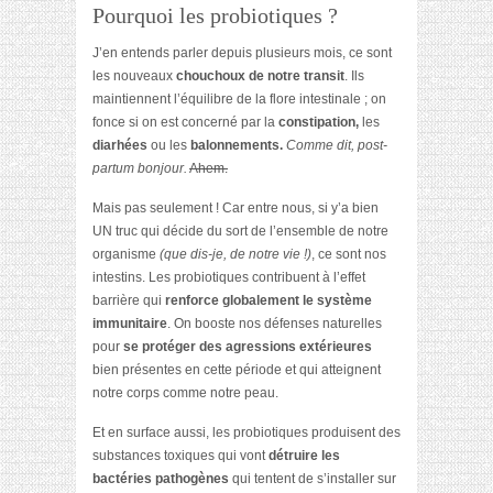
Pourquoi les probiotiques ?
J’en entends parler depuis plusieurs mois, ce sont
les nouveaux
chouchoux de notre transit
. Ils
maintiennent l’équilibre de la flore intestinale ; on
fonce si on est concerné par la
constipation,
les
diarhées
ou les
balonnements.
Comme dit, post-
partum bonjour.
Ahem.
Mais pas seulement ! Car entre nous, si y’a bien
UN truc qui décide du sort de l’ensemble de notre
organisme
(que dis-je, de notre vie !)
, ce sont nos
intestins. Les probiotiques contribuent à l’effet
barrière qui
renforce globalement le système
immunitaire
. On booste nos défenses naturelles
pour
se protéger des agressions extérieures
bien présentes en cette période et qui atteignent
notre corps comme notre peau.
Et en surface aussi, les probiotiques produisent des
substances toxiques qui vont
détruire les
bactéries pathogènes
qui tentent de s’installer sur