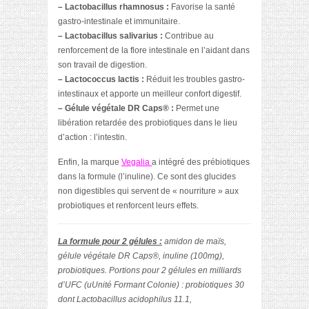
– Lactobacillus rhamnosus :
Favorise la santé
gastro-intestinale et immunitaire.
– Lactobacillus salivarius :
Contribue au
renforcement de la flore intestinale en l’aidant dans
son travail de digestion.
– Lactococcus lactis :
Réduit les troubles gastro-
intestinaux et apporte un meilleur confort digestif.
– Gélule végétale DR Caps® :
Permet une
libération retardée des probiotiques dans le lieu
d’action : l’intestin.
Enfin, la marque
Vegalia
a intégré des prébiotiques
dans la formule (l’inuline). Ce sont des glucides
non digestibles qui servent de « nourriture » aux
probiotiques et renforcent leurs effets.
La formule pour 2 gélules :
amidon de maïs,
gélule végétale DR Caps®, inuline (100mg),
probiotiques. Portions pour 2 gélules en milliards
d’UFC (uUnité Formant Colonie) : probiotiques 30
dont Lactobacillus acidophilus 11.1,