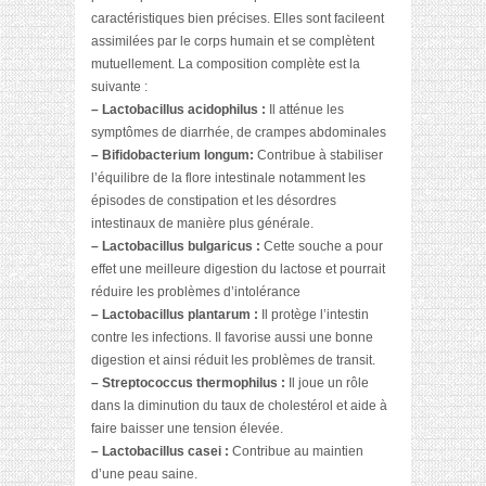
caractéristiques bien précises. Elles sont facileent
assimilées par le corps humain et se complètent
mutuellement. La composition complète est la
suivante :
–
Lactobacillus acidophilus :
Il atténue les
symptômes de diarrhée, de crampes abdominales
– Bifidobacterium longum:
Contribue à stabiliser
l’équilibre de la flore intestinale notamment les
épisodes de constipation et les désordres
intestinaux de manière plus générale.
– Lactobacillus bulgaricus :
Cette souche a pour
effet une meilleure digestion du lactose et pourrait
réduire les problèmes d’intolérance
– Lactobacillus plantarum :
Il protège l’intestin
contre les infections. Il favorise aussi une bonne
digestion et ainsi réduit les problèmes de transit.
– Streptococcus thermophilus :
Il joue un rôle
dans la diminution du taux de cholestérol et aide à
faire baisser une tension élevée.
– Lactobacillus casei :
Contribue au maintien
d’une peau saine.