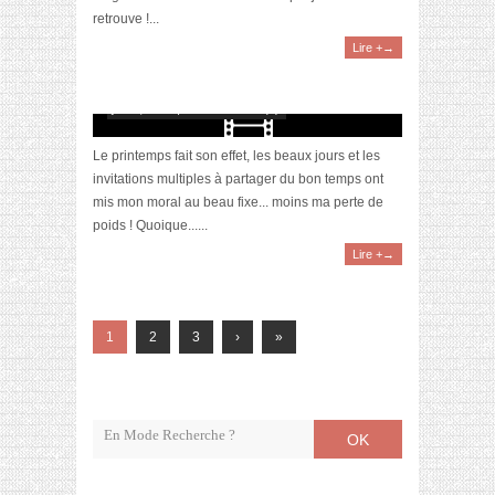
retrouve !...
Lire +→
[Vidéo] Objectif Poids Santé #59 : vive le
printemps !
juin 3, 2023 | 0 Commentaire(s)
Le printemps fait son effet, les beaux jours et les
invitations multiples à partager du bon temps ont
mis mon moral au beau fixe... moins ma perte de
poids ! Quoique......
Lire +→
1
2
3
›
»
OK