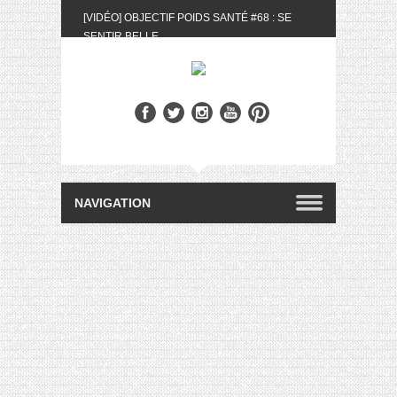
[VIDÉO] OBJECTIF POIDS SANTÉ #68 : SE
SENTIR BELLE
[UNBOXING] LA BOX BELLE AU NATUREL DU
MOIS DE MAI 2024
[VIDÉO] UNBOXING : LES MY LITTLE &
BIOTYFULL BOX DU MOIS DE MAI 2024 FEAT.
AKILA
[VIDÉO] LA SÉLECTION DU MOIS #AVRIL2024
[VIDÉO] QUITOQUE #10 : MEAL PREP &
CONVIVIALITÉ
[VIDÉO] UNBOXING : LES MY LITTLE &
BIOTYFULL BOX DU MOIS D’AVRIL 2024
FEAT. AKILA
[VIDÉO] OBJECTIF POIDS SANTÉ #67 : L’AVIS
DES AUTRES, CE N’EST QUE LA VIE DES
AUTRES
[VIDÉO] UNBOXING : LES MY LITTLE &
BIOTYFULL BOX DES MOIS DE FÉVRIER ET
MARS 2024 FEAT. AKILA
[VIDÉO] LA SÉLECTION DU MOIS
#JANVIER2024