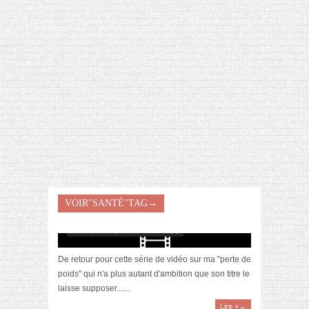
[VIDÉO] HELLOFRESH #34 : IDÉES
RECETTES RISOTTO
[Vidéo] Objectif Poids Santé #68 : se sentir
VOIR"SANTÉ"TAG→
belle
mai 28, 2024 | 0 Commentaire(s)
De retour pour cette série de vidéo sur ma "perte de
poids" qui n'a plus autant d'ambition que son titre le
laisse supposer......
Lire +→