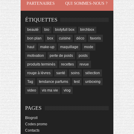
PARTENAIRES
QUI SOMMES-NOUS ?
ÉTIQUETTES
beauté
bio
biotyfull box
birchbox
bon plan
box
cuisine
déco
favoris
haul
make-up
maquillage
mode
motivation
perte de poids
poids
produits terminés
recettes
revue
rouge à lèvres
santé
soins
sélection
Tag
tendance parfums
test
unboxing
video
vis ma vie
vlog
PAGES
Blogroll
Codes promo
Contacts