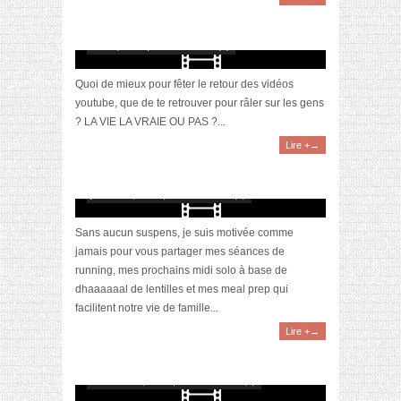
[Vidéo] Objectif Poids Santé #67 : l’AVIS des
autres, ce n’est que LA VIE des autres
avril 6, 2024 | 0 Commentaire(s)
Quoi de mieux pour fêter le retour des vidéos
youtube, que de te retrouver pour râler sur les gens
? LA VIE LA VRAIE OU PAS ?...
Lire +→
[Vidéo] Objectif Poids Santé #66 : et bonne
année !!
janvier 13, 2024 | 0 Commentaire(s)
Sans aucun suspens, je suis motivée comme
jamais pour vous partager mes séances de
running, mes prochains midi solo à base de
dhaaaaaal de lentilles et mes meal prep qui
facilitent notre vie de famille...
Lire +→
[Vidéo] Objectif Poids Santé #65 : un temps
pour tout
décembre 9, 2023 | 0 Commentaire(s)