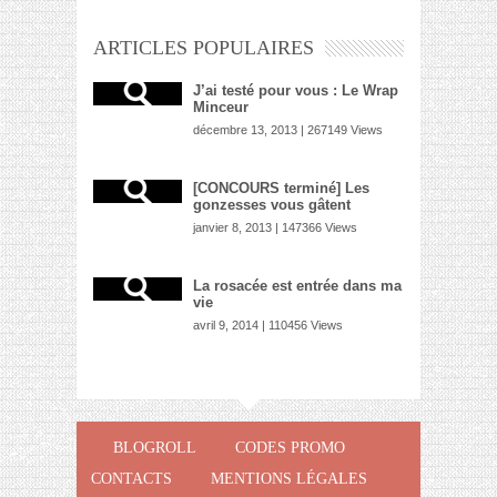
ARTICLES POPULAIRES
J’ai testé pour vous : Le Wrap
Minceur
décembre 13, 2013 | 267149 Views
[CONCOURS terminé] Les
gonzesses vous gâtent
janvier 8, 2013 | 147366 Views
La rosacée est entrée dans ma
vie
avril 9, 2014 | 110456 Views
BLOGROLL
CODES PROMO
CONTACTS
MENTIONS LÉGALES