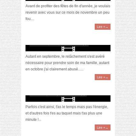
Avant de profiter des fêtes de fin d'année, je voulais
revenir avec vous sur ce mois de novembre un peu
fou....
Lire +→
[Vidéo] Objectif Poids Santé #64 : mon plan
d’attaque
novembre 4, 2023 | 0 Commentaire(s)
Autant en septembre, le relâchement s'est avéré
nécessaire pour prendre soin de ma famille, autant
en octobre j'ai clairement abusé......
Lire +→
[Vidéo] Objectif Poids Santé #63 : on n’est
pas des robots !
octobre 14, 2023 | 0 Commentaire(s)
Parfois c'est ainsi, t'as le temps mais pas l'énergie,
et d'autres fois t'es au taquet mais t'as plus une
minute !...
Lire +→
[Vidéo] Objectif Poids Santé #62 : les