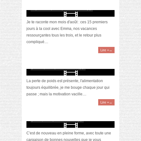
émotions de la rentrée
septembre 9, 2023 | 0 Commentaire(s)
Je te raconte mon mois d'août : ces 15 premiers
jours à la cool avec Emma, nos vacances
ressourçantes tous les trois, et le retour plus
compliqué....
Lire +→
[Vidéo] Objectif Poids Santé #61 : le moral en
dents de scie
juillet 29, 2023 | 0 Commentaire(s)
La perte de poids est présente, l'alimentation
toujours équilibrée, je me bouge chaque jour qui
passe ; mais la motivation vacille....
Lire +→
[Vidéo] Objectif Poids Santé #60 : des étoiles
dans les yeux de ma fille
juillet 1, 2023 | 0 Commentaire(s)
C'est de nouveau en pleine forme, avec toute une
cargaison de bonnes nouvelles que je vous