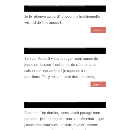
novembre 8, 2021 | 0 Commentaire(s)
Je te retrouve aujourd'hui pour ma traditionnelle
wishlist de fin d'année !...
Lire +→
[Vlog prof-stagiaire #9] FAQ – Réponses à
vos questions !
septembre 1, 2021 | 0 Commentaire(s)
Bonjour, Après 8 vlogs retraçant mon année de
jeune professeur, il est temps de clôturer cette
saison par une vidéo où je réponds à vos
questions. Et il y en a pas mal des questions,...
Lire +→
[Vlog prof-stagiaire #1] Affectation et
premiers cours
juillet 7, 2021 | 0 Commentaire(s)
Bonjour ! L’an dernier, après t’avoir partagé mon
parcours, je t’annonçais – non sans émotion – que
j’avais mon concours. La suite la voici : comme