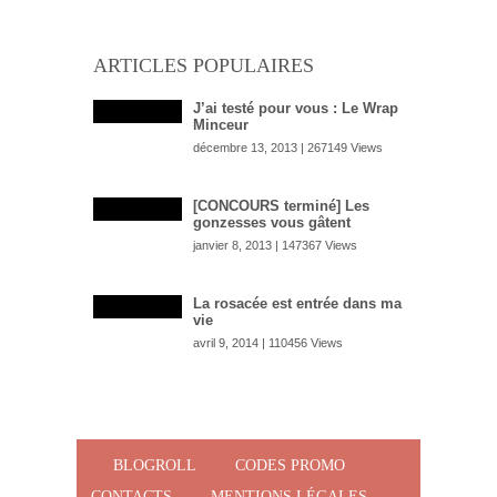
ARTICLES POPULAIRES
J’ai testé pour vous : Le Wrap
Minceur
décembre 13, 2013 | 267149 Views
[CONCOURS terminé] Les
gonzesses vous gâtent
janvier 8, 2013 | 147367 Views
La rosacée est entrée dans ma
vie
avril 9, 2014 | 110456 Views
BLOGROLL
CODES PROMO
CONTACTS
MENTIONS LÉGALES