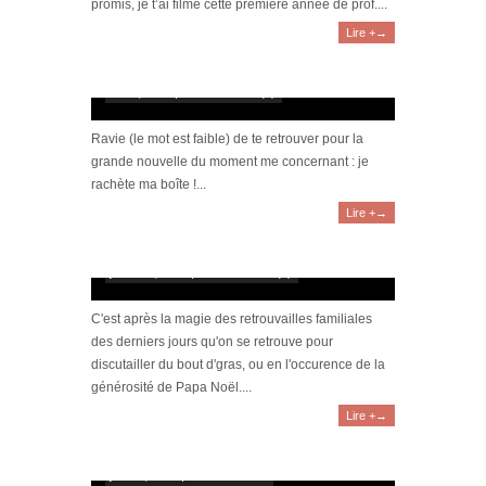
promis, je t’ai filmé cette première année de prof....
Lire +→
[Vidéo] Je rachète ma boîte !
mai 9, 2021 | 0 Commentaire(s)
Ravie (le mot est faible) de te retrouver pour la
grande nouvelle du moment me concernant : je
rachète ma boîte !...
Lire +→
[Vidéo] Haul : nos cadeaux de Noël 2020
janvier 3, 2021 | 0 Commentaire(s)
C'est après la magie des retrouvailles familiales
des derniers jours qu'on se retrouve pour
discutailler du bout d'gras, ou en l'occurence de la
générosité de Papa Noël....
Lire +→
[Vidéo] Reconversion : Une bonne
nouvelle ?? #4
juillet 2, 2020 | 1 Commentaire