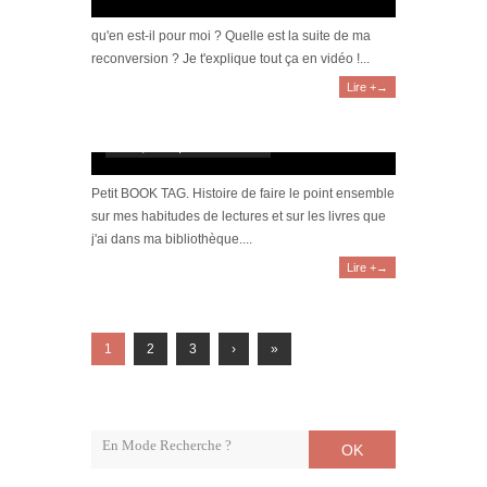
qu'en est-il pour moi ? Quelle est la suite de ma
reconversion ? Je t'explique tout ça en vidéo !...
Lire +→
[Vidéo] BOOK TAG : Tout sur mes
lectures !
avril 4, 2020 | 1 Commentaire
Petit BOOK TAG. Histoire de faire le point ensemble
sur mes habitudes de lectures et sur les livres que
j'ai dans ma bibliothèque....
Lire +→
1
2
3
›
»
OK