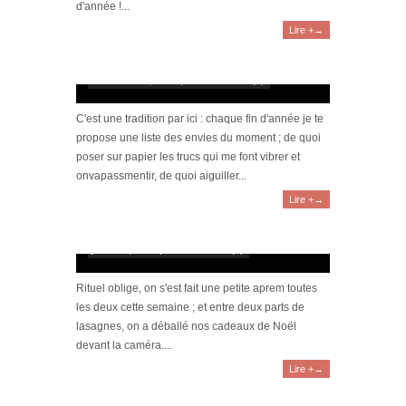
d'année !...
Lire +→
[Wishlist] Les envies de dernière minute !
décembre 21, 2022 | 0 Commentaire(s)
C'est une tradition par ici : chaque fin d'année je te
propose une liste des envies du moment ; de quoi
poser sur papier les trucs qui me font vibrer et
onvapassmentir, de quoi aiguiller...
Lire +→
[Vidéo] Haul : nos cadeaux de Noël 2021
janvier 9, 2022 | 0 Commentaire(s)
Rituel oblige, on s'est fait une petite aprem toutes
les deux cette semaine ; et entre deux parts de
lasagnes, on a déballé nos cadeaux de Noël
devant la caméra....
Lire +→
[Wishlist] Le retour de la liste à rallonge !