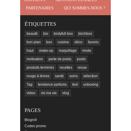
PARTENAIRES
QUI SOMMES-NOUS ?
ÉTIQUETTES
beauté
bio
biotyfull box
birchbox
bon plan
box
cuisine
déco
favoris
haul
make-up
maquillage
mode
motivation
perte de poids
poids
produits terminés
recettes
revue
rouge à lèvres
santé
soins
sélection
Tag
tendance parfums
test
unboxing
video
vis ma vie
vlog
PAGES
Blogroll
Codes promo