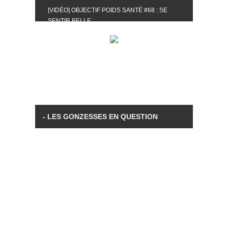
[VIDÉO] OBJECTIF POIDS SANTÉ #68 : SE
SENTIR BELLE
[UNBOXING] LA BOX BELLE AU NATUREL DU
MOIS DE MAI 2024
[VIDÉO] UNBOXING : LES MY LITTLE &
BIOTYFULL BOX DU MOIS DE MAI 2024 FEAT.
AKILA
[VIDÉO] LA SÉLECTION DU MOIS #AVRIL2024
[VIDÉO] QUITOQUE #10 : MEAL PREP &
CONVIVIALITÉ
[VIDÉO] UNBOXING : LES MY LITTLE &
BIOTYFULL BOX DU MOIS D’AVRIL 2024
FEAT. AKILA
[VIDÉO] OBJECTIF POIDS SANTÉ #67 : L’AVIS
DES AUTRES, CE N’EST QUE LA VIE DES
AUTRES
[VIDÉO] UNBOXING : LES MY LITTLE &
BIOTYFULL BOX DES MOIS DE FÉVRIER ET
MARS 2024 FEAT. AKILA
[VIDÉO] LA SÉLECTION DU MOIS
#JANVIER2024