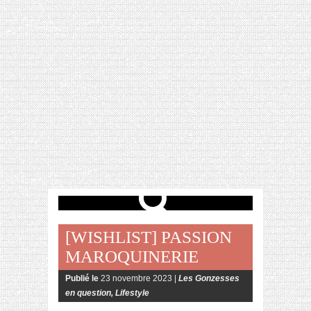
[VIDÉO] HELLOFRESH #34 : IDÉES
RECETTES RISOTTO
[WISHLIST] PASSION
MAROQUINERIE
Publié le
23 novembre 2023 |
Les Gonzesses
en question
,
Lifestyle