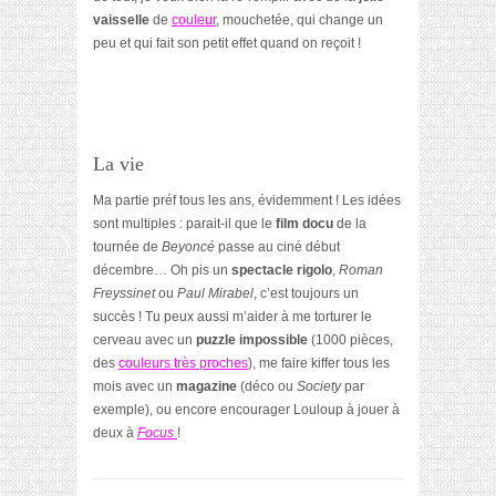
vaisselle
de
couleur
, mouchetée, qui change un
peu et qui fait son petit effet quand on reçoit !
La vie
Ma partie préf tous les ans, évidemment ! Les idées
sont multiples : parait-il que le
film docu
de la
tournée de
Beyoncé
passe au ciné début
décembre… Oh pis un
spectacle rigolo
,
Roman
Freyssinet
ou
Paul Mirabel
, c’est toujours un
succès ! Tu peux aussi m’aider à me torturer le
cerveau avec un
puzzle impossible
(1000 pièces,
des
couleurs très proches
), me faire kiffer tous les
mois avec un
magazine
(déco ou
Society
par
exemple), ou encore encourager Louloup à jouer à
deux à
Focus
!