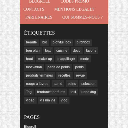
BLOGROLL
CODES PROMO
CONTACTS
MENTIONS LÉGALES
PARTENAIRES
QUI SOMMES-NOUS ?
ÉTIQUETTES
beauté
bio
biotyfull box
birchbox
bon plan
box
cuisine
déco
favoris
haul
make-up
maquillage
mode
motivation
perte de poids
poids
produits terminés
recettes
revue
rouge à lèvres
santé
soins
sélection
Tag
tendance parfums
test
unboxing
video
vis ma vie
vlog
PAGES
Blogroll