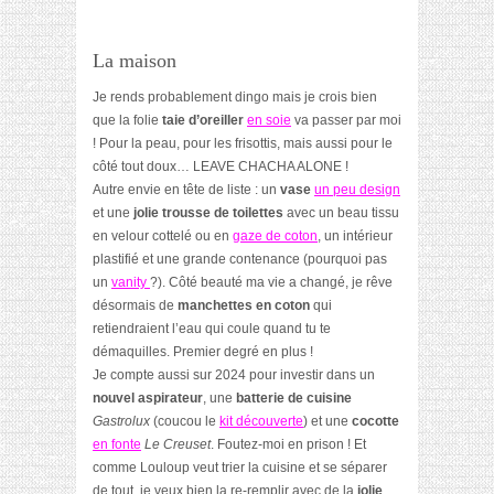
La maison
Je rends probablement dingo mais je crois bien
que la folie
taie d’oreiller
en soie
va passer par moi
! Pour la peau, pour les frisottis, mais aussi pour le
côté tout doux… LEAVE CHACHA ALONE !
Autre envie en tête de liste : un
vase
un peu design
et une
jolie trousse de toilettes
avec un beau tissu
en velour cottelé ou en
gaze de coton
, un intérieur
plastifié et une grande contenance (pourquoi pas
un
vanity
?). Côté beauté ma vie a changé, je rêve
désormais de
manchettes en coton
qui
retiendraient l’eau qui coule quand tu te
démaquilles. Premier degré en plus !
Je compte aussi sur 2024 pour investir dans un
nouvel aspirateur
, une
batterie de cuisine
Gastrolux
(coucou le
kit découverte
) et une
cocotte
en fonte
Le Creuset
. Foutez-moi en prison ! Et
comme Louloup veut trier la cuisine et se séparer
de tout, je veux bien la re-remplir avec de la
jolie