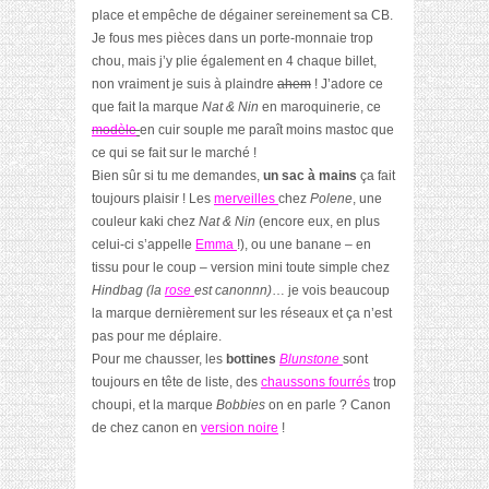
place et empêche de dégainer sereinement sa CB.
Je fous mes pièces dans un porte-monnaie trop
chou, mais j’y plie également en 4 chaque billet,
non vraiment je suis à plaindre
ahem
! J’adore ce
que fait la marque
Nat & Nin
en maroquinerie, ce
modèle
en cuir souple me paraît moins mastoc que
ce qui se fait sur le marché !
Bien sûr si tu me demandes,
un sac à mains
ça fait
toujours plaisir ! Les
merveilles
chez
Polene
, une
couleur kaki chez
Nat & Nin
(encore eux, en plus
celui-ci s’appelle
Emma
!), ou une banane – en
tissu pour le coup – version mini toute simple chez
Hindbag (la
rose
est canonnn)
… je vois beaucoup
la marque dernièrement sur les réseaux et ça n’est
pas pour me déplaire.
Pour me chausser, les
bottines
Blunstone
sont
toujours en tête de liste, des
chaussons fourrés
trop
choupi, et la marque
Bobbies
on en parle ? Canon
de chez canon en
version noire
!