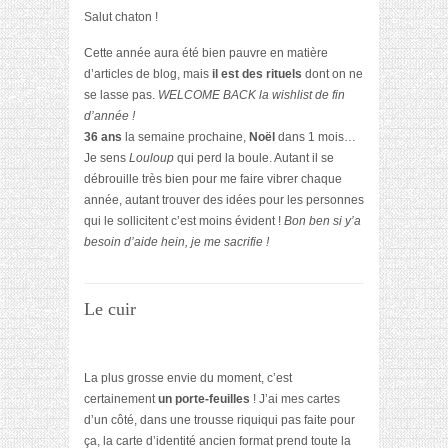
Salut chaton !
Cette année aura été bien pauvre en matière
d’articles de blog, mais
il est des rituels
dont on ne
se lasse pas.
WELCOME BACK la wishlist de fin
d’année !
36 ans
la semaine prochaine,
Noël
dans 1 mois…
Je sens
Louloup
qui perd la boule. Autant il se
débrouille très bien pour me faire vibrer chaque
année, autant trouver des idées pour les personnes
qui le sollicitent c’est moins évident !
Bon ben si y’a
besoin d’aide hein, je me sacrifie !
Le cuir
La plus grosse envie du moment, c’est
certainement
un porte-feuilles
! J’ai mes cartes
d’un côté, dans une trousse riquiqui pas faite pour
ça, la carte d’identité ancien format prend toute la