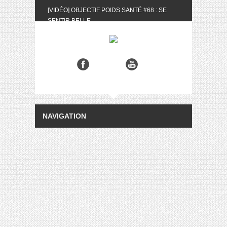
[VIDÉO] OBJECTIF POIDS SANTÉ #68 : SE
SENTIR BELLE
[UNBOXING] LA BOX BELLE AU NATUREL DU
MOIS DE MAI 2024
[VIDÉO] UNBOXING : LES MY LITTLE &
BIOTYFULL BOX DU MOIS DE MAI 2024 FEAT.
AKILA
[VIDÉO] LA SÉLECTION DU MOIS #AVRIL2024
[VIDÉO] QUITOQUE #10 : MEAL PREP &
CONVIVIALITÉ
[VIDÉO] UNBOXING : LES MY LITTLE &
BIOTYFULL BOX DU MOIS D’AVRIL 2024
FEAT. AKILA
[VIDÉO] OBJECTIF POIDS SANTÉ #67 : L’AVIS
DES AUTRES, CE N’EST QUE LA VIE DES
AUTRES
[VIDÉO] UNBOXING : LES MY LITTLE &
BIOTYFULL BOX DES MOIS DE FÉVRIER ET
MARS 2024 FEAT. AKILA
[VIDÉO] LA SÉLECTION DU MOIS
#JANVIER2024