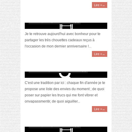
Lire +→
[Vidéo] Haul : Mes Cadeaux d’Anniversaire
(35 ans)
février 5, 2023 | 0 Commentaire(s)
Je te retrouve aujourd'hui avec bonheur pour te
partager les très chouettes cadeaux reçus à
l'occasion de mon dernier anniversaire !...
Lire +→
[Wishlist] Les envies de dernière minute !
décembre 21, 2022 | 0 Commentaire(s)
C'est une tradition par ici : chaque fin d'année je te
propose une liste des envies du moment ; de quoi
poser sur papier les trucs qui me font vibrer et
onvapassmentir, de quoi aiguiller...
Lire +→
[Vidéo] Haul : Mes Cadeaux d’Anniversaire
(34 ans)
février 2, 2022 | 0 Commentaire(s)