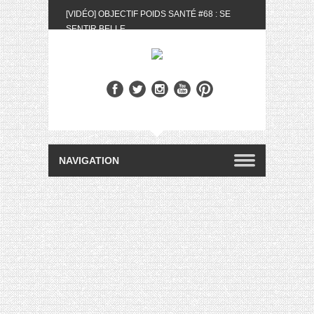
[VIDÉO] OBJECTIF POIDS SANTÉ #68 : SE
SENTIR BELLE
[UNBOXING] LA BOX BELLE AU NATUREL DU
MOIS DE MAI 2024
[VIDÉO] UNBOXING : LES MY LITTLE &
BIOTYFULL BOX DU MOIS DE MAI 2024 FEAT.
AKILA
[VIDÉO] LA SÉLECTION DU MOIS #AVRIL2024
[VIDÉO] QUITOQUE #10 : MEAL PREP &
CONVIVIALITÉ
[VIDÉO] UNBOXING : LES MY LITTLE &
BIOTYFULL BOX DU MOIS D’AVRIL 2024
FEAT. AKILA
[VIDÉO] OBJECTIF POIDS SANTÉ #67 : L’AVIS
DES AUTRES, CE N’EST QUE LA VIE DES
AUTRES
[VIDÉO] UNBOXING : LES MY LITTLE &
BIOTYFULL BOX DES MOIS DE FÉVRIER ET
MARS 2024 FEAT. AKILA
[VIDÉO] LA SÉLECTION DU MOIS
#JANVIER2024