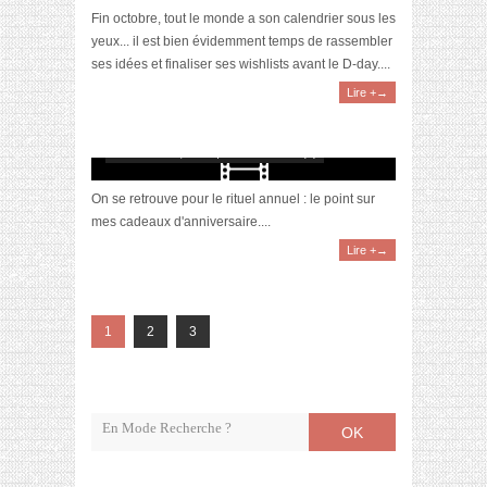
Fin octobre, tout le monde a son calendrier sous les
yeux... il est bien évidemment temps de rassembler
ses idées et finaliser ses wishlists avant le D-day....
Lire +→
[Vidéo] Haul : Mes Cadeaux d’Anniversaire
(32 ans)
décembre 23, 2019 | 0 Commentaire(s)
On se retrouve pour le rituel annuel : le point sur
mes cadeaux d'anniversaire....
Lire +→
1
2
3
OK