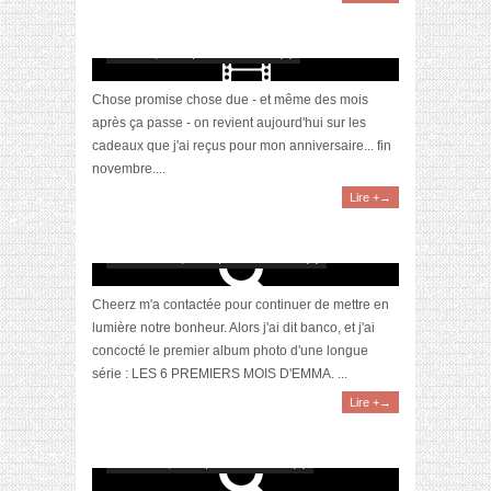
[Vidéo] Haul : Mes Cadeaux d’Anniversaire
(33 ans)
mars 17, 2021 | 0 Commentaire(s)
Chose promise chose due - et même des mois
après ça passe - on revient aujourd'hui sur les
cadeaux que j'ai reçus pour mon anniversaire... fin
novembre....
Lire +→
[Idée Cadeau] Imprimer ses souvenirs avec
Cheerz
novembre 23, 2020 | 0 Commentaire(s)
Cheerz m'a contactée pour continuer de mettre en
lumière notre bonheur. Alors j'ai dit banco, et j'ai
concocté le premier album photo d'une longue
série : LES 6 PREMIERS MOIS D'EMMA. ...
Lire +→
[Wishlist] Un anniversaire d’adulte
octobre 28, 2020 | 0 Commentaire(s)