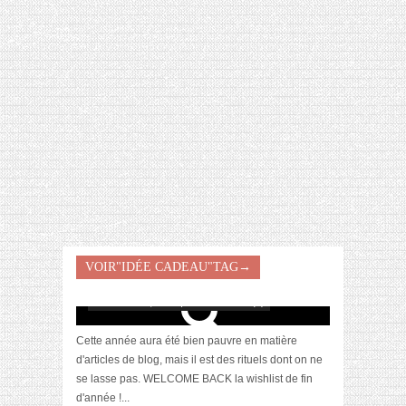
[VIDÉO] HELLOFRESH #34 : IDÉES
RECETTES RISOTTO
VOIR"IDÉE CADEAU"TAG→
[Wishlist] Passion maroquinerie
novembre 23, 2023 | 0 Commentaire(s)
Cette année aura été bien pauvre en matière
d'articles de blog, mais il est des rituels dont on ne
se lasse pas. WELCOME BACK la wishlist de fin
d'année !...