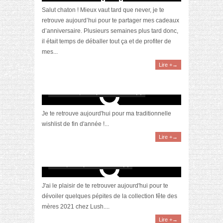
Salut chaton ! Mieux vaut tard que never, je te
retrouve aujourd’hui pour te partager mes cadeaux
d’anniversaire. Plusieurs semaines plus tard donc,
il était temps de déballer tout ça et de profiter de
mes...
Lire +→
[Wishlist] Le retour de la liste à rallonge !
novembre 8, 2021 | 0 Commentaire(s)
Je te retrouve aujourd'hui pour ma traditionnelle
wishlist de fin d'année !...
Lire +→
[Idée cadeau] La collection Fête des Mères
2021 chez Lush
mai 14, 2021 | 0 Commentaire(s)
J'ai le plaisir de te retrouver aujourd'hui pour te
dévoiler quelques pépites de la collection fête des
mères 2021 chez Lush....
Lire +→