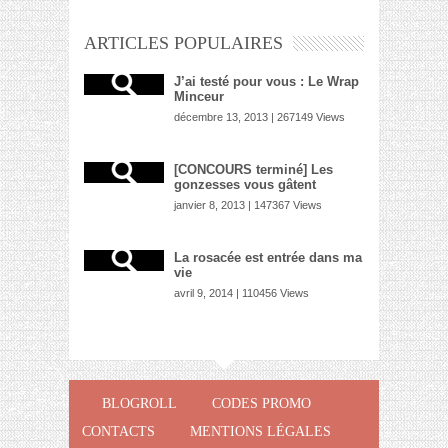
ARTICLES POPULAIRES
J’ai testé pour vous : Le Wrap
Minceur
décembre 13, 2013 | 267149 Views
[CONCOURS terminé] Les
gonzesses vous gâtent
janvier 8, 2013 | 147367 Views
La rosacée est entrée dans ma
vie
avril 9, 2014 | 110456 Views
BLOGROLL
CODES PROMO
CONTACTS
MENTIONS LÉGALES