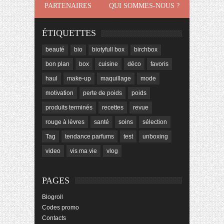
PARTENAIRES
QUI SOMMES-NOUS ?
ÉTIQUETTES
beauté
bio
biotyfull box
birchbox
bon plan
box
cuisine
déco
favoris
haul
make-up
maquillage
mode
motivation
perte de poids
poids
produits terminés
recettes
revue
rouge à lèvres
santé
soins
sélection
Tag
tendance parfums
test
unboxing
video
vis ma vie
vlog
PAGES
Blogroll
Codes promo
Contacts