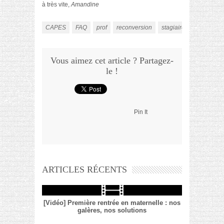
à très vite,
Amandine
CAPES
FAQ
prof
reconversion
stagiaire
vlog
Vous aimez cet article ? Partagez-
le !
Pin It
ARTICLES RÉCENTS
[Vidéo] Première rentrée en maternelle : nos
galères, nos solutions