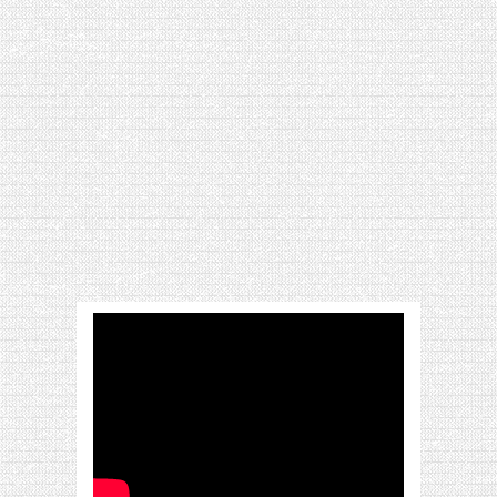
[VIDÉO] HELLOFRESH #34 : IDÉES
RECETTES RISOTTO