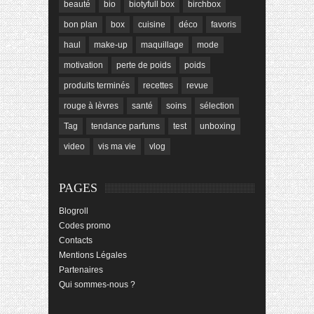
beauté
bio
biotyfull box
birchbox
bon plan
box
cuisine
déco
favoris
haul
make-up
maquillage
mode
motivation
perte de poids
poids
produits terminés
recettes
revue
rouge à lèvres
santé
soins
sélection
Tag
tendance parfums
test
unboxing
video
vis ma vie
vlog
PAGES
Blogroll
Codes promo
Contacts
Mentions Légales
Partenaires
Qui sommes-nous ?