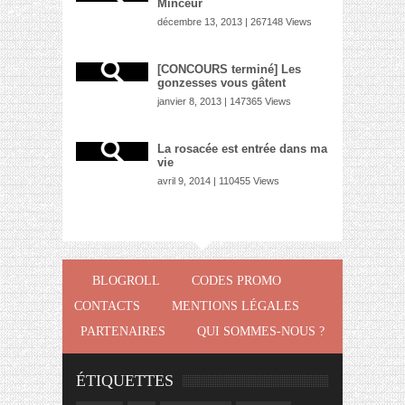
Minceur
décembre 13, 2013 | 267148 Views
[CONCOURS terminé] Les
gonzesses vous gâtent
janvier 8, 2013 | 147365 Views
La rosacée est entrée dans ma
vie
avril 9, 2014 | 110455 Views
BLOGROLL
CODES PROMO
CONTACTS
MENTIONS LÉGALES
PARTENAIRES
QUI SOMMES-NOUS ?
ÉTIQUETTES