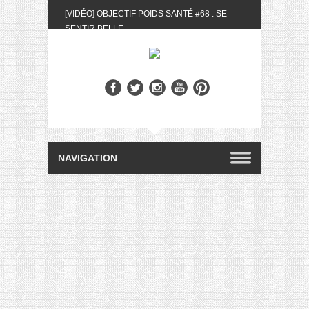
[VIDÉO] OBJECTIF POIDS SANTÉ #68 : SE
SENTIR BELLE
[UNBOXING] LA BOX BELLE AU NATUREL DU
MOIS DE MAI 2024
[VIDÉO] UNBOXING : LES MY LITTLE &
BIOTYFULL BOX DU MOIS DE MAI 2024 FEAT.
AKILA
[VIDÉO] LA SÉLECTION DU MOIS #AVRIL2024
[VIDÉO] QUITOQUE #10 : MEAL PREP &
CONVIVIALITÉ
[VIDÉO] UNBOXING : LES MY LITTLE &
BIOTYFULL BOX DU MOIS D’AVRIL 2024
FEAT. AKILA
[VIDÉO] OBJECTIF POIDS SANTÉ #67 : L’AVIS
DES AUTRES, CE N’EST QUE LA VIE DES
AUTRES
[VIDÉO] UNBOXING : LES MY LITTLE &
BIOTYFULL BOX DES MOIS DE FÉVRIER ET
MARS 2024 FEAT. AKILA
[VIDÉO] LA SÉLECTION DU MOIS
#JANVIER2024