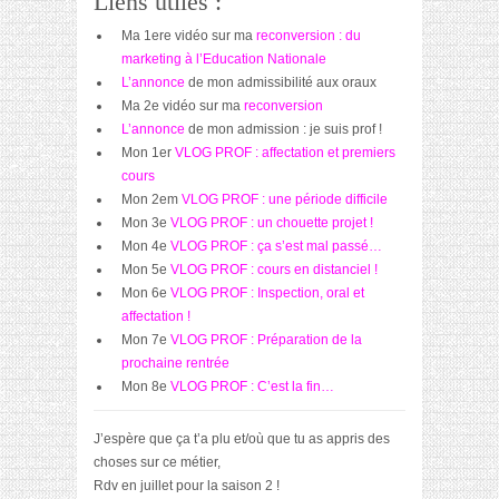
Liens utiles :
Ma 1ere vidéo sur ma
reconversion : du
marketing à l’Education Nationale
L’annonce
de mon admissibilité aux oraux
Ma 2e vidéo sur ma
reconversion
L’annonce
de mon admission : je suis prof !
Mon 1er
VLOG PROF : affectation et premiers
cours
Mon 2em
VLOG PROF : une période difficile
Mon 3e
VLOG PROF : un chouette projet !
Mon 4e
VLOG PROF : ça s’est mal passé…
Mon 5e
VLOG PROF : cours en distanciel !
Mon 6e
VLOG PROF : Inspection, oral et
affectation !
Mon 7e
VLOG PROF : Préparation de la
prochaine rentrée
Mon 8e
VLOG PROF : C’est la fin…
J’espère que ça t’a plu et/où que tu as appris des
choses sur ce métier,
Rdv en juillet pour la saison 2 !