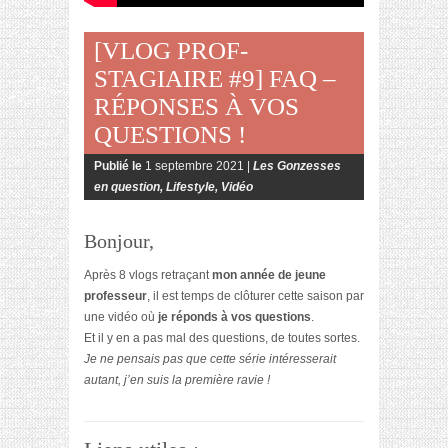
[VLOG PROF-
STAGIAIRE #9] FAQ –
RÉPONSES À VOS
QUESTIONS !
Publié le
1 septembre 2021 |
Les Gonzesses
en question
,
Lifestyle
,
Vidéo
Bonjour,
Après 8 vlogs retraçant
mon année de jeune
professeur
, il est temps de clôturer cette saison par
une vidéo où
je réponds à vos questions
.
Et il y en a pas mal des questions, de toutes sortes.
Je ne pensais pas que cette série intéresserait
autant, j’en suis la première ravie !