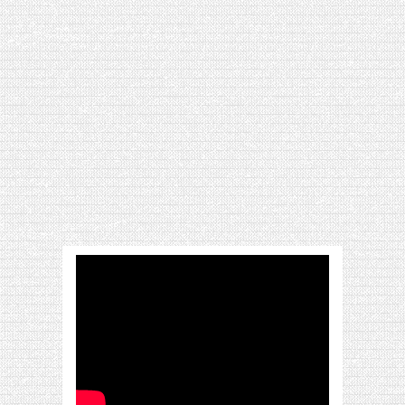
[VIDÉO] HELLOFRESH #34 : IDÉES
RECETTES RISOTTO