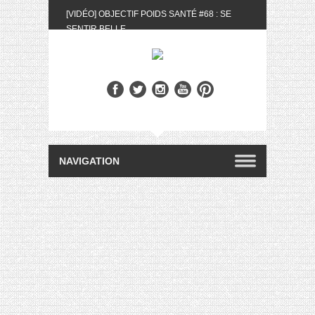
[VIDÉO] OBJECTIF POIDS SANTÉ #68 : SE
SENTIR BELLE
[UNBOXING] LA BOX BELLE AU NATUREL DU
MOIS DE MAI 2024
[VIDÉO] UNBOXING : LES MY LITTLE &
BIOTYFULL BOX DU MOIS DE MAI 2024 FEAT.
AKILA
[VIDÉO] LA SÉLECTION DU MOIS #AVRIL2024
[VIDÉO] QUITOQUE #10 : MEAL PREP &
CONVIVIALITÉ
[VIDÉO] UNBOXING : LES MY LITTLE &
BIOTYFULL BOX DU MOIS D’AVRIL 2024
FEAT. AKILA
[VIDÉO] OBJECTIF POIDS SANTÉ #67 : L’AVIS
DES AUTRES, CE N’EST QUE LA VIE DES
AUTRES
[VIDÉO] UNBOXING : LES MY LITTLE &
BIOTYFULL BOX DES MOIS DE FÉVRIER ET
MARS 2024 FEAT. AKILA
[VIDÉO] LA SÉLECTION DU MOIS
#JANVIER2024