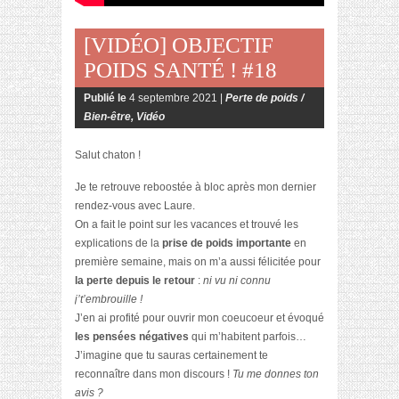
[VIDÉO] OBJECTIF
POIDS SANTÉ ! #18
Publié le
4 septembre 2021 |
Perte de poids /
Bien-être
,
Vidéo
Salut chaton !
Je te retrouve reboostée à bloc après mon dernier
rendez-vous avec Laure.
On a fait le point sur les vacances et trouvé les
explications de la
prise de poids importante
en
première semaine, mais on m’a aussi félicitée pour
la perte depuis le retour
:
ni vu ni connu
j’t’embrouille !
J’en ai profité pour ouvrir mon coeucoeur et évoqué
les pensées négatives
qui m’habitent parfois…
J’imagine que tu sauras certainement te
reconnaître dans mon discours !
Tu me donnes ton
avis ?