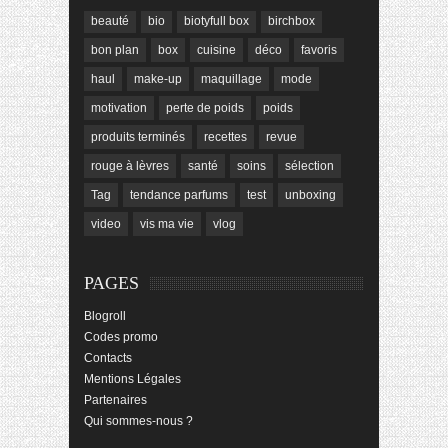
beauté
bio
biotyfull box
birchbox
bon plan
box
cuisine
déco
favoris
haul
make-up
maquillage
mode
motivation
perte de poids
poids
produits terminés
recettes
revue
rouge à lèvres
santé
soins
sélection
Tag
tendance parfums
test
unboxing
video
vis ma vie
vlog
PAGES
Blogroll
Codes promo
Contacts
Mentions Légales
Partenaires
Qui sommes-nous ?