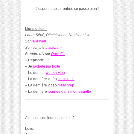
J’espère que ta rentrée se passe bien !
Liens utiles :
Laure Sérié, Diététicienne-Nutritionniste
Son
site web
Son compte
Instagram
Prendre rdv sur
Doctolib
– L’épisode
17
– Je
rachète ma boîte
– Le dernier
weekly vlog
– La dernière vidéo
Hellofresh
– La dernière vidéo
meal prep
– La dernière
journée dans mon assiette
Alors, on continue ensemble ?
Love,