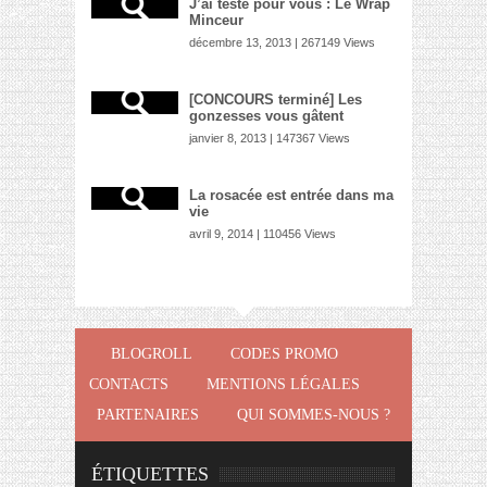
J’ai testé pour vous : Le Wrap
Minceur
décembre 13, 2013 | 267149 Views
[CONCOURS terminé] Les
gonzesses vous gâtent
janvier 8, 2013 | 147367 Views
La rosacée est entrée dans ma
vie
avril 9, 2014 | 110456 Views
BLOGROLL
CODES PROMO
CONTACTS
MENTIONS LÉGALES
PARTENAIRES
QUI SOMMES-NOUS ?
ÉTIQUETTES