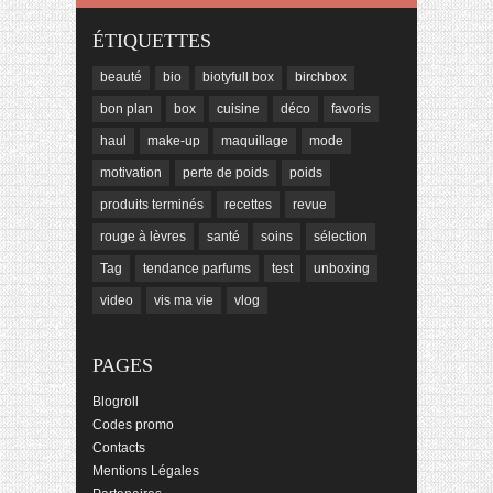
ÉTIQUETTES
beauté
bio
biotyfull box
birchbox
bon plan
box
cuisine
déco
favoris
haul
make-up
maquillage
mode
motivation
perte de poids
poids
produits terminés
recettes
revue
rouge à lèvres
santé
soins
sélection
Tag
tendance parfums
test
unboxing
video
vis ma vie
vlog
PAGES
Blogroll
Codes promo
Contacts
Mentions Légales