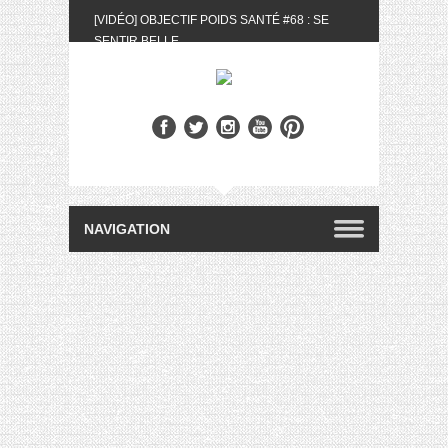
[VIDÉO] OBJECTIF POIDS SANTÉ #68 : SE
SENTIR BELLE
[UNBOXING] LA BOX BELLE AU NATUREL DU
MOIS DE MAI 2024
[VIDÉO] UNBOXING : LES MY LITTLE &
BIOTYFULL BOX DU MOIS DE MAI 2024 FEAT.
AKILA
[VIDÉO] LA SÉLECTION DU MOIS #AVRIL2024
[VIDÉO] QUITOQUE #10 : MEAL PREP &
CONVIVIALITÉ
[VIDÉO] UNBOXING : LES MY LITTLE &
BIOTYFULL BOX DU MOIS D’AVRIL 2024
FEAT. AKILA
[VIDÉO] OBJECTIF POIDS SANTÉ #67 : L’AVIS
DES AUTRES, CE N’EST QUE LA VIE DES
AUTRES
[VIDÉO] UNBOXING : LES MY LITTLE &
BIOTYFULL BOX DES MOIS DE FÉVRIER ET
MARS 2024 FEAT. AKILA
[VIDÉO] LA SÉLECTION DU MOIS
#JANVIER2024