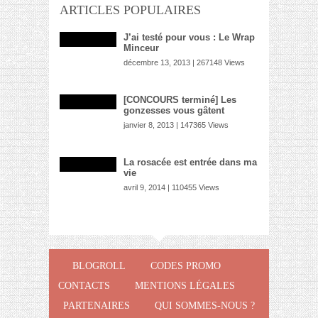
ARTICLES POPULAIRES
J’ai testé pour vous : Le Wrap
Minceur
décembre 13, 2013 | 267148 Views
[CONCOURS terminé] Les
gonzesses vous gâtent
janvier 8, 2013 | 147365 Views
La rosacée est entrée dans ma
vie
avril 9, 2014 | 110455 Views
BLOGROLL
CODES PROMO
CONTACTS
MENTIONS LÉGALES
PARTENAIRES
QUI SOMMES-NOUS ?