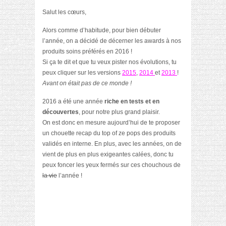
Salut les cœurs,
Alors comme d’habitude, pour bien débuter
l’année, on a décidé de décerner les awards à nos
produits soins préférés en 2016 !
Si ça te dit et que tu veux pister nos évolutions, tu
peux cliquer sur les versions
2015
,
2014
et
2013
!
Avant on était pas de ce monde !
2016 a été une année
riche en tests et en
découvertes
, pour notre plus grand plaisir.
On est donc en mesure aujourd’hui de te proposer
un chouette recap du top of ze pops des produits
validés en interne. En plus, avec les années, on de
vient de plus en plus exigeantes calées, donc tu
peux foncer les yeux fermés sur ces chouchous de
la vie
l’année !