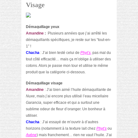
Visage
Démaquillage yeux
Amandine
:
Plusieurs années que j’ai arrêté les
démaquillants spécifiques, je reste sur les “tout-en-
1” !
Chacha
: J’ai bien testé celui de
Phyt’s
,
pas mal du
tout côté efficacité… mais ça m’oblige à utiliser des
cotons. Alors je passe mon tour et utilise le même
produit que la catégorie ci-dessous.
Démaquillage visage
Amandine
: J’ai bien aimé l’huile démaquillante de
Nuxe
, mais j’ai encore plus utilisé l’eau micellaire
Garancia
, super efficace et qui a surtout une
sublime odeur de fleur d’oranger. Un bonheur à
utiliser.
Chacha
: J’ai essayé de m’ouvrir à d’autres
horizons (notamment à la texture lait chez
Phyt’s
ou
Avène
) mais franchement… rien ne vaut l’huile. J’ai