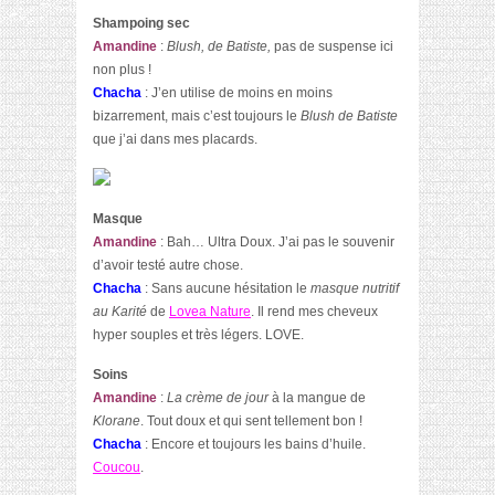
Shampoing
sec
Amandine
:
Blush, de Batiste,
pas de suspense ici
non plus !
Chacha
: J’en utilise de moins en moins
bizarrement, mais c’est toujours le
Blush de Batiste
que j’ai dans mes placards.
Masque
Amandine
: Bah… Ultra Doux. J’ai pas le souvenir
d’avoir testé autre chose.
Chacha
: Sans aucune hésitation le
masque nutritif
au Karité
de
Lovea Nature
. Il rend mes cheveux
hyper souples et très légers. LOVE.
Soins
Amandine
:
La crème de jour
à la mangue de
Klorane
. Tout doux et qui sent tellement bon !
Chacha
: Encore et toujours les bains d’huile.
Coucou
.