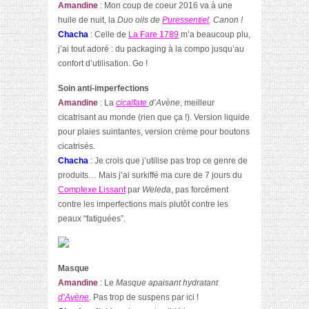
Amandine
:
Mon coup de coeur 2016 va à une
huile de nuit, la
Duo oils de
Puressentiel
. Canon !
Chacha
: Celle de
La Fare 1789
m’a beaucoup plu,
j’ai tout adoré : du packaging à la compo jusqu’au
confort d’utilisation. Go !
Soin anti-imperfections
Amandine
: La
cicalfate
d’Avène
, meilleur
cicatrisant au monde (rien que ça !). Version liquide
pour plaies suintantes, version crème pour boutons
cicatrisés.
Chacha
: Je crois que j’utilise pas trop ce genre de
produits… Mais j’ai surkiffé ma cure de 7 jours du
Complexe Lissant
par
Weleda
, pas forcément
contre les imperfections mais plutôt contre les
peaux “fatiguées”.
Masque
Amandine
: Le
Masque apaisant hydratant
d’Avène
. Pas trop de suspens par ici !