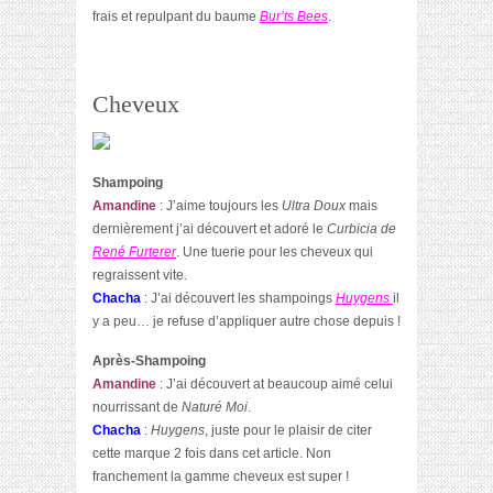
frais et repulpant du baume
Bur’ts Bees
.
Cheveux
Shampoing
Amandine
: J’aime toujours les
Ultra Doux
mais
dernièrement j’ai découvert et adoré le
Curbicia de
René Furterer
. Une tuerie pour les cheveux qui
regraissent vite.
Chacha
: J’ai découvert les shampoings
Huygens
il
y a peu… je refuse d’appliquer autre chose depuis !
Après-Shampoing
Amandine
: J’ai découvert at beaucoup aimé celui
nourrissant de
Naturé Moi
.
Chacha
:
Huygens
, juste pour le plaisir de citer
cette marque 2 fois dans cet article. Non
franchement la gamme cheveux est super !