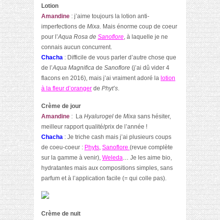
Lotion
Amandine
: j’aime toujours la lotion anti-
imperfections de
Mixa
. Mais énorme coup de coeur
pour l’
Aqua Rosa de
Sanoflore
, à laquelle je ne
connais aucun concurrent.
Chacha
: Difficile de vous parler d’autre chose que
de l’
Aqua Magnifica
de
Sanoflore
(j’ai dû vider 4
flacons en 2016), mais j’ai vraiment adoré la
lotion
à la fleur d’oranger
de
Phyt’s
.
Crème de jour
Amandine
: La
Hyalurogel
de
Mixa
sans hésiter,
meilleur rapport qualité/prix de l’année !
Chacha
: Je triche cash mais j’ai plusieurs coups
de coeu-coeur :
Phyts
,
Sanoflore
(revue complète
sur la gamme à venir),
Weleda
…
Je les aime bio,
hydratantes mais aux compositions simples, sans
parfum et à l’application facile (= qui colle pas).
Crème de nuit