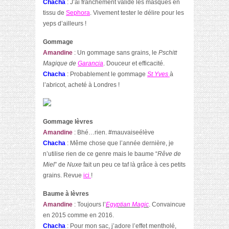
Chacha
: J’ai franchement validé les masques en
tissu de
Sephora
. Vivement tester le délire pour les
yeps d’ailleurs !
Gommage
Amandine
: Un gommage sans grains, le
Pschitt
Magique de
Garancia
. Douceur et efficacité.
Chacha
: Probablement le gommage
St Yves
à
l’abricot, acheté à Londres !
Gommage lèvres
Amandine
: Bhé…rien. #mauvaiseélève
Chacha
: Même chose que l’année dernière, je
n’utilise rien de ce genre mais le baume “
Rêve de
Miel
” de
Nuxe
fait un peu ce taf là grâce à ces petits
grains. Revue
ici
!
Baume à lèvres
Amandine
: Toujours l’
Egyptian Magic
. Convaincue
en 2015 comme en 2016.
Chacha
: Pour mon sac, j’adore l’effet mentholé,