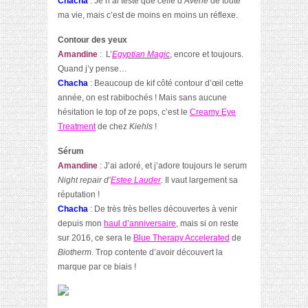
Chacha
: Je n’ai testé que celle d’
Avene
de toute
ma vie, mais c’est de moins en moins un réflexe.
Contour des yeux
Amandine
: L’
Egyptian Magic
, encore et toujours.
Quand j’y pense…
Chacha
: Beaucoup de kif côté contour d’œil cette
année, on est rabibochés ! Mais sans aucune
hésitation le top of ze pops, c’est le
Creamy Eye
Treatment
de chez
Kiehls
!
Sérum
Amandine
: J’ai adoré, et j’adore toujours le serum
Night repair d’
Estee Lauder
.
Il vaut largement sa
réputation !
Chacha
: De très très belles découvertes à venir
depuis mon
haul d’anniversaire
, mais si on reste
sur 2016, ce sera le
Blue Therapy Accelerated
de
Biotherm
. Trop contente d’avoir découvert la
marque par ce biais !