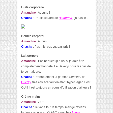
Huile corporelle
Amandine
: Aucune !
Chacha
: L’huile solaire de
Bioderma
, ça passe ?
Beurre corporel
Amandine
: Aucun !
Chacha
: Pas mis, pas vu, pas pris !
Lait corpore
l
Amandine
: Pas beaucoup plus, si je dois être
complètement honnête. Le
Dexeryl
pour les cas de
force majeure.
Chacha
: Probablement la gamme
Sensinol
de
Ducray
, très efficace tout en étant hyper léger, c’est
OUI ! Il est toujours en cours d’utilisation d’ailleurs !
Crème mains
Amandine
: Zero.
Chacha
: Je varie tout le temps, mais je reviens
toujours à celle au
Cold Cream
chez
Avène
.