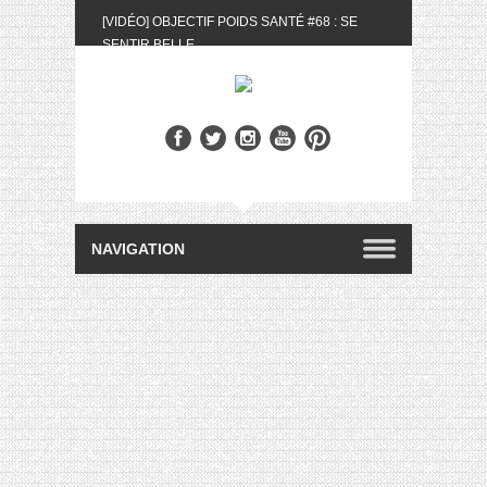
[VIDÉO] OBJECTIF POIDS SANTÉ #68 : SE
SENTIR BELLE
[UNBOXING] LA BOX BELLE AU NATUREL DU
MOIS DE MAI 2024
[VIDÉO] UNBOXING : LES MY LITTLE &
BIOTYFULL BOX DU MOIS DE MAI 2024 FEAT.
AKILA
[VIDÉO] LA SÉLECTION DU MOIS #AVRIL2024
[VIDÉO] QUITOQUE #10 : MEAL PREP &
CONVIVIALITÉ
[VIDÉO] UNBOXING : LES MY LITTLE &
BIOTYFULL BOX DU MOIS D’AVRIL 2024
FEAT. AKILA
[VIDÉO] OBJECTIF POIDS SANTÉ #67 : L’AVIS
DES AUTRES, CE N’EST QUE LA VIE DES
AUTRES
[VIDÉO] UNBOXING : LES MY LITTLE &
BIOTYFULL BOX DES MOIS DE FÉVRIER ET
MARS 2024 FEAT. AKILA
[VIDÉO] LA SÉLECTION DU MOIS
#JANVIER2024