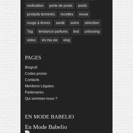
motivation
perte de poids
poids
produits terminés
recettes
revue
rouge à lèvres
santé
soins
sélection
Tag
tendance parfums
test
unboxing
video
vis ma vie
vlog
PAGES
Blogroll
Codes promo
Contacts
Mentions Légales
Partenaires
Qui sommes-nous ?
EN MODE BABELIO
En Mode Babelio