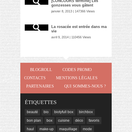
[CONCOURS terminé] Les
gonzesses vous gâtent
janvier 8, 2013 | 147366 Views
La rosacée est entrée dans ma
vie
avril 9, 2014 | 110456 Views
BLOGROLL
CODES PROMO
CONTACTS
MENTIONS LÉGALES
PARTENAIRES
QUI SOMMES-NOUS ?
ÉTIQUETTES
beauté
bio
biotyfull box
birchbox
bon plan
box
cuisine
déco
favoris
haul
make-up
maquillage
mode