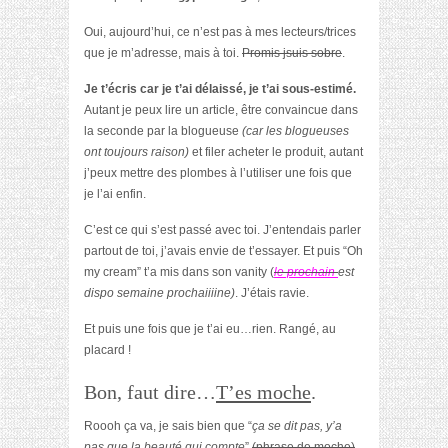
Oui, aujourd’hui, ce n’est pas à mes lecteurs/trices
que je m’adresse, mais à toi.
Promis jsuis sobre
.
Je t’écris car je t’ai délaissé, je t’ai sous-estimé.
Autant je peux lire un article, être convaincue dans
la seconde par la blogueuse
(car les blogueuses
ont toujours raison)
et filer acheter le produit, autant
j’peux mettre des plombes à l’utiliser une fois que
je l’ai enfin.
C’est ce qui s’est passé avec toi. J’entendais parler
partout de toi, j’avais envie de t’essayer. Et puis “Oh
my cream” t’a mis dans son vanity (
le prochain
est
dispo semaine prochaiiiine)
. J’étais ravie.
Et puis une fois que je t’ai eu…rien. Rangé, au
placard !
Bon, faut dire…
T’es moche
.
Roooh ça va, je sais bien que “
ça se dit pas, y’a
pas que la beauté qui compte
”
(phrase de moche)
.