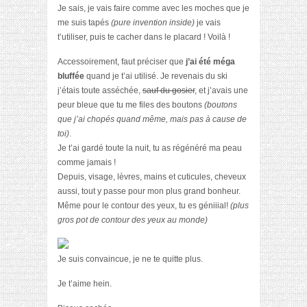
Je sais, je vais faire comme avec les moches que je
me suis tapés
(pure invention inside)
je vais
t’utiliser, puis te cacher dans le placard ! Voilà !
Accessoirement, faut préciser que
j’ai été méga
bluffée
quand je t’ai utilisé. Je revenais du ski
j’étais toute asséchée,
sauf du gosier
, et j’avais une
peur bleue que tu me files des boutons
(boutons
que j’ai chopés quand même, mais pas à cause de
toi)
.
Je t’ai gardé toute la nuit, tu as régénéré ma peau
comme jamais !
Depuis, visage, lèvres, mains et cuticules, cheveux
aussi, tout y passe pour mon plus grand bonheur.
Même pour le contour des yeux, tu es géniiial!
(plus
gros pot de contour des yeux au monde)
Je suis convaincue, je ne te quitte plus.
Je t’aime hein.