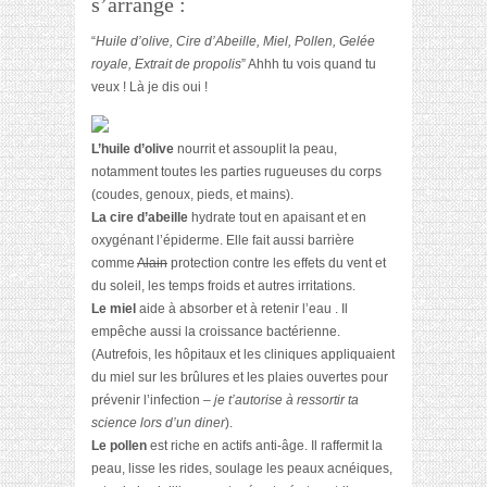
s’arrange :
“
Huile d’olive, Cire d’Abeille, Miel, Pollen, Gelée
royale, Extrait de propolis
” Ahhh tu vois quand tu
veux ! Là je dis oui !
L’huile d’olive
nourrit et assouplit la peau,
notamment toutes les parties rugueuses du corps
(coudes, genoux, pieds, et mains).
La cire d’abeille
hydrate tout en apaisant et en
oxygénant l’épiderme. Elle fait aussi barrière
comme
Alain
protection contre les effets du vent et
du soleil, les temps froids et autres irritations.
Le miel
aide à absorber et à retenir l’eau . Il
empêche aussi la croissance bactérienne.
(Autrefois, les hôpitaux et les cliniques appliquaient
du miel sur les brûlures et les plaies ouvertes pour
prévenir l’infection
– je t’autorise à ressortir ta
science lors d’un diner
).
Le pollen
est riche en actifs anti-âge. Il raffermit la
peau, lisse les rides, soulage les peaux acnéiques,