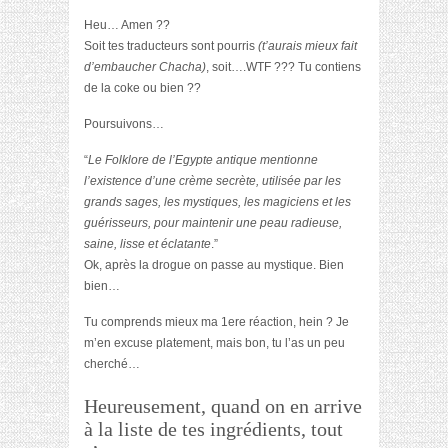
Heu… Amen ??
Soit tes traducteurs sont pourris
(t’aurais mieux fait
d’embaucher Chacha)
, soit….WTF ??? Tu contiens
de la coke ou bien ??
Poursuivons…
“
Le Folklore de l’Egypte antique mentionne
l’existence d’une crème secrète, utilisée par les
grands sages, les mystiques, les magiciens et les
guérisseurs, pour maintenir une peau radieuse,
saine, lisse et éclatante
.”
Ok, après la drogue on passe au mystique. Bien
bien…
Tu comprends mieux ma 1ere réaction, hein ? Je
m’en excuse platement, mais bon, tu l’as un peu
cherché…
Heureusement, quand on en arrive
à la liste de tes ingrédients, tout