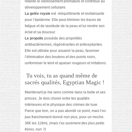
retarde le vieillissement prématuré et contribue au
développement cellulaire.
La gelée royale
est rééquilibrante et revitalisante
pour l’épiderme. Elle peut éliminer les traces de
fatigue et de lassitude de la peau et lui rendre son
éclat et sa douceur.
Le propolis
possède des propriétés
antibactériennes, régénérantes et antioxydantes.
Elle est utilisée pour assainir la peau, favoriser
l’élimination des boutons et des points noirs,
uniformiser le teint et apaiser rougeurs et irritations.
Tu vois, tu as quand même de
sacrés qualités, Egyptian Magic !
Maintenant je me sens comme dans la belle et ses
princes. Je dois choisir entre tes qualités
intérieures et le physique des crèmes de luxe.
Parce que bon, on a pas abordé ce point, mais t’es
pas franchement donné non plus, pour un moche.
38€ les 118mL
(mais t’as surement des plus petits
frères, non ?)