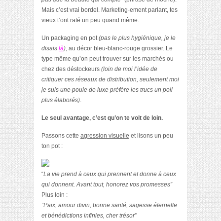
Mais c’est vrai bordel. Marketing-ement parlant, tes
vieux t’ont raté un peu quand même.
Un packaging en pot
(pas le plus hygiénique, je le
disais
là
)
, au décor bleu-blanc-rouge grossier. Le
type même qu’on peut trouver sur les marchés ou
chez des déstockeurs
(loin de moi l’idée de
critiquer ces réseaux de distribution, seulement moi
je
suis une poule de luxe
préfère les trucs un poil
plus élaborés)
.
Le seul avantage, c’est qu’on te voit de loin.
Passons cette
agression visuelle
et lisons un peu
ton pot :
“
La vie prend à ceux qui prennent et donne à ceux
qui donnent. Avant tout, honorez vos promesses”
Plus loin :
“Paix, amour divin, bonne
santé, sagesse éternelle
et bénédictions infinies, cher trésor
”