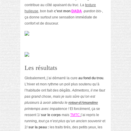
contribue au côté apaisant du truc. La
texture
huileuse,
bon bah
c’est mon
DADA
-pardon bis-
,
ça donne surtout une sensation immédiate de
confort et de douceur.
Les résultats
Globalement, j’ai démarré la cure
au fond du trou
.
L’hiver et mon rythme un poil plus soutenu qu’à
l’habitude ont fait des dégâts.
Admettons, il me faut
pas grand chose, mais je suis sûre qu’on est
plusieurs à avoir attendu le
retour d’Amandine
printemps avec impatience !
Et forcément, ça se
ressent 1/
sur le corps
mais
TMTC
j’ai repris le
running,
tout ça n’est plus qu’un ancien souvenir
et
2/
sur la peau :
les traits tirés, des petits yeux, les