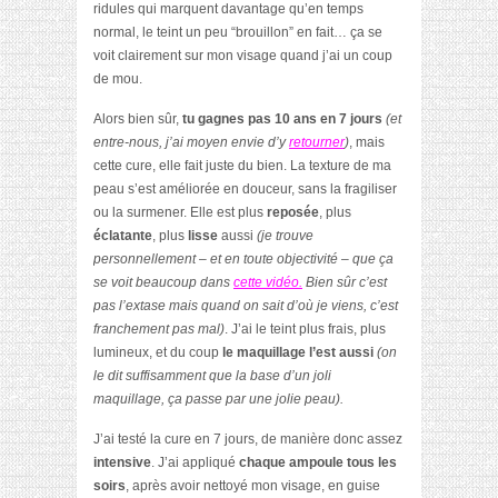
ridules qui marquent davantage qu’en temps
normal, le teint un peu “brouillon” en fait… ça se
voit clairement sur mon visage quand j’ai un coup
de mou.
Alors bien sûr,
tu gagnes pas 10 ans en 7 jours
(et
entre-nous, j’ai moyen envie d’y
retourner
)
, mais
cette cure, elle fait juste du bien. La texture de ma
peau s’est améliorée en douceur, sans la fragiliser
ou la surmener. Elle est plus
reposée
, plus
éclatante
, plus
lisse
aussi
(je trouve
personnellement – et en toute objectivité – que ça
se voit beaucoup dans
cette vidéo.
Bien sûr c’est
pas l’extase mais quand on sait d’où je viens, c’est
franchement pas mal)
. J’ai le teint plus frais, plus
lumineux, et du coup
le maquillage l’est aussi
(on
le dit suffisamment que la base d’un joli
maquillage, ça passe par une jolie peau).
J’ai testé la cure en 7 jours, de manière donc assez
intensive
. J’ai appliqué
chaque ampoule tous les
soirs
, après avoir nettoyé mon visage, en guise