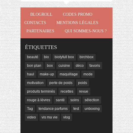
BLOGROLL
CODES PROMO
CONTACTS
MENTIONS LÉGALES
PARTENAIRES
QUI SOMMES-NOUS ?
ÉTIQUETTES
beauté
bio
biotyfull box
birchbox
bon plan
box
cuisine
déco
favoris
haul
make-up
maquillage
mode
motivation
perte de poids
poids
produits terminés
recettes
revue
rouge à lèvres
santé
soins
sélection
Tag
tendance parfums
test
unboxing
video
vis ma vie
vlog