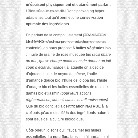
m’épuisent physiquement et cutanément parlant
!
Bien sûr que ça se dit !
Donc packaging hyper
adapté, surtout qu’il permet une
conservation
optimale des ingrédients
.
En parlant de la compo justement
(TRANSITION
LES GARS, c’est ma prof de rédaction qui serait
contente)
, on nous propose
6 huiles végétales bio
: l’huile de graine de rose musquée bio
(actif phare
du truc, qui se charge notamment de donner un joli
coup d’éclat au visage)
, à laquelle on a décidé
d’ajouter l’huile de noyau de pêche, l’huile
d’amande douce bio, l’huile de jojoba bio, l’huile
d’onagre bio et les huiles essentielles de rose de
damas bio et jasmin
(pour leurs actions
régénératrices, adoucissantes et raffermissantes)
.
Que du bio donc, et la
certification NATRUE
à la
clef puisqu’au moins 95% des ingrédients naturels
sont issus de la culture biologique.
Côté odeur :
disons qu’il faut aimer les huiles
essentielles. La
note florale
est plutôt agréable et