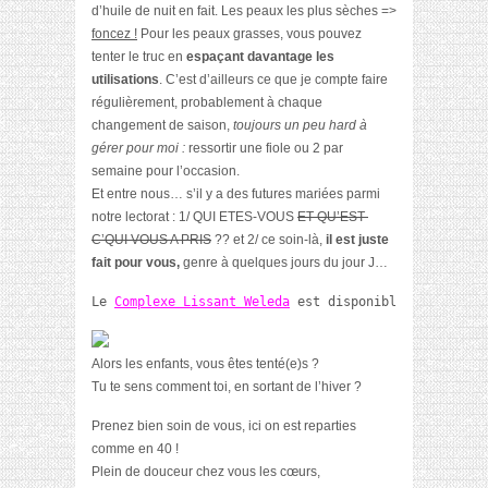
d’huile de nuit en fait. Les peaux les plus sèches =>
foncez !
Pour les peaux grasses, vous pouvez
tenter le truc en
espaçant davantage les
utilisations
. C’est d’ailleurs ce que je compte faire
régulièrement, probablement à chaque
changement de saison,
toujours un peu hard à
gérer pour moi :
ressortir une fiole ou 2 par
semaine pour l’occasion.
Et entre nous… s’il y a des futures mariées parmi
notre lectorat : 1/ QUI ETES-VOUS
ET QU’EST-
C’QUI VOUS A PRIS
?? et 2/ ce soin-là,
il est juste
fait pour vous,
genre à quelques jours du jour J…
Le 
Complexe Lissant Weleda
 est disponible pour 16.98
Alors les enfants, vous êtes tenté(e)s ?
Tu te sens comment toi, en sortant de l’hiver ?
Prenez bien soin de vous, ici on est reparties
comme en 40 !
Plein de douceur chez vous les cœurs,