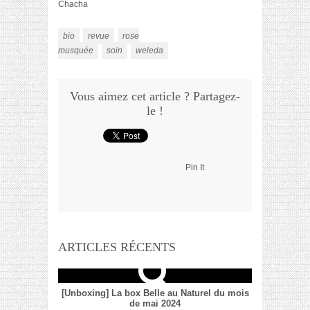
Chacha
bio
revue
rose
musquée
soin
weleda
Vous aimez cet article ? Partagez-
le !
Pin It
ARTICLES RÉCENTS
[Unboxing] La box Belle au Naturel du mois
de mai 2024