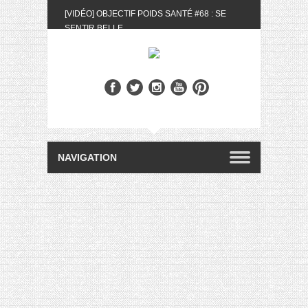
[VIDÉO] OBJECTIF POIDS SANTÉ #68 : SE
SENTIR BELLE
[UNBOXING] LA BOX BELLE AU NATUREL DU
MOIS DE MAI 2024
[VIDÉO] UNBOXING : LES MY LITTLE &
BIOTYFULL BOX DU MOIS DE MAI 2024 FEAT.
AKILA
[VIDÉO] LA SÉLECTION DU MOIS #AVRIL2024
[VIDÉO] QUITOQUE #10 : MEAL PREP &
CONVIVIALITÉ
[VIDÉO] UNBOXING : LES MY LITTLE &
BIOTYFULL BOX DU MOIS D’AVRIL 2024
FEAT. AKILA
[VIDÉO] OBJECTIF POIDS SANTÉ #67 : L’AVIS
DES AUTRES, CE N’EST QUE LA VIE DES
AUTRES
[VIDÉO] UNBOXING : LES MY LITTLE &
BIOTYFULL BOX DES MOIS DE FÉVRIER ET
MARS 2024 FEAT. AKILA
[VIDÉO] LA SÉLECTION DU MOIS
#JANVIER2024