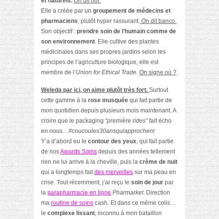
et naturels.
On dit oui.
Elle a créée par un
groupement de médecins et
pharmaciens
, plutôt hyper rassurant.
On dit banco.
Son objectif :
prendre soin de l’humain comme de
son environnement
. Elle cultive des plantes
médicinales dans ses propres jardins selon les
principes de l’agriculture biologique, elle est
membre de l’
Union for Ethical Trade
.
On signe où ?
Weleda par ici, on aime plutôt très fort.
Surtout
cette gamme à la
rose musquée
qui fait partie de
mon quotidien depuis plusieurs mois maintenant. A
croire que le packaging
“première rides”
fait écho
en nous…
#coucoules30ansquiapprochent
Y’a d’abord eu le
contour des yeux
, qui fait partie
de nos
Awards Soins
depuis des années tellement
rien ne lui arrive à la cheville, puis la
crème de nuit
qui a longtemps fait
des merveilles
sur ma peau en
crise. Tout récemment, j’ai reçu le
soin de jour
par
la
parapharmacie en ligne
Pharmarket
. Direction
ma
routine de soins
cash. Et dans ce même colis…
le
complexe lissant
, inconnu à mon bataillon