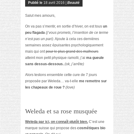
Publié le
18 avril 2016 |
Beauté
Salut mes amours,
On va pas s’mentir, en sortie d’hiver, on est tous
un
peu flagada
(j’vous promets, l’insertion de ce terme
n’est pas un pari)
. Ajoute à cela ces dernières
semaines assez épuisantes psychologiquement
mais qui ont
pour le plus grand des malheurs
atteint mon petit physique ramolli, j’ai
ma gueule
sans dessus-dessous.
(ok, j’arrête)
Alors testons ensemble cette cure de 7 jours
proposée par Weleda… va-t-elle
me remettre sur
les chapeaux de roue ?
(love)
Weleda et sa rose musquée
Weleda par ici, on connaît plutôt bien.
C’est une
marque suisse qui propose des
cosmétiques bio