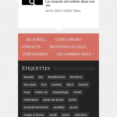
La rosacée est entrée dans ma
vie
avril 9, 2014 | 110457 Views
BLOGROLL
CODES PROMO
CONTACTS
MENTIONS LÉGALES
PARTENAIRES
QUI SOMMES-NOUS ?
ÉTIQUETTES
beauté
bio
biotyfull box
birchbox
bon plan
box
cuisine
déco
favoris
haul
make-up
maquillage
mode
motivation
perte de poids
poids
produits terminés
recettes
revue
rouge à lèvres
santé
soins
sélection