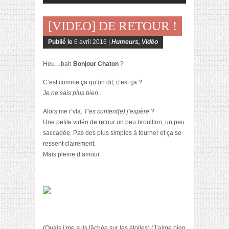
[VIDEO] DE RETOUR !
Publié le
6 avril 2016 |
Humeurs
,
Vidéo
Heu…bah
Bonjour Chaton
?
C’est comme ça qu’on dit, c’est ça ?
Je ne sais plus bien..
.
Alors me r’vla.
T’es content(e) j’espère ?
Une petite vidéo de retour un peu brouillon, un peu
saccadée. Pas des plus simples à tourner et ça se
ressent clairement.
Mais pleine d’amour.
(Ouais j’me suis lâchée sur les étoiles) (J’aime bien