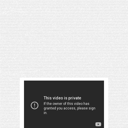
[VIDÉO] HELLOFRESH #34 : IDÉES
RECETTES RISOTTO