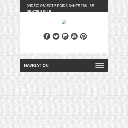
[VIDÉO] OBJECTIF POIDS SANTÉ #68 : SE
SENTIR BELLE
[UNBOXING] LA BOX BELLE AU NATUREL DU
MOIS DE MAI 2024
[VIDÉO] UNBOXING : LES MY LITTLE &
BIOTYFULL BOX DU MOIS DE MAI 2024 FEAT.
AKILA
[VIDÉO] LA SÉLECTION DU MOIS #AVRIL2024
[VIDÉO] QUITOQUE #10 : MEAL PREP &
CONVIVIALITÉ
[VIDÉO] UNBOXING : LES MY LITTLE &
BIOTYFULL BOX DU MOIS D’AVRIL 2024
FEAT. AKILA
[VIDÉO] OBJECTIF POIDS SANTÉ #67 : L’AVIS
DES AUTRES, CE N’EST QUE LA VIE DES
AUTRES
[VIDÉO] UNBOXING : LES MY LITTLE &
BIOTYFULL BOX DES MOIS DE FÉVRIER ET
MARS 2024 FEAT. AKILA
[VIDÉO] LA SÉLECTION DU MOIS
#JANVIER2024