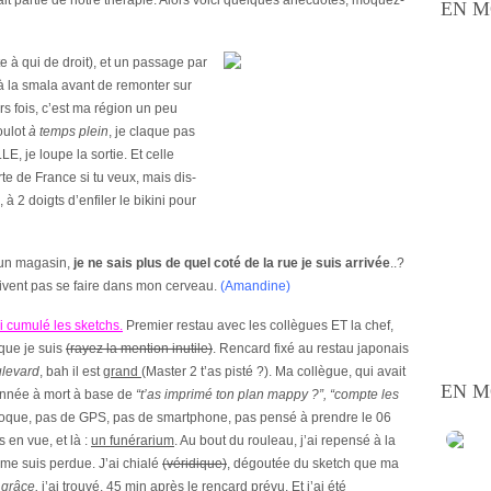
ait partie de notre thérapie. Alors voici quelques anecdotes, moquez-
EN M
e à qui de droit), et un passage par
à la smala avant de remonter sur
urs fois, c’est ma région un peu
oulot
à temps plein
, je claque pas
, je loupe la sortie. Et celle
rte de France si tu veux, mais dis-
 à 2 doigts d’enfiler le bikini pour
un magasin,
je ne sais plus de quel coté de la rue je suis arrivée
..?
oivent pas se faire dans mon cerveau.
(Amandine)
ai cumulé les sketchs.
Premier restau avec les collègues ET la chef,
 que je suis
(rayez la mention inutile)
. Rencard fixé au restau japonais
levard
, bah il est
grand
(Master 2 t’as pisté ?). Ma collègue, qui avait
EN M
vannée à mort à base de
“t’as imprimé ton plan mappy ?”, “compte les
poque, pas de GPS, pas de smartphone, pas pensé à prendre le 06
 en vue, et là :
un funérarium
. Au bout du rouleau, j’ai repensé à la
 jme suis perdue. J’ai chialé
(véridique)
, dégoutée du sketch que ma
 grâce,
j’ai trouvé. 45 min après le rencard prévu. Et j’ai été