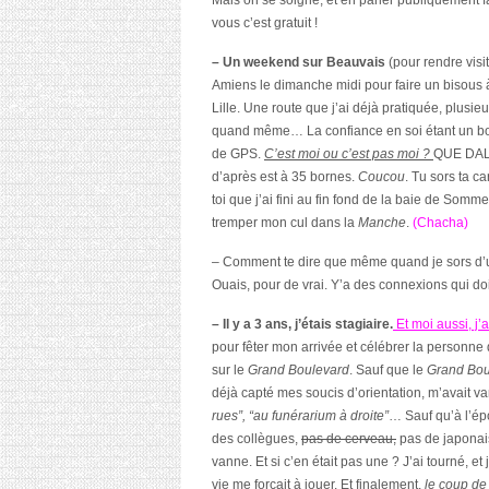
Mais on se soigne, et en parler publiquement f
vous c’est gratuit !
– Un weekend sur Beauvais
(pour rendre visit
Amiens le dimanche midi pour faire un bisous 
Lille. Une route que j’ai déjà pratiquée, plusie
quand même… La confiance en soi étant un b
de GPS.
C’est moi ou c’est pas moi ?
QUE DALLE
d’après est à 35 bornes.
Coucou
. Tu sors ta ca
toi que j’ai fini au fin fond de la baie de Somme,
tremper mon cul dans la
Manche
.
(Chacha)
– Comment te dire que même quand je sors d’
Ouais, pour de vrai. Y’a des connexions qui d
– Il y a 3 ans, j’étais stagiaire.
Et moi aussi, j’
pour fêter mon arrivée et célébrer la personne
sur le
Grand Boulevard
. Sauf que le
Grand Bou
déjà capté mes soucis d’orientation, m’avait 
rues”, “au funérarium à droite”
… Sauf qu’à l’é
des collègues,
pas de cerveau,
pas de japonais
vanne. Et si c’en était pas une ? J’ai tourné, et
vie me forçait à jouer. Et finalement,
le coup de