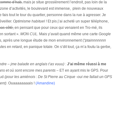
comme d’hab,
mais je situe grossièrement l’endroit, pas loin de la
 zone d’activités, le boulevard est immense, plein de nouveaux
fais tout le tour du quartier, personne dans la rue à agresser. Je
éveiller.
Optimisme habituel !
Et pis j’ai acheté un super téléphone,
bas-côté,
en pensant que pour ceux qui venaient en Tro-mé, ils
en sortant ».
MON CUL.
Mais y’avait quand même une carte
Google
pris, après une longue étude de mon environnement (
“ptainnnnnnn
utes en retard, en panique totale. On s’dit tout, ça m’a foutu la gerbe,
indre – jme balade en anglais t’as vuuu)
:
J’ai même réussi à me
20 ans et où sont encore mes parents –
ET en ayant mis le GPS. Pour
sud
(pour les amiénois : De St Pierre au Cirque -oui me fallait un GPS
ent)
. Ouaaaaaaaais !
(Amandine)