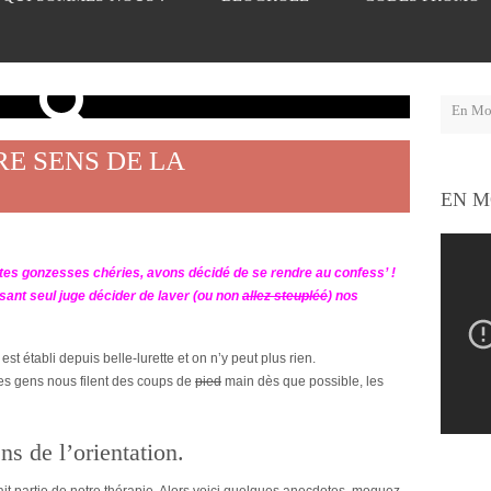
RE SENS DE LA
EN M
, tes gonzesses chéries, avons décidé de se rendre au confess’ !
ssant seul juge décider de laver (ou non
allez steupléé
) nos
 est établi depuis belle-lurette et on n’y peut plus rien.
Les gens nous filent des coups de
pied
main dès que possible, les
ns de l’orientation.