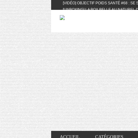
[VIDÉO] OBJECTIF POIDS SANTÉ #68 : SE
[UNBOXING] LA BOX BELLE AU NATUREL D
[VIDÉO] UNBOXING : LES MY LITTLE & BI
FEAT. AKILA
[VIDÉO] LA SÉLECTION DU MOIS #AVRIL20
[VIDÉO] QUITOQUE #10 : MEAL PREP & CO
[VIDÉO] UNBOXING : LES MY LITTLE & BI
2024 FEAT. AKILA
[VIDÉO] OBJECTIF POIDS SANTÉ #67 : L’A
VIE DES AUTRES
[VIDÉO] UNBOXING : LES MY LITTLE & BI
FÉVRIER ET MARS 2024 FEAT. AKILA
[VIDÉO] LA SÉLECTION DU MOIS #JANVIE
[VIDÉO] HELLOFRESH #34 : IDÉES RECET
ACCUEIL
CATÉGORIES