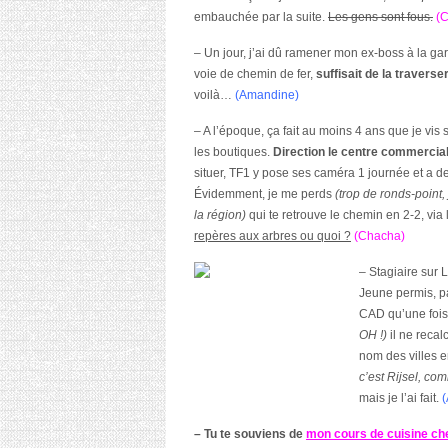
embauchée par la suite.
Les gens sont fous.
(
– Un jour, j’ai dû ramener mon ex-boss à la gar
voie de chemin de fer,
suffisait de la traverse
voilà…
(Amandine)
– A l’époque, ça fait au moins 4 ans que je vis s
les boutiques.
Direction le centre commercia
situer, TF1 y pose ses caméra 1 journée et a d
Évidemment, je me perds
(trop de ronds-point, 
la région)
qui te retrouve le chemin en 2-2, via
repères aux arbres ou quoi ?
(Chacha)
– Stagiaire sur L
Jeune permis, pa
CAD qu’une fois 
OH !)
il ne recal
nom des villes e
c’est Rijsel, co
mais je l’ai fait.
– Tu te souviens de
mon cours de cuisine c