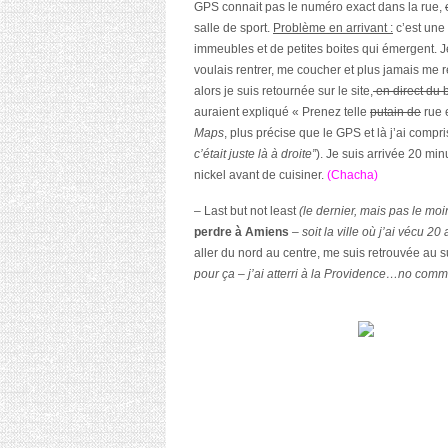
GPS connait pas le numéro exact dans la rue,
salle de sport.
Problème en arrivant :
c’est une
immeubles et de petites boites qui émergent. Je 
voulais rentrer, me coucher et plus jamais me r
alors je suis retournée
sur le site,
en direct du 
auraient expliqué « Prenez telle
putain de
rue 
Maps
, plus précise que le GPS et là j’ai com
c’était juste là à droite”
). Je suis arrivée 20 min
nickel avant de cuisiner.
(Chacha)
– Last but not least
(le dernier, mais pas le mo
perdre à Amiens
– soit la ville où j’ai vécu 
aller du nord au centre, me suis retrouvée au 
pour ça – j’ai atterri à la Providence…no comm