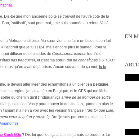
Chacha)
e. Dis-toi que mon ancienne boite se trouvait de l’autre coté de la
r
. Bon, “suffisait”, sauf pour moi, j’me suis paumée au retour. Voilà
EN M
ur la Métropole Lilloise. Ma sœur vient me faire un bisou, et on fait
l
= l’endroit que je fuis H24, mais encore plus le samedi. Pour te
e quoi diffuser des épisodes de
Confessions Intimes
tout l’été.
j’étais pas tranquille)
, et c’est ma sœur
(qui ne connaît pas DU TOUT
ARTI
 les rues qu’on avait déjà prises. Aucun souvenir de ça moi,
tu te
ille, je devais aller livrer des échantillons à un client
en Belgique
.
s de la région, jamais allée en Belgique, et le GPS qui me lâche.
sortie du chemin qu’il t’indiquait
(ça arrive de se tromper de sortie
culait pas
ce con
. Vas-y pour trouver la destination, quand en plus le
n flamant n’a rien à voir avec les version française !
(dis toi que Lille,
mment veux-tu qu’on y arrive ?)
. Bref je sais pas comment je l’ai fait,
(Amandine)
hez Cook&Go
?
Dis-toi que tout ça a failli ne jamais se produire. Le