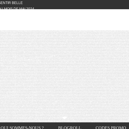
 SENTIR BELLE
U MOIS DE MAI 2024
OTYFULL BOX DU MOIS DE MAI 2024
24
NVIVIALITÉ
OTYFULL BOX DU MOIS D’AVRIL
VIS DES AUTRES, CE N’EST QUE LA
OTYFULL BOX DES MOIS DE
R2024
TES RISOTTO
QUI SOMMES-NOUS ?
BLOGROLL
CODES PROMO