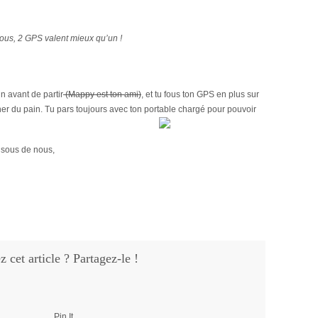
us, 2 GPS valent mieux qu’un !
 avant de partir
(Mappy est ton ami)
, et tu fous ton GPS en plus sur
r du pain. Tu pars toujours avec ton portable char
gé pour pouvoir
Bisous de nous,
 cet article ? Partagez-le !
Pin It