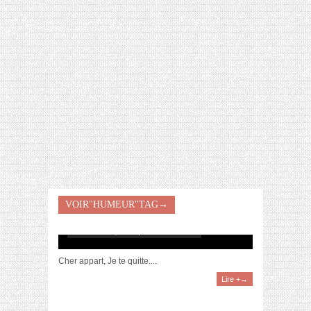
[VIDÉO] HELLOFRESH #34 : IDÉES
RECETTES RISOTTO
VOIR"HUMEUR"TAG→
Lettre à mon (ancien) appartement
novembre 14, 2018 | 2 Commentaires
Cher appart, Je te quitte....
Lire +→
Cher dimanche soir,