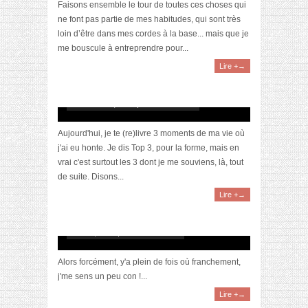
Faisons ensemble le tour de toutes ces choses qui
ne font pas partie de mes habitudes, qui sont très
loin d’être dans mes cordes à la base... mais que je
me bouscule à entreprendre pour...
Lire +→
[Au confess] Top 3 des hontes de ma vie
novembre 13, 2015 | 3 Commentaires
Aujourd'hui, je te (re)livre 3 moments de ma vie où
j'ai eu honte. Je dis Top 3, pour la forme, mais en
vrai c'est surtout les 3 dont je me souviens, là, tout
de suite. Disons...
Lire +→
Parfois, j’me sens un peu con
août 31, 2015 | 15 Commentaires
Alors forcément, y'a plein de fois où franchement,
j'me sens un peu con !...
Lire +→
Ces signes qui montrent que là, il fait