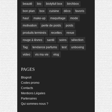
beauté
bio
biotyfull box
birchbox
bon plan
box
cuisine
déco
favoris
haul
make-up
maquillage
mode
motivation
perte de poids
poids
produits terminés
recettes
revue
rouge à lèvres
santé
soins
sélection
Tag
tendance parfums
test
unboxing
video
vis ma vie
vlog
PAGES
Blogroll
Codes promo
Contacts
Mentions Légales
Partenaires
Qui sommes-nous ?