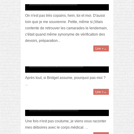
mai 26, 2017 | 3 Commentaires
On n'est pas très copains, hein, toi et moi. D'aussi
loin que je me souvienne. Petite, même si j'étais
contente de retrouver les camarades le lendemain,
c'était quand même synonyme de vérification des
devoirs, préparation...
Lire +→
Je fais ma Bridget Jones quand je…
octobre 17, 2016 | 6 Commentaires
Après tout, si Bridget assume, pourquoi pas moi ?
...
Lire +→
[Vis ma vie] Mon rendez-vous chez le dentiste
août 5, 2016 | 13 Commentaires
Une fois n'est pas coutume, je viens vous raconter
mes déboires avec le corps médical. ...