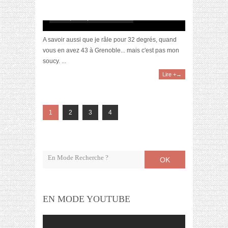
BEAUCOUP trop chaud
août 17, 2015 | 4 Commentaires
A savoir aussi que je râle pour 32 degrés, quand
vous en avez 43 à Grenoble... mais c'est pas mon
soucy. ...
Lire +→
1
2
3
4
OK
EN MODE YOUTUBE