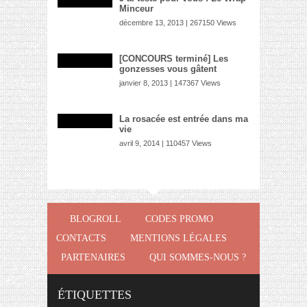
Minceur
décembre 13, 2013 | 267150 Views
[CONCOURS terminé] Les
gonzesses vous gâtent
janvier 8, 2013 | 147367 Views
La rosacée est entrée dans ma
vie
avril 9, 2014 | 110457 Views
BLOGROLL
CODES PROMO
CONTACTS
MENTIONS LÉGALES
PARTENAIRES
QUI SOMMES-NOUS ?
ÉTIQUETTES