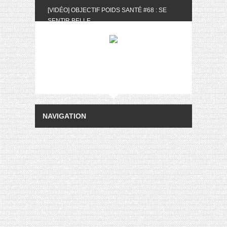
[VIDÉO] OBJECTIF POIDS SANTÉ #68 : SE
SENTIR BELLE
[UNBOXING] LA BOX BELLE AU NATUREL DU
MOIS DE MAI 2024
[VIDÉO] UNBOXING : LES MY LITTLE &
BIOTYFULL BOX DU MOIS DE MAI 2024 FEAT.
AKILA
[VIDÉO] LA SÉLECTION DU MOIS #AVRIL2024
[VIDÉO] QUITOQUE #10 : MEAL PREP &
CONVIVIALITÉ
[VIDÉO] UNBOXING : LES MY LITTLE &
BIOTYFULL BOX DU MOIS D’AVRIL 2024
FEAT. AKILA
[VIDÉO] OBJECTIF POIDS SANTÉ #67 : L’AVIS
DES AUTRES, CE N’EST QUE LA VIE DES
AUTRES
[VIDÉO] UNBOXING : LES MY LITTLE &
BIOTYFULL BOX DES MOIS DE FÉVRIER ET
MARS 2024 FEAT. AKILA
[VIDÉO] LA SÉLECTION DU MOIS
#JANVIER2024