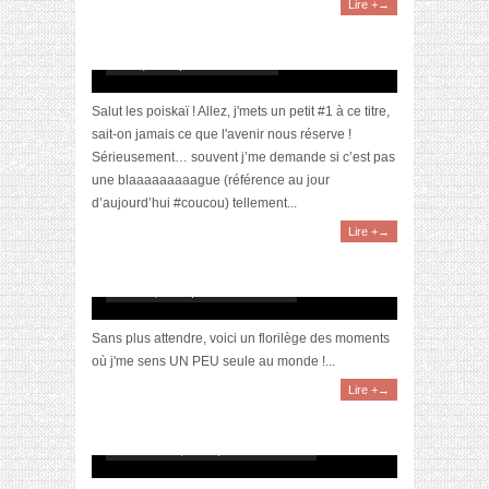
Lire +→
Les conversations du métro #1
avril 1, 2016 | 4 Commentaires
Salut les poiskaï ! Allez, j'mets un petit #1 à ce titre,
sait-on jamais ce que l'avenir nous réserve !
Sérieusement… souvent j’me demande si c’est pas
une blaaaaaaaaague (référence au jour
d’aujourd’hui #coucou) tellement...
Lire +→
Mon mec et mon blog
mars 14, 2016 | 10 Commentaires
Sans plus attendre, voici un florilège des moments
où j'me sens UN PEU seule au monde !...
Lire +→
Sortir de sa zone de confort
novembre 23, 2015 | 4 Commentaires