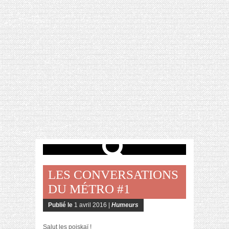
[VIDÉO] HELLOFRESH #34 : IDÉES
RECETTES RISOTTO
LES CONVERSATIONS
DU MÉTRO #1
Publié le
1 avril 2016 |
Humeurs
Salut les poiskaï !