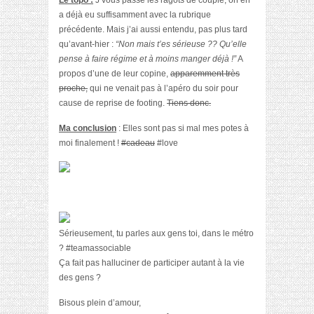
Le topo :
J’vous passe les ragots de couple, on en
a déjà eu suffisamment avec la rubrique
précédente. Mais j’ai aussi entendu, pas plus tard
qu’avant-hier :
“Non mais t’es sérieuse ?? Qu’elle
pense à faire régime et à moins manger déjà !”
A
propos d’une de leur copine,
apparemment très
proche,
qui ne venait pas à l’apéro du soir pour
cause de reprise de footing.
Tiens donc.
Ma conclusion
: Elles sont pas si mal mes potes à
moi finalement !
#cadeau
#love
Sérieusement, tu parles aux gens toi, dans le métro
? #teamassociable
Ça fait pas halluciner de participer autant à la vie
des gens ?
Bisous plein d’amour,