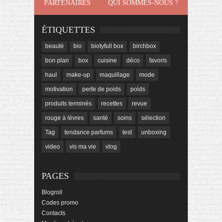
PARTENAIRES
QUI SOMMES-NOUS ?
ÉTIQUETTES
beauté
bio
biotyfull box
birchbox
bon plan
box
cuisine
déco
favoris
haul
make-up
maquillage
mode
motivation
perte de poids
poids
produits terminés
recettes
revue
rouge à lèvres
santé
soins
sélection
Tag
tendance parfums
test
unboxing
video
vis ma vie
vlog
PAGES
Blogroll
Codes promo
Contacts