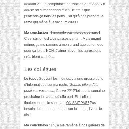
demain ?”
+ la complainte indissociable :
“Sérieux il
abuse on a trooooooop d’taf”
. Je crois que
j’entends ça tous les jours. J’ai qu’à pas prendre la
rame qui mène à la fac tu m’diras !
Ma conclusion
:
T’inquiète pas, après c’est pire !
C’est sûr, on est tous passés par là… Mais quand
même, ça me ramène à mon grand âge et rien que
pour ça je dis NON.
J’aime moyen les agressions
(très bien) cachées.
Les collègues
Le topo :
Souvent les mêmes, y’a une grosse boîte
d’informatique sur ma route.
“Sophie elle a déjà
posé ses vacances, t’as vu ??”
P’tet que la semaine
prochaine je saurai où elle part. Et si elle a
finalement quitté son mari.
ON SAIT PAS !
Pas
besoin de bouquin pour passer le temps, j’vous le
dis !
Ma conclusion :
1/ Ça me ramène à nos galères de