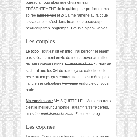
bureau à nous alors que chuis en train
PRÉSENTEMENT de le quitter pour profiter de ma
soirée
laissez-moi
et 2/ Ça me ramène au fait que
les vacances, c’est dans
beaucoup beaucoup
beaucoup trop longtemps. J’vous dis pas
Gracias.
Les couples
Le topo
: Tout est dit en intro : j’ai personnellement
pas spécialement envie de me retrouver au milieu
de leurs conversations.
Surtout au réveil.
Surtout en
sachant que les 3/4 du trajet, ça se galoche, et le
reste du temps ça s’embrouille. Et c’est même pas
l’ancienne célibataire
haineuse
endurcie qui vous
parle.
Ma conclusion :
MAIS QUITTE-LE !!
Mon amoureux
c’est le meilleur du monde !
#teamniaiserie
certes,
mais
#teamniaiseriechezelle
.
Et sur son blog.
Les copines