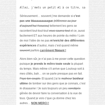
Allez, j'mets un petit #1 à ce titre, sait-on jamais
Sérieusement… souvent j’me demande si
c’est
pas une blaaaaaaaaague
(référence au jour
d’aujourd’hui #coucou)
tellement les gens se
racontent tout-tout-tout
vous saurez tout
et ce, aussi
facilement ET aux heures de pointe du métro ! Loin
de moi l’idée de ne pas
m’enrichir des différentes
expériences
d’autrui, mais c’est quand même
souvent
parfois
carrément flippant !
Alors bien sûr, je n’ai pas à me poser cette question
puisque
je prends le métro toute seule
la plupart
du temps. Mais même s’il arrive que Louloup soit à
mes côtés, bah… on se parle presque pas en fait.
Paye ton couple.
Et quand j’ai le
malheur
bonheur
ultime
de tomber sur des gens que je connais,
c’est
le draaaame !
Je suis toujours un peu
constipée
gênée de devoir faire la conversation à la vue de
tous. Quand je vois c’que ça donne chez les
autres…
NON MERCI !