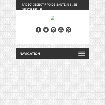
[VIDÉO] OBJECTIF POIDS SANTÉ #68 : SE
SENTIR BELLE
[UNBOXING] LA BOX BELLE AU NATUREL DU
MOIS DE MAI 2024
[VIDÉO] UNBOXING : LES MY LITTLE &
BIOTYFULL BOX DU MOIS DE MAI 2024 FEAT.
AKILA
[VIDÉO] LA SÉLECTION DU MOIS #AVRIL2024
[VIDÉO] QUITOQUE #10 : MEAL PREP &
CONVIVIALITÉ
[VIDÉO] UNBOXING : LES MY LITTLE &
BIOTYFULL BOX DU MOIS D’AVRIL 2024
FEAT. AKILA
[VIDÉO] OBJECTIF POIDS SANTÉ #67 : L’AVIS
DES AUTRES, CE N’EST QUE LA VIE DES
AUTRES
[VIDÉO] UNBOXING : LES MY LITTLE &
BIOTYFULL BOX DES MOIS DE FÉVRIER ET
MARS 2024 FEAT. AKILA
[VIDÉO] LA SÉLECTION DU MOIS
#JANVIER2024