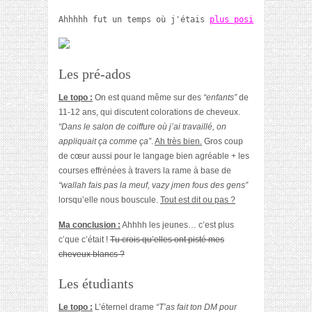
Ahhhhh fut un temps où j'étais 
plus positive
 avec ce
Les pré-ados
Le topo :
On est quand même sur des
“enfants”
de
11-12 ans, qui discutent colorations de cheveux.
“Dans le salon de coiffure où j’ai travaillé, on
appliquait ça comme ça”
.
Ah très bien.
Gros coup
de cœur aussi pour le langage bien agréable + les
courses effrénées à travers la rame à base de
“wallah fais pas la meuf, vazy jmen fous des gens”
lorsqu’elle nous bouscule.
Tout est dit ou pas ?
Ma conclusion :
Ahhhh les jeunes… c’est plus
c’que c’était !
Tu crois qu’elles ont pisté mes
cheveux blancs ?
Les étudiants
Le topo :
L’éternel drame
“T’as fait ton DM pour