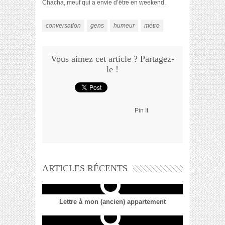
Chacha, meuf qui a envie d’être en weekend.
conversation
gens
humeur
métro
Vous aimez cet article ? Partagez-
le !
Pin It
ARTICLES RÉCENTS
Lettre à mon (ancien) appartement