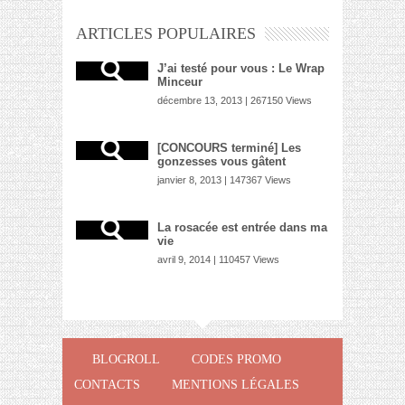
ARTICLES POPULAIRES
J’ai testé pour vous : Le Wrap
Minceur
décembre 13, 2013 | 267150 Views
[CONCOURS terminé] Les
gonzesses vous gâtent
janvier 8, 2013 | 147367 Views
La rosacée est entrée dans ma
vie
avril 9, 2014 | 110457 Views
BLOGROLL
CODES PROMO
CONTACTS
MENTIONS LÉGALES