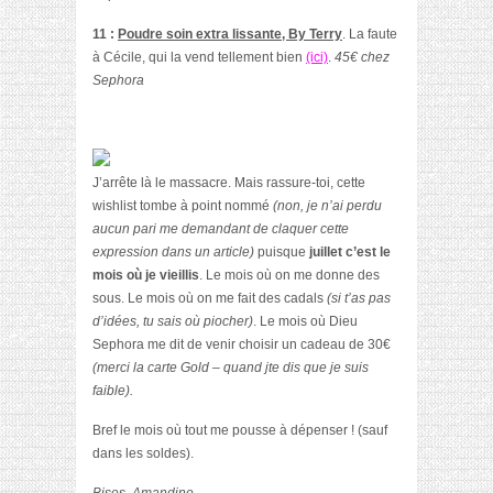
11 :
Poudre soin extra lissante, By Terry
. La faute
à Cécile, qui la vend tellement bien
(ici)
.
45€ chez
Sephora
J’arrête là le massacre. Mais rassure-toi, cette
wishlist tombe à point nommé
(non, je n’ai perdu
aucun pari me demandant de claquer cette
expression dans un article)
puisque
juillet c’est le
mois où je vieillis
. Le mois où on me donne des
sous. Le mois où on me fait des cadals
(si t’as pas
d’idées, tu sais où piocher)
. Le mois où Dieu
Sephora me dit de venir choisir un cadeau de 30€
(merci la carte Gold – quand jte dis que je suis
faible).
Bref le mois où tout me pousse à dépenser ! (sauf
dans les soldes).