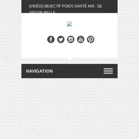
[VIDÉO] OBJECTIF POIDS SANTÉ #68 : SE
SENTIR BELLE
[UNBOXING] LA BOX BELLE AU NATUREL DU
MOIS DE MAI 2024
[VIDÉO] UNBOXING : LES MY LITTLE &
BIOTYFULL BOX DU MOIS DE MAI 2024 FEAT.
AKILA
[VIDÉO] LA SÉLECTION DU MOIS #AVRIL2024
[VIDÉO] QUITOQUE #10 : MEAL PREP &
CONVIVIALITÉ
[VIDÉO] UNBOXING : LES MY LITTLE &
BIOTYFULL BOX DU MOIS D’AVRIL 2024
FEAT. AKILA
[VIDÉO] OBJECTIF POIDS SANTÉ #67 : L’AVIS
DES AUTRES, CE N’EST QUE LA VIE DES
AUTRES
[VIDÉO] UNBOXING : LES MY LITTLE &
BIOTYFULL BOX DES MOIS DE FÉVRIER ET
MARS 2024 FEAT. AKILA
[VIDÉO] LA SÉLECTION DU MOIS
#JANVIER2024