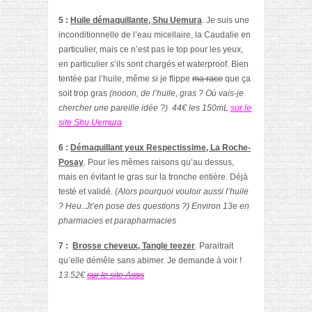
5 :
Huile démaquillante, Shu Uemura
. Je suis une
inconditionnelle de l’eau micellaire, la Caudalie en
particulier, mais ce n’est pas le top pour les yeux,
en particulier s’ils sont chargés et waterproof. Bien
tentée par l’huile, même si je flippe
ma race
que ça
soit trop gras
(nooon, de l’huile, gras ? Où vais-je
chercher une pareille idée ?)
44€ les 150mL
sur le
site Shu Uemura
6 :
Démaquillant yeux Respectissime, La Roche-
Posay
. Pour les mêmes raisons qu’au dessus,
mais en évitant le gras sur la tronche entière. Déjà
testé et validé.
(Alors pourquoi vouloir aussi l’huile
? Heu..Jt’en pose des questions ?) Environ 13e en
pharmacies et parapharmacies
7 :
Brosse cheveux, Tangle teezer
. Paraitrait
qu’elle démêle sans abimer. Je demande à voir !
13.52€
sur le site Asos