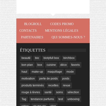
BLOGROLL
CODES PROMO
CONTACTS
MENTIONS LÉGALES
PARTENAIRES
QUI SOMMES-NOUS ?
ÉTIQUETTES
beauté
bio
biotyfull box
birchbox
bon plan
box
cuisine
déco
favoris
haul
make-up
maquillage
mode
motivation
perte de poids
poids
produits terminés
recettes
revue
rouge à lèvres
santé
soins
sélection
Tag
tendance parfums
test
unboxing