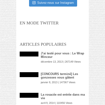
Suivez-nous sur Instagram
EN MODE TWITTER
ARTICLES POPULAIRES
J’ai testé pour vous : Le Wrap
Minceur
décembre 13, 2013 | 267149 Views
[CONCOURS terminé] Les
gonzesses vous gâtent
janvier 8, 2013 | 147367 Views
La rosacée est entrée dans ma
vie
avril 9, 2014 | 110456 Views