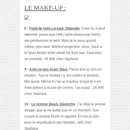
LE MAKE-UP :
8 :
Fond de teint Lissant, Shiseido
. Celui-là, il peut
attendre, parce que l’été j’aime beaucoup moins
me peinturlurer le teint. Mais je le veux quand
même, plus tard. Wishlist projection, donc. Sauf si
le beau temps enfin arrivé ne dure pas. Faut bien
se consoler.
38.90€ chez Sephora
9 :
Anti-cernes éclat, Nars
.
Parce que je suis un
mouton. Tout le monde l’a, les autres le veulent.
Moi aussi. Même si j’en ai d’autres et que je n’en
mets jamais (j’ai pas de cernes, t’as vuuu).
26.90€
chez Sephora
10 :
Le prisme blush, Givenchy
. J’ai déjà le prisme
visage, que je ne quitte pas en ce moment. Son
cousin le prisme blush m’appelle. Et moi je suis
pour la réunification des familles.
40€ chez
Sephora