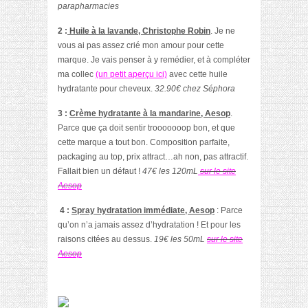
parapharmacies
2 :
Huile à la lavande, Christophe Robin
. Je ne
vous ai pas assez crié mon amour pour cette
marque. Je vais penser à y remédier, et à compléter
ma collec
(un petit aperçu ici)
avec cette huile
hydratante pour cheveux.
32.90€ chez Séphora
3 :
Crème hydratante à la mandarine, Aesop
.
Parce que ça doit sentir trooooooop bon, et que
cette marque a tout bon. Composition parfaite,
packaging au top, prix attract…ah non, pas attractif.
Fallait bien un défaut !
47€ les 120mL
sur le site
Aesop
4 :
Spray hydratation immédiate, Aesop
: Parce
qu’on n’a jamais assez d’hydratation ! Et pour les
raisons citées au dessus.
19€ les 50mL
sur le site
Aesop