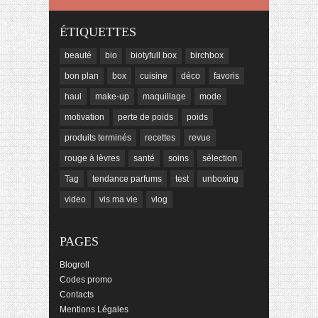
ÉTIQUETTES
beauté
bio
biotyfull box
birchbox
bon plan
box
cuisine
déco
favoris
haul
make-up
maquillage
mode
motivation
perte de poids
poids
produits terminés
recettes
revue
rouge à lèvres
santé
soins
sélection
Tag
tendance parfums
test
unboxing
video
vis ma vie
vlog
PAGES
Blogroll
Codes promo
Contacts
Mentions Légales