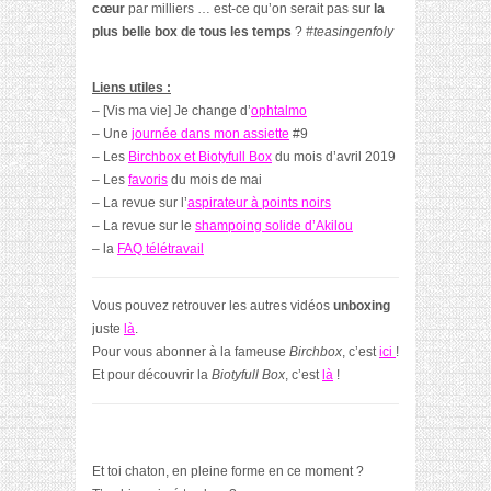
cœur
par milliers … est-ce qu’on serait pas sur
la
plus belle box de tous les temps
?
#teasingenfoly
Liens utiles :
– [Vis ma vie] Je change d’
ophtalmo
– Une
journée dans mon assiette
#9
– Les
Birchbox et Biotyfull Box
du mois d’avril 2019
– Les
favoris
du mois de mai
– La revue sur l’
aspirateur à points noirs
– La revue sur le
shampoing solide d’Akilou
– la
FAQ télétravail
Vous pouvez retrouver les autres vidéos
unboxing
juste
là
.
Pour vous abonner à la fameuse
Birchbox
, c’est
ici
!
Et pour découvrir la
Biotyfull Box
, c’est
là
!
Et toi chaton, en pleine forme en ce moment ?