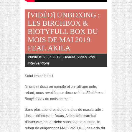
[VIDÉO] UNBOXING :
LES BIRCHBOX &
BIOTYFULL BOX DU
MOIS DE MAI 2019
FEAT. AKILA
Publié le
5 juin 2019 |
Beauté
,
Vidéo
,
Vos
interventions
Salut les enfants !
Ni une ni deux on rempile et on rattrape notre
retard, nous revoilà pour découvrir les
Birchbox
et
Biotyfull box
du mois de mai !
Sans plus attendre, toujours plus de mascarade :
des problèmes de
focus
, Akilou
décoratrice
d’intérieur
, de la
triche
sans shame aucune, le
retour de
ouigennnnz
MAIS PAS QUE, des
cris du