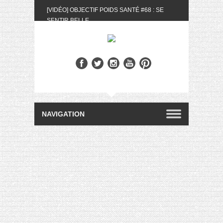
[VIDÉO] OBJECTIF POIDS SANTÉ #68 : SE
SENTIR BELLE
[UNBOXING] LA BOX BELLE AU NATUREL DU
MOIS DE MAI 2024
[VIDÉO] UNBOXING : LES MY LITTLE &
BIOTYFULL BOX DU MOIS DE MAI 2024 FEAT.
AKILA
[VIDÉO] LA SÉLECTION DU MOIS #AVRIL2024
[VIDÉO] QUITOQUE #10 : MEAL PREP &
CONVIVIALITÉ
[VIDÉO] UNBOXING : LES MY LITTLE &
BIOTYFULL BOX DU MOIS D’AVRIL 2024
FEAT. AKILA
[VIDÉO] OBJECTIF POIDS SANTÉ #67 : L’AVIS
DES AUTRES, CE N’EST QUE LA VIE DES
AUTRES
[VIDÉO] UNBOXING : LES MY LITTLE &
BIOTYFULL BOX DES MOIS DE FÉVRIER ET
MARS 2024 FEAT. AKILA
[VIDÉO] LA SÉLECTION DU MOIS
#JANVIER2024