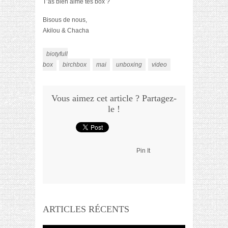
T’as bien aimé tes box ?
Bisous de nous,
Akilou & Chacha
biotyfull
box
birchbox
mai
unboxing
video
Vous aimez cet article ? Partagez-
le !
Pin It
ARTICLES RÉCENTS