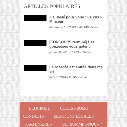
ARTICLES POPULAIRES
J’ai testé pour vous : Le Wrap
Minceur
décembre 13, 2013 | 267149 Views
[CONCOURS terminé] Les
gonzesses vous gâtent
janvier 8, 2013 | 147366 Views
La rosacée est entrée dans ma
vie
avril 9, 2014 | 110456 Views
BLOGROLL
CODES PROMO
CONTACTS
MENTIONS LÉGALES
PARTENAIRES
QUI SOMMES-NOUS ?