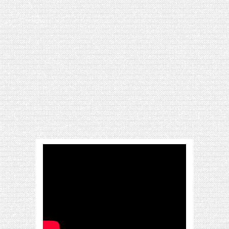
[VIDÉO] HELLOFRESH #34 : IDÉES
RECETTES RISOTTO