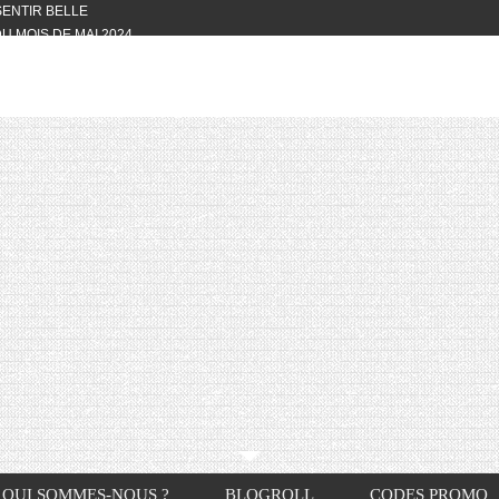
 SENTIR BELLE
U MOIS DE MAI 2024
OTYFULL BOX DU MOIS DE MAI 2024
24
NVIVIALITÉ
OTYFULL BOX DU MOIS D’AVRIL
VIS DES AUTRES, CE N’EST QUE LA
OTYFULL BOX DES MOIS DE
R2024
TES RISOTTO
QUI SOMMES-NOUS ?
BLOGROLL
CODES PROMO