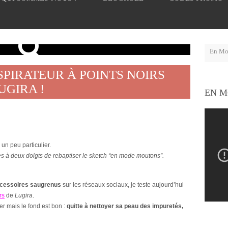
ASPIRATEUR À POINTS NOIRS
UGIRA !
EN M
un peu particulier.
 à deux doigts de rebaptiser le sketch “en mode moutons”.
cessoires saugrenus
sur les réseaux sociaux, je teste aujourd’hui
rs
de
Lugira
.
per mais le fond est bon :
quitte à nettoyer sa peau des impuretés,