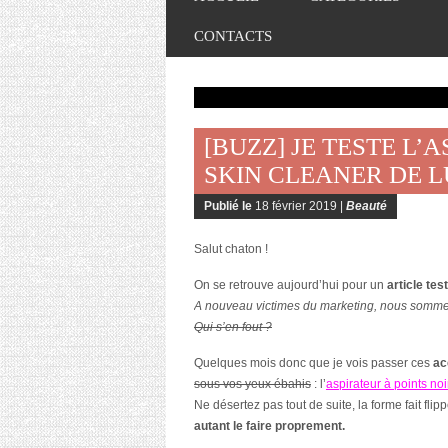
CONTACTS
[BUZZ] JE TESTE L’
SKIN CLEANER DE L
Publié le
18 février 2019 |
Beauté
Salut chaton !
On se retrouve aujourd’hui pour un
article test
A nouveau victimes du marketing, nous sommes
Qui s’en fout ?
Quelques mois donc que je vois passer ces
ac
sous vos yeux ébahis
: l’
aspirateur à points noi
Ne désertez pas tout de suite, la forme fait flip
autant le faire proprement.