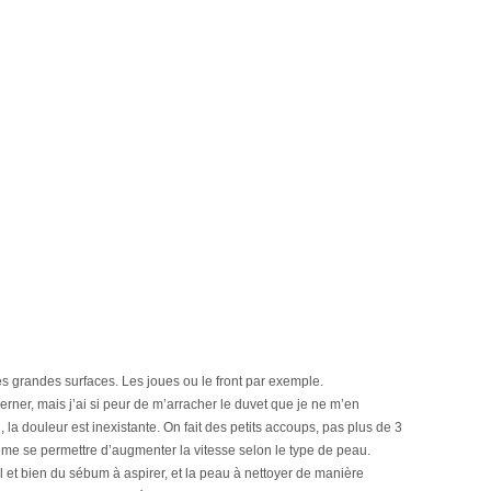
es grandes surfaces. Les joues ou le front par exemple.
ner, mais j’ai si peur de m’arracher le duvet que je ne m’en
la douleur est inexistante. On fait des petits accoups, pas plus de 3
ême se permettre d’augmenter la vitesse selon le type de peau.
l et bien du sébum à aspirer, et la peau à nettoyer de manière