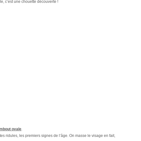
le, c’est une chouette découverte !
embout ovale
.
tites ridules, les premiers signes de l’âge. On masse le visage en fait,