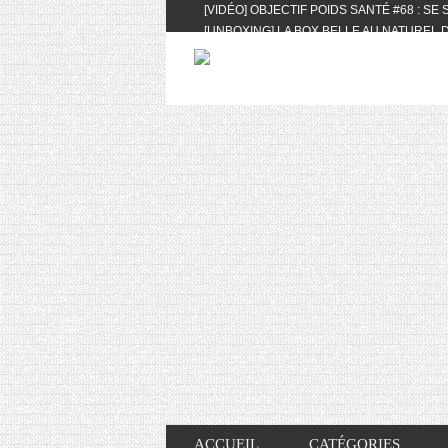
[VIDÉO] OBJECTIF POIDS SANTÉ #68 : SE
[UNBOXING] LA BOX BELLE AU NATUREL D
[VIDÉO] UNBOXING : LES MY LITTLE & BI
FEAT. AKILA
[VIDÉO] LA SÉLECTION DU MOIS #AVRIL20
[VIDÉO] QUITOQUE #10 : MEAL PREP & CO
[VIDÉO] UNBOXING : LES MY LITTLE & BI
2024 FEAT. AKILA
[VIDÉO] OBJECTIF POIDS SANTÉ #67 : L’A
VIE DES AUTRES
[VIDÉO] UNBOXING : LES MY LITTLE & BI
FÉVRIER ET MARS 2024 FEAT. AKILA
[VIDÉO] LA SÉLECTION DU MOIS #JANVIE
[VIDÉO] HELLOFRESH #34 : IDÉES RECET
ACCUEIL
CATÉGORIES