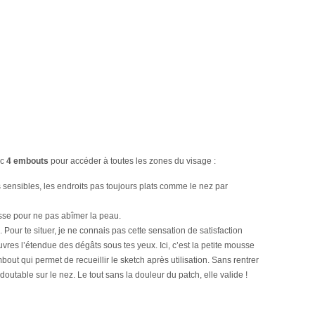
ec
4 embouts
pour accéder à toutes les zones du visage :
 sensibles, les endroits pas toujours plats comme le nez par
asse pour ne pas abîmer la peau.
. Pour te situer, je ne connais pas cette sensation de satisfaction
uvres l’étendue des dégâts sous tes yeux. Ici, c’est la petite mousse
bout qui permet de recueillir le sketch après utilisation. Sans rentrer
redoutable sur le nez. Le tout sans la douleur du patch, elle valide !