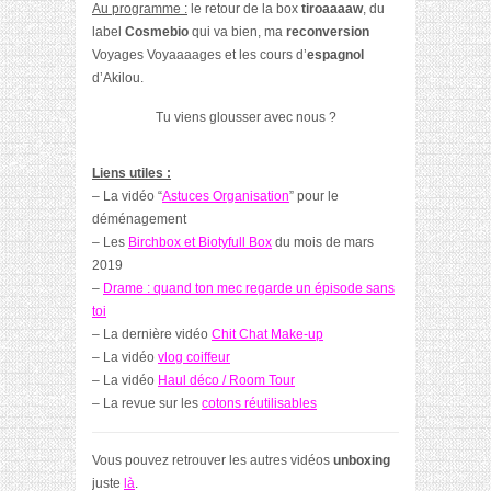
Au programme :
le retour de la box
tiroaaaaw
, du
label
Cosmebio
qui va bien, ma
reconversion
Voyages Voyaaaages et les cours d’
espagnol
d’Akilou.
Tu viens glousser avec nous ?
Liens utiles :
– La vidéo “
Astuces Organisation
” pour le
déménagement
– Les
Birchbox et Biotyfull Box
du mois de mars
2019
–
Drame : quand ton mec regarde un épisode sans
toi
– La dernière vidéo
Chit Chat Make-up
– La vidéo
vlog coiffeur
– La vidéo
Haul déco / Room Tour
– La revue sur les
cotons réutilisables
Vous pouvez retrouver les autres vidéos
unboxing
juste
là
.