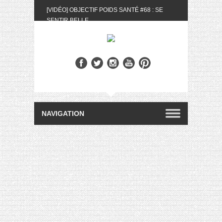
[VIDÉO] OBJECTIF POIDS SANTÉ #68 : SE
SENTIR BELLE
[UNBOXING] LA BOX BELLE AU NATUREL DU
MOIS DE MAI 2024
[VIDÉO] UNBOXING : LES MY LITTLE &
BIOTYFULL BOX DU MOIS DE MAI 2024 FEAT.
AKILA
[VIDÉO] LA SÉLECTION DU MOIS #AVRIL2024
[VIDÉO] QUITOQUE #10 : MEAL PREP &
CONVIVIALITÉ
[VIDÉO] UNBOXING : LES MY LITTLE &
BIOTYFULL BOX DU MOIS D’AVRIL 2024
FEAT. AKILA
[VIDÉO] OBJECTIF POIDS SANTÉ #67 : L’AVIS
DES AUTRES, CE N’EST QUE LA VIE DES
AUTRES
[VIDÉO] UNBOXING : LES MY LITTLE &
BIOTYFULL BOX DES MOIS DE FÉVRIER ET
MARS 2024 FEAT. AKILA
[VIDÉO] LA SÉLECTION DU MOIS
#JANVIER2024