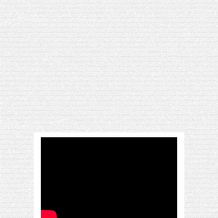
[VIDÉO] HELLOFRESH #34 : IDÉES
RECETTES RISOTTO