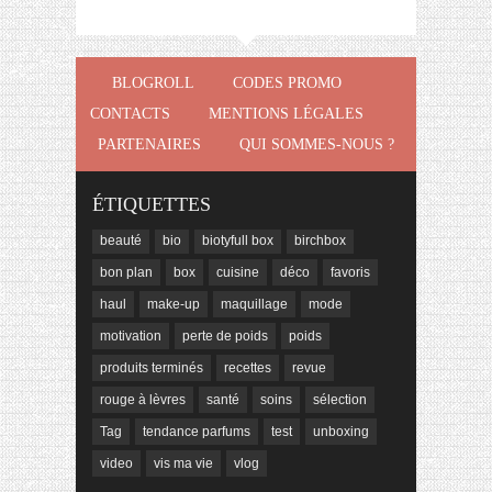
BLOGROLL
CODES PROMO
CONTACTS
MENTIONS LÉGALES
PARTENAIRES
QUI SOMMES-NOUS ?
ÉTIQUETTES
beauté
bio
biotyfull box
birchbox
bon plan
box
cuisine
déco
favoris
haul
make-up
maquillage
mode
motivation
perte de poids
poids
produits terminés
recettes
revue
rouge à lèvres
santé
soins
sélection
Tag
tendance parfums
test
unboxing
video
vis ma vie
vlog