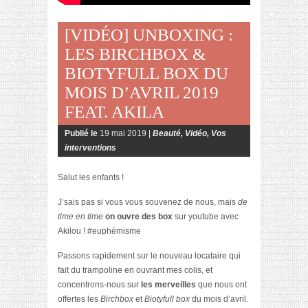
[VIDÉO] UNBOXING :
LES BIRCHBOX &
BIOTYFULL BOX DU
MOIS D’AVRIL 2019
FEAT. AKILA
Publié le
19 mai 2019 |
Beauté
,
Vidéo
,
Vos
interventions
Salut les enfants !
J’sais pas si vous vous souvenez de nous, mais
de
time en time
on ouvre des box
sur youtube avec
Akilou ! #euphémisme
Passons rapidement sur le nouveau locataire qui
fait du trampoline en ouvrant mes colis, et
concentrons-nous sur
les merveilles
que nous ont
offertes les
Birchbox
et
Biotyfull box
du mois d’avril.