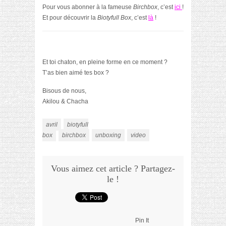
Pour vous abonner à la fameuse
Birchbox
, c’est
ici
!
Et pour découvrir la
Biotyfull Box
, c’est
là
!
Et toi chaton, en pleine forme en ce moment ?
T’as bien aimé tes box ?
Bisous de nous,
Akilou & Chacha
avril
biotyfull
box
birchbox
unboxing
video
Vous aimez cet article ? Partagez-
le !
Pin It