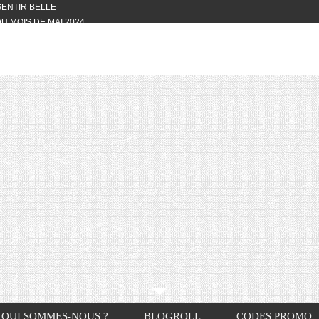
 SENTIR BELLE
U MOIS DE MAI 2024
OTYFULL BOX DU MOIS DE MAI 2024
24
NVIVIALITÉ
OTYFULL BOX DU MOIS D’AVRIL
VIS DES AUTRES, CE N’EST QUE LA
OTYFULL BOX DES MOIS DE
R2024
TES RISOTTO
QUI SOMMES-NOUS ?
BLOGROLL
CODES PROMO