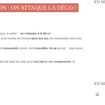
EN M
N : ON ATTAQUE LA DÉCO !
vaux, le jardin…
on s’attaque à la déco !
 je te montre les choses
dans leur jus,
les nouveautés dans leur
des
nouveautés
canon, des
trouvailles
récup
au top… mais aussi
s tout de suite ton aide pour
raccourcir ces suspensions
, et
EN M