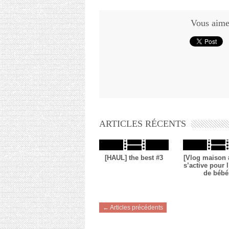
Vous aimez
ARTICLES RÉCENTS
[HAUL] the best #3
[Vlog maison 
s’active pour l
de bébé
← Articles précédents