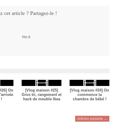
 cet article ? Partagez-le !
Pin It
#26] On
[Vlog maison #25]
[Vlog maison #24] On
’arrivée
Gros tri, rangement et
commence la
 !
hack de meuble Ikea
chambre de bébé !
Articles suivants →