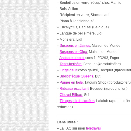
– Bouteilles en verre, récup’ chez Mamie
– Bols, Action
– Récipient en verre, Stockomani
– Piano à l’ancienne <3
– Eucalyptus, Dadizel (Belgique)
– Langue de belle mère, Lidl
– Monstera, Lidl
–
Suspension James
, Maison du Monde
–
Suspension Olga
, Maison du Monde
–
Aspirateur balai
sans fil
FG293
, Fagor
–
Tapis berbère
, Becquet (#produitoffert)
–
Linge de lit
coton gaufré, Becquet (#produitoff
–
Bibliothèque Queens
, But
–
Panier en toile
, Tatoumi Shop (#produitoffert)
–
Rideaux occultant
, Becquet (#produitoffert)
–
Chevet Bilbao
, Gifi
–
Tirages photo carrées
, Lalalab (#produitof
réduction)
Liens utiles :
– La FAQ sur mon
télétravail