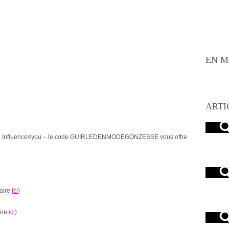
EN M
ARTI
t via Influence4you – le code GUIRLEDENMODEGONZESSE vous offre
aire
ici
)
aire
ici
)