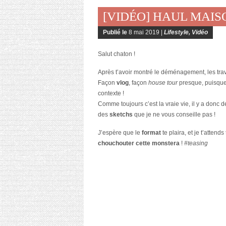
[VIDÉO] HAUL MAISO
Publié le
8 mai 2019 |
Lifestyle
,
Vidéo
Salut chaton !
Après t’avoir montré le déménagement, les tra
Façon
vlog
, façon
house tour
presque, puisque
contexte !
Comme toujours c’est la vraie vie, il y a donc 
des
sketchs
que je ne vous conseille pas !
J’espère que le
format
te plaira, et je t’attend
chouchouter cette monstera
!
#teasing