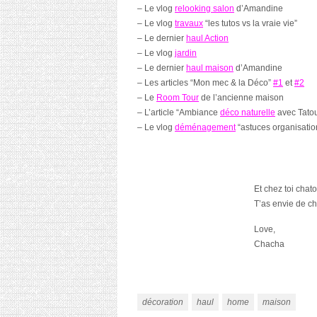
– Le vlog
relooking salon
d’Amandine
– Le vlog
travaux
“les tutos vs la vraie vie”
– Le dernier
haul Action
– Le vlog
jardin
– Le dernier
haul maison
d’Amandine
– Les articles “Mon mec & la Déco”
#1
et
#2
– Le
Room Tour
de l’ancienne maison
– L’article “Ambiance
déco naturelle
avec Tato
– Le vlog
déménagement
“astuces organisatio
Et chez toi chat
T’as envie de c
Love,
Chacha
décoration
haul
home
maison