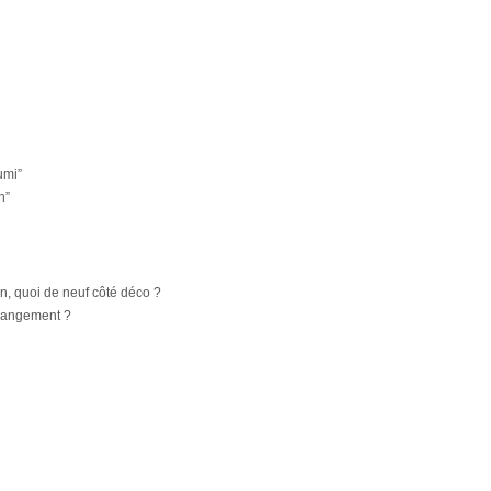
umi”
n”
on, quoi de neuf côté déco ?
hangement ?