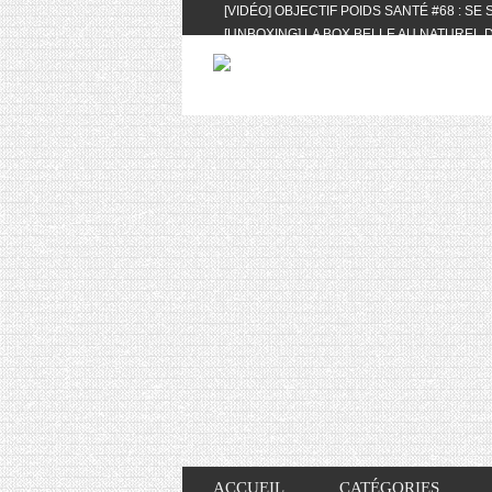
[VIDÉO] OBJECTIF POIDS SANTÉ #68 : SE
[UNBOXING] LA BOX BELLE AU NATUREL D
[VIDÉO] UNBOXING : LES MY LITTLE & BI
FEAT. AKILA
[VIDÉO] LA SÉLECTION DU MOIS #AVRIL20
[VIDÉO] QUITOQUE #10 : MEAL PREP & CO
[VIDÉO] UNBOXING : LES MY LITTLE & BI
2024 FEAT. AKILA
[VIDÉO] OBJECTIF POIDS SANTÉ #67 : L’A
VIE DES AUTRES
[VIDÉO] UNBOXING : LES MY LITTLE & BI
FÉVRIER ET MARS 2024 FEAT. AKILA
[VIDÉO] LA SÉLECTION DU MOIS #JANVIE
[VIDÉO] HELLOFRESH #34 : IDÉES RECET
ACCUEIL
CATÉGORIES