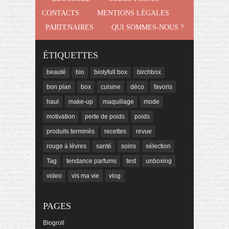
CONTACTS
MENTIONS LÉGALES
PARTENAIRES
QUI SOMMES-NOUS ?
ÉTIQUETTES
beauté
bio
biotyfull box
birchbox
bon plan
box
cuisine
déco
favoris
haul
make-up
maquillage
mode
motivation
perte de poids
poids
produits terminés
recettes
revue
rouge à lèvres
santé
soins
sélection
Tag
tendance parfums
test
unboxing
video
vis ma vie
vlog
PAGES
Blogroll