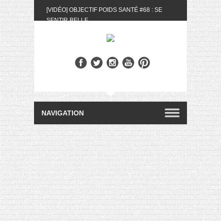
[VIDÉO] OBJECTIF POIDS SANTÉ #68 : SE
SENTIR BELLE
[UNBOXING] LA BOX BELLE AU NATUREL DU
MOIS DE MAI 2024
[VIDÉO] UNBOXING : LES MY LITTLE &
BIOTYFULL BOX DU MOIS DE MAI 2024 FEAT.
AKILA
[VIDÉO] LA SÉLECTION DU MOIS #AVRIL2024
[VIDÉO] QUITOQUE #10 : MEAL PREP &
CONVIVIALITÉ
[VIDÉO] UNBOXING : LES MY LITTLE &
BIOTYFULL BOX DU MOIS D’AVRIL 2024
FEAT. AKILA
[VIDÉO] OBJECTIF POIDS SANTÉ #67 : L’AVIS
DES AUTRES, CE N’EST QUE LA VIE DES
AUTRES
[VIDÉO] UNBOXING : LES MY LITTLE &
BIOTYFULL BOX DES MOIS DE FÉVRIER ET
MARS 2024 FEAT. AKILA
[VIDÉO] LA SÉLECTION DU MOIS
#JANVIER2024