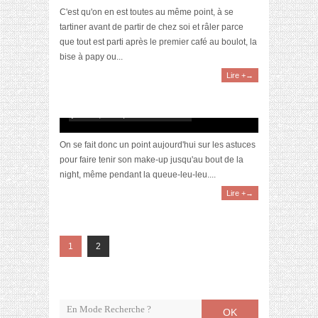
C'est qu'on en est toutes au même point, à se
tartiner avant de partir de chez soi et râler parce
que tout est parti après le premier café au boulot, la
bise à papy ou...
Lire +→
Astuces make-up pour un mariage
juillet 10, 2013 | 10 Commentaires
On se fait donc un point aujourd'hui sur les astuces
pour faire tenir son make-up jusqu'au bout de la
night, même pendant la queue-leu-leu....
Lire +→
1
2
OK