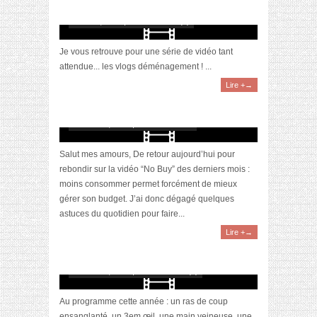
organisation
mars 14, 2019 | 0 Commentaire(s)
Je vous retrouve pour une série de vidéo tant
attendue... les vlogs déménagement ! ...
Lire +→
[Vidéo] Gérer son budget : 5 astuces pour
faire des économies
octobre 12, 2018 | 2 Commentaires
Salut mes amours, De retour aujourd’hui pour
rebondir sur la vidéo “No Buy” des derniers mois :
moins consommer permet forcément de mieux
gérer son budget. J’ai donc dégagé quelques
astuces du quotidien pour faire...
Lire +→
[Vidéo] Astuces Pinterest spécial Halloween
#2
octobre 26, 2017 | 0 Commentaire(s)
Au programme cette année : un ras de coup
ensanglanté, un 3em œil, une main veineuse, une