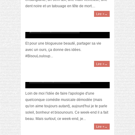
dent noire et un tatouage en tête de mort....
Lire +→
3 soins indispensables pour vous les hommes
juillet 2, 2014 | 12 Commentaires
Et pour une blogueuse beauté, partager sa vie
avec un ours, ça donne des idées.
#BisouLouloup...
Lire +→
Let the sun shine in !
mars 24, 2014 | 8 Commentaires
Loin de moi l'idée de faire l'apologie d'une
quelconque comédie musicale démodée (mais
qu'on aime toujours autant), aujourd'hui je te parle
soleil, bonheur et bisounours. Ce week-end il a fait
beau. Mais surtout, ce week-end, je...
Lire +→