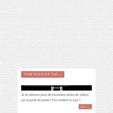
[VIDÉO] HELLOFRESH #34 : IDÉES
RECETTES RISOTTO
[Vidéo] Perte de poids : ce que la
VOIR"ASTUCES"TAG→
diététicienne m’a appris
mars 18, 2020 | 0 Commentaire(s)
Je te retrouve pour de nouvelles séries de vidéos
sur la perte de poids ! T'es content ou pas ?...
Lire +→
[Vidéo] Vlog déménagement : astuces