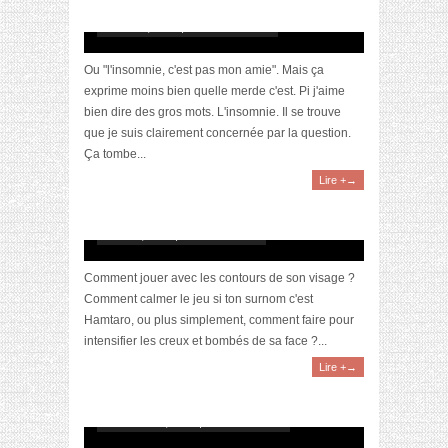
L’insomnie, cette saloperie
février 21, 2014 | 13 Commentaires
Ou "l'insomnie, c'est pas mon amie". Mais ça
exprime moins bien quelle merde c'est. Pi j'aime
bien dire des gros mots. L'insomnie. Il se trouve
que je suis clairement concernée par la question.
Ça tombe...
Lire +→
Astuces make-up : sculpter son visage
février 3, 2014 | 6 Commentaires
Comment jouer avec les contours de son visage ?
Comment calmer le jeu si ton surnom c'est
Hamtaro, ou plus simplement, comment faire pour
intensifier les creux et bombés de sa face ?...
Lire +→
Les astuces pour faire tenir son rouge à lèvres
décembre 23, 2013 | 2 Commentaires