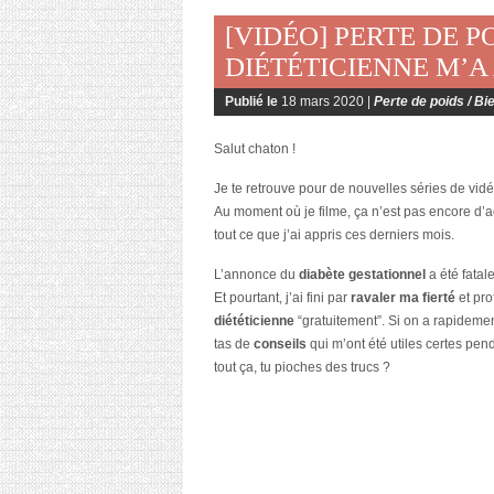
[VIDÉO] PERTE DE P
DIÉTÉTICIENNE M’A
Publié le
18 mars 2020 |
Perte de poids / Bi
Salut chaton !
Je te retrouve pour de nouvelles séries de vid
Au moment où je filme, ça n’est pas encore d’ac
tout ce que j’ai appris ces derniers mois.
L’annonce du
diabète gestationnel
a été fatale,
Et pourtant, j’ai fini par
ravaler ma fierté
et pro
diététicienne
“gratuitement”. Si on a rapideme
tas de
conseils
qui m’ont été utiles certes pend
tout ça, tu pioches des trucs ?