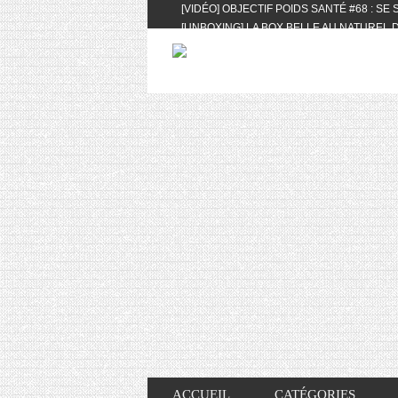
[VIDÉO] OBJECTIF POIDS SANTÉ #68 : SE
[UNBOXING] LA BOX BELLE AU NATUREL D
[VIDÉO] UNBOXING : LES MY LITTLE & BI
FEAT. AKILA
[VIDÉO] LA SÉLECTION DU MOIS #AVRIL20
[VIDÉO] QUITOQUE #10 : MEAL PREP & CO
[VIDÉO] UNBOXING : LES MY LITTLE & BI
2024 FEAT. AKILA
[VIDÉO] OBJECTIF POIDS SANTÉ #67 : L’A
VIE DES AUTRES
[VIDÉO] UNBOXING : LES MY LITTLE & BI
FÉVRIER ET MARS 2024 FEAT. AKILA
[VIDÉO] LA SÉLECTION DU MOIS #JANVIE
[VIDÉO] HELLOFRESH #34 : IDÉES RECET
ACCUEIL
CATÉGORIES