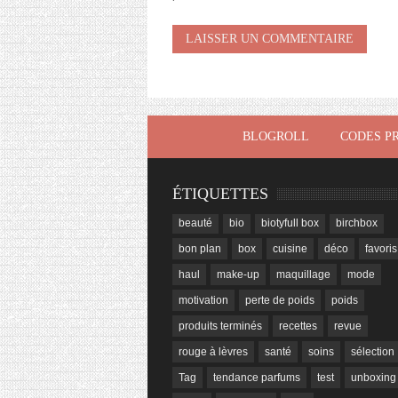
BLOGROLL
CODES P
ÉTIQUETTES
beauté
bio
biotyfull box
birchbox
bon plan
box
cuisine
déco
favoris
haul
make-up
maquillage
mode
motivation
perte de poids
poids
produits terminés
recettes
revue
rouge à lèvres
santé
soins
sélection
Tag
tendance parfums
test
unboxing