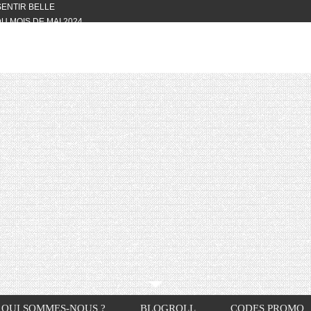
 SENTIR BELLE
U MOIS DE MAI 2024
OTYFULL BOX DU MOIS DE MAI 2024
24
NVIVIALITÉ
OTYFULL BOX DU MOIS D’AVRIL
VIS DES AUTRES, CE N’EST QUE LA
OTYFULL BOX DES MOIS DE
R2024
TES RISOTTO
QUI SOMMES-NOUS ?
BLOGROLL
CODES PROMO