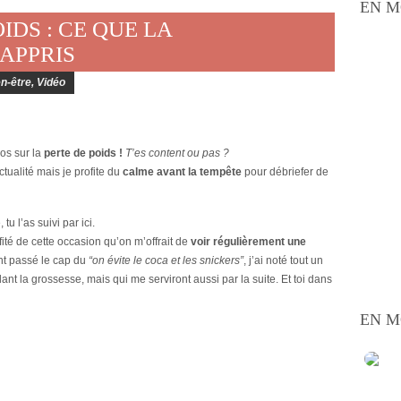
EN M
OIDS : CE QUE LA
 APPRIS
en-être
,
Vidéo
éos sur la
perte de poids !
T’es content ou pas ?
tualité mais je profite du
calme avant la tempête
pour débriefer de
 tu l’as suivi par ici.
fité de cette occasion qu’on m’offrait de
voir régulièrement une
nt passé le cap du
“on évite le coca et les snickers”
, j’ai noté tout un
ant la grossesse, mais qui me serviront aussi par la suite. Et toi dans
EN M