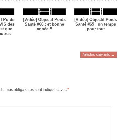
if Poids
[Vidéo] Objectif Poids
[Vidéo] Objectif Poids
AVIS des
Santé #66 : et bonne
Santé #65 : un temps
est que
année !!
pour tout
autres
Articles suivants →
champs obligatoires sont indiqués avec
*