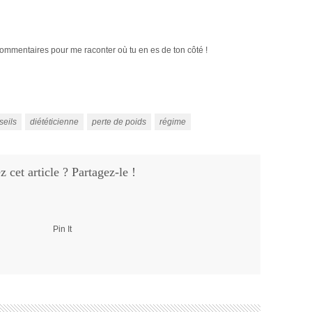
commentaires pour me raconter où tu en es de ton côté !
seils
diététicienne
perte de poids
régime
 cet article ? Partagez-le !
Pin It