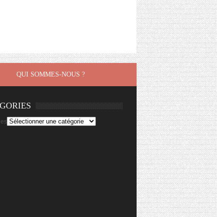
QUI SOMMES-NOUS ?
GORIES
ies