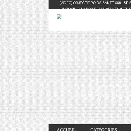
[VIDÉO] OBJECTIF POIDS SANTÉ #68 : SE
[UNBOXING] LA BOX BELLE AU NATUREL D
[VIDÉO] UNBOXING : LES MY LITTLE & BI
FEAT. AKILA
[VIDÉO] LA SÉLECTION DU MOIS #AVRIL20
[VIDÉO] QUITOQUE #10 : MEAL PREP & CO
[VIDÉO] UNBOXING : LES MY LITTLE & BI
2024 FEAT. AKILA
[VIDÉO] OBJECTIF POIDS SANTÉ #67 : L’A
VIE DES AUTRES
[VIDÉO] UNBOXING : LES MY LITTLE & BI
FÉVRIER ET MARS 2024 FEAT. AKILA
[VIDÉO] LA SÉLECTION DU MOIS #JANVIE
[VIDÉO] HELLOFRESH #34 : IDÉES RECET
ACCUEIL
CATÉGORIES