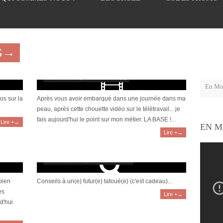
G→
ticienne
[Vidéo] FAQ : le métier de traducteur (études,
expériences, conseils…)
août 25, 2019 | 0 Commentaire(s)
os sur la
Après vous avoir embarqué dans une journée dans ma
peau, après cette chouette vidéo sur le télétravail... je
fais aujourd'hui le point sur mon métier. LA BASE !...
Lire +→
EN M
Lire +→
Conseils à un(e) futur(e) tatoué(e)
octobre 9, 2012 | 13 Commentaires
 bien
Conseils à un(e) futur(e) tatoué(e) (c'est cadeau)...
es
Lire +→
rd'hui