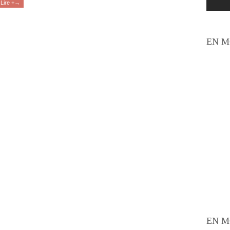
Lire +→
EN M
EN M