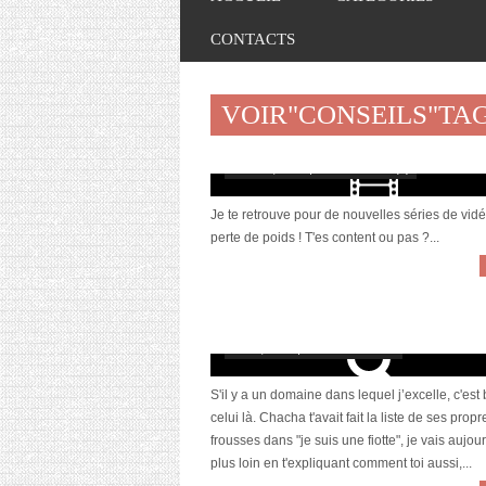
CONTACTS
VOIR"CONSEILS"TA
[Vidéo] Perte de poids : ce que la diété
m’a appris
mars 18, 2020 | 0 Commentaire(s)
Je te retrouve pour de nouvelles séries de vidé
perte de poids ! T'es content ou pas ?...
S’auto-faire-flipper au quotidien
avril 7, 2014 | 10 Commentaires
S'il y a un domaine dans lequel j’excelle, c'est
celui là. Chacha t'avait fait la liste de ses propr
frousses dans "je suis une fiotte", je vais aujou
plus loin en t'expliquant comment toi aussi,...