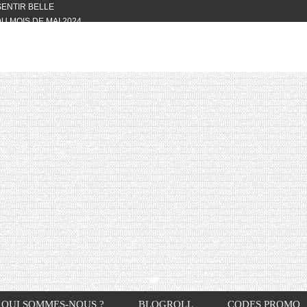
 SENTIR BELLE
U MOIS DE MAI 2024
OTYFULL BOX DU MOIS DE MAI 2024
24
NVIVIALITÉ
OTYFULL BOX DU MOIS D’AVRIL
VIS DES AUTRES, CE N’EST QUE LA
OTYFULL BOX DES MOIS DE
R2024
TES RISOTTO
QUI SOMMES-NOUS ?
BLOGROLL
CODES PROMO