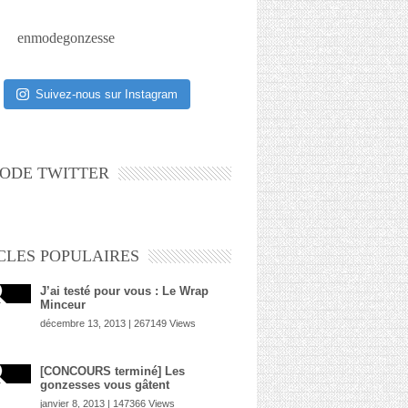
enmodegonzesse
Suivez-nous sur Instagram
ODE TWITTER
CLES POPULAIRES
J’ai testé pour vous : Le Wrap
Minceur
décembre 13, 2013 | 267149 Views
[CONCOURS terminé] Les
gonzesses vous gâtent
janvier 8, 2013 | 147366 Views