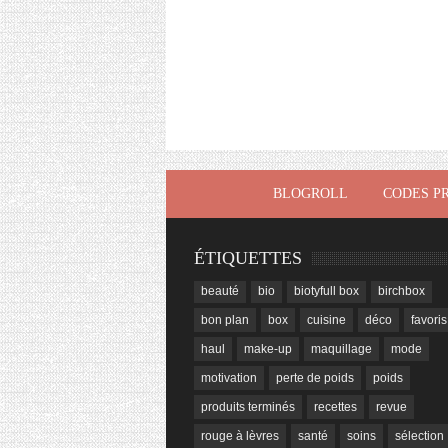
BLOGROLL
CODES P
ÉTIQUETTES
beauté
bio
biotyfull box
birchbox
bon plan
box
cuisine
déco
favoris
haul
make-up
maquillage
mode
motivation
perte de poids
poids
produits terminés
recettes
revue
rouge à lèvres
santé
soins
sélection