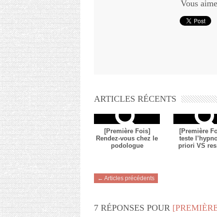
Vous aimez
ARTICLES RÉCENTS
[Première Fois]
[Première Fo
Rendez-vous chez le
teste l’hypno
podologue
priori VS res
← Articles précédents
7 RÉPONSES POUR
[PREMIÈRE