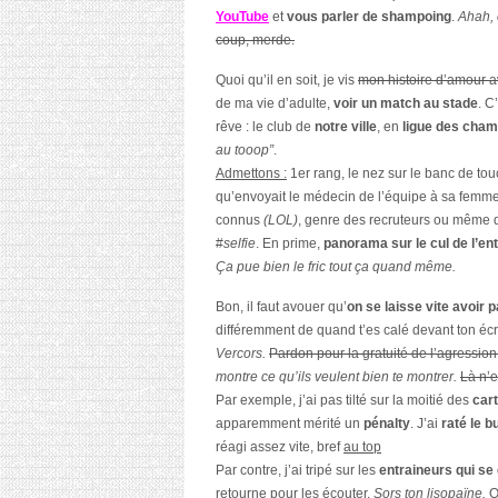
YouTube
et
vous parler de shampoing
.
Ahah, 
coup, merde.
Quoi qu’il en soit, je vis
mon histoire d’amour 
de ma vie d’adulte,
voir un match au stade
. C
rêve : le club de
notre ville
, en
ligue des cha
au tooop”
.
Admettons :
1er rang, le nez sur le banc de tou
qu’envoyait le médecin de l’équipe à sa femm
connus
(LOL)
, genre des recruteurs ou même 
#
selfie
. En prime,
panorama sur le cul de l’en
Ça pue bien le fric tout ça quand même.
Bon, il faut avouer qu’
on se laisse vite avoir p
différemment de quand t’es calé devant ton éc
Vercors.
Pardon pour la gratuité de l’agression
montre ce qu’ils veulent bien te montrer.
Là n’e
Par exemple, j’ai pas tilté sur la moitié des
car
apparemment mérité un
pénalty
. J’ai
raté le b
réagi assez vite, bref
au top
Par contre, j’ai tripé sur les
entraineurs qui se
retourne pour les écouter.
Sors ton lisopaïne.
O