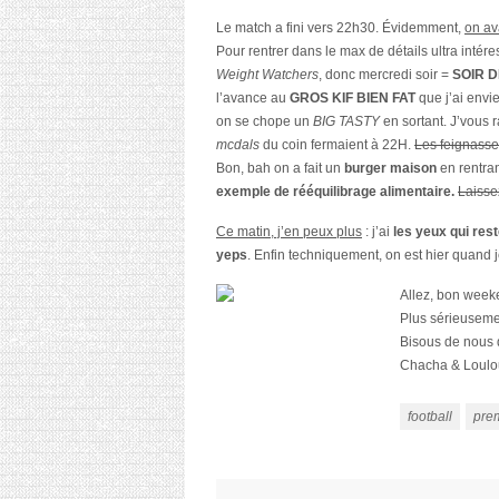
Le match a fini vers 22h30. Évidemment,
on av
Pour rentrer dans le max de détails ultra intére
Weight Watchers
, donc mercredi soir =
SOIR 
l’avance au
GROS KIF BIEN FAT
que j’ai envie
on se chope un
BIG TASTY
en sortant. J’vous 
mcdals
du coin fermaient à 22H.
Les feignasse
Bon, bah on a fait un
burger maison
en rentra
exemple de rééquilibrage alimentaire.
Laisse
Ce matin, j’en peux plus
: j’ai
les yeux qui rest
yeps
. Enfin techniquement, on est hier quand 
Allez, bon week
Plus sérieusemen
Bisous de nous 
Chacha & Loul
football
prem