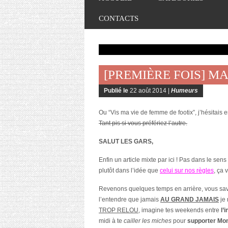
CONTACTS
[PREMIÈRE FOIS] M
Publié le
22 août 2014 |
Humeurs
Ou “Vis ma vie de femme de footix”, j’hésitais e
Tant pis si vous préfériez l’autre.
SALUT LES GARS,
Enfin un article mixte par ici ! Pas dans le se
plutôt dans l’idée que
celui sur nos règles
, ça 
Revenons quelques temps en arrière, vous savez
l’entendre que jamais
AU GRAND JAMAIS
je 
TROP RELOU
, imagine tes weekends entre
l’
midi à te
cailler les miches
pour
supporter Mo