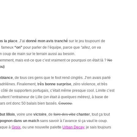
ans la place
. J’ai
donné mon avis tranché
sur le jeu toupourri de
 le fameux
“on”
pour parler de l’équipe, parce que
“allez, on va
 un coup de main sur le terrain aussi au besoin.
remment, mais est-ce que c’est vraiment ce pourquoi on était là ?
Ne
ou)
ambiance
, de tous ces gens que le foot rend cinglés. J’en avais parlé
madrilènes. Finalement, t
rès bonne surprise
, zéro violence, et très
 côté de supporters portugais, c’était même presque cool. Limite c’est
ultent l’entraineur de Lille (
on était à quelques mètres)
, à base de
ars ont donc 50 balais bien tassés.
Coucou.
but lillois
, voire une
victoire
, de
faire des vibz
chanter
, tout ça tout
n pognon dans un match
sans savoir à l’avance si ça vaut le coup.
raque à
Groix
, ou une nouvelle palette
Urban Decay
, je sais toujours