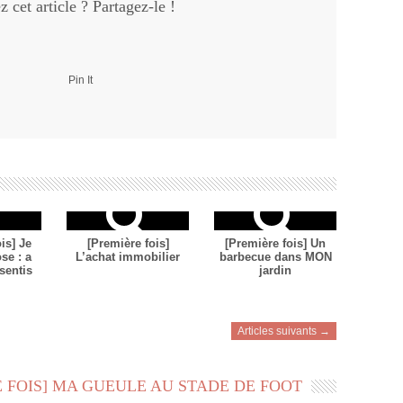
 cet article ? Partagez-le !
Pin It
is] Je
[Première fois]
[Première fois] Un
se : a
L’achat immobilier
barbecue dans MON
sentis
jardin
Articles suivants →
 FOIS] MA GUEULE AU STADE DE FOOT