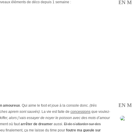
EN M
ouveaux éléments de déco depuis 1 semaine :
EN M
on amoureux
. Qui aime le foot et joue à la console donc.
(très
nches aprem sont sauvés)
. La vie est faite de
concessions
que voulez-
e kiffer, alors j’vais essayer de noyer le poisson avec des mots d’amour
oment où faut
arrêter de dreamer
aussi.
Et de s’attarder sur des
peu finalement, ça me laisse du time pour
foutre ma gueule sur