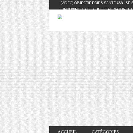
[VIDÉO] OBJECTIF POIDS SANTÉ #68 : SE
[UNBOXING] LA BOX BELLE AU NATUREL D
[VIDÉO] UNBOXING : LES MY LITTLE & BI
FEAT. AKILA
[VIDÉO] LA SÉLECTION DU MOIS #AVRIL20
[VIDÉO] QUITOQUE #10 : MEAL PREP & CO
[VIDÉO] UNBOXING : LES MY LITTLE & BI
2024 FEAT. AKILA
[VIDÉO] OBJECTIF POIDS SANTÉ #67 : L’A
VIE DES AUTRES
[VIDÉO] UNBOXING : LES MY LITTLE & BI
FÉVRIER ET MARS 2024 FEAT. AKILA
[VIDÉO] LA SÉLECTION DU MOIS #JANVIE
[VIDÉO] HELLOFRESH #34 : IDÉES RECET
ACCUEIL
CATÉGORIES