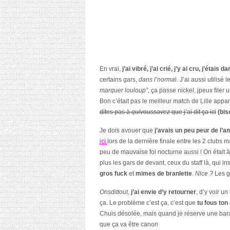
En vrai,
j’ai vibré, j’ai crié, j’y ai cru, j’étais d
certains gars,
dans l’norma
l. J’ai aussi utilisé
marquer louloup”
, ça passe nickel, jpeux filer
Bon c’était pas le meilleur match de Lille appa
dites pas à
quivoussavez
que j’ai dit ça ici
(bis
Je dois avouer que
j’avais un peu peur de l’
ici
lors de la dernière finale entre les 2 clubs 
peu de mauvaise foi nocturne aussi ! On était à
plus les gars de devant, ceux du staff là, qui ins
gros fuck
et
mimes de branlette
.
Nice ?
Les g
Onsdittout,
j’ai envie d’y retourner
, d’y voir un
ça. Le problème c’est ça, c’est que
tu fous to
Chuis désolée, mais quand je réserve une ba
que ça va être canon