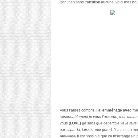
Bon, bah sans transition aucune, voici mes n
Vous l’aurez compris,
j’ai emménagé avec m
raisonnablement je vous l’accorde, mes dima
vous
(LOVE)
(je sens que cet article va le fair
par-ci par-là, laissez-moi gérer)
. Y’a ptet un m
broutilles.
Il est possible que ça m’arrange un 