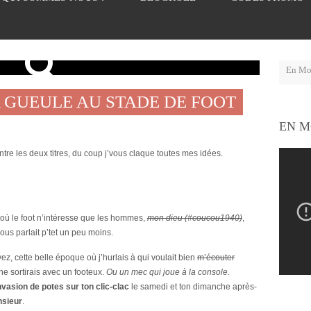
A GUEULE AU STADE DE FOOT
EN M
ntre les deux titres, du coup j’vous claque toutes mes idées.
ns où le foot n’intéresse que les hommes,
mon dieu (#coucou1940)
,
vous parlait p’tet un peu moins.
, cette belle époque où j’hurlais à qui voulait bien
m’écouter
ne sortirais avec un footeux.
Ou un mec qui joue à la console.
invasion de potes sur ton clic-clac
le samedi et ton dimanche après-
nsieur
.