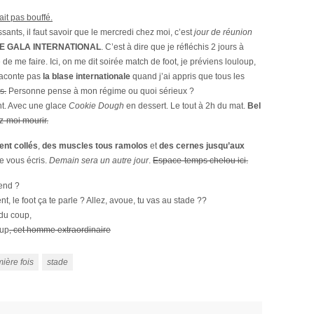
ait pas bouffé.
ssants, il faut savoir que le mercredi chez moi, c’est
jour de réunion
DE GALA INTERNATIONAL
. C’est à dire que je réfléchis 2 jours à
 de me faire. Ici, on me dit soirée match de foot, je préviens louloup,
raconte pas
la blase internationale
quand j’ai appris que tous les
s.
Personne pense à mon régime ou quoi sérieux ?
nt. Avec une glace
Cookie Dough
en dessert. Le tout à 2h du mat.
Bel
z-moi mourir.
ent collés
,
des muscles tous ramolos
et
des cernes jusqu’aux
je vous écris.
Demain sera un autre jour
.
Espace-temps chelou ici.
end ?
t, le foot ça te parle ? Allez, avoue, tu vas au stade ??
du coup,
oup
, cet homme extraordinaire
ière fois
stade