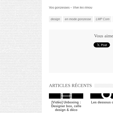
Vos gonzesses –
Vive les rimou
design
en mode gonzesse
LMP Com
Vous aimez
ARTICLES RÉCENTS
[Vidéo] Unboxing :
Les dessous 
Designer box, celle
design & déco