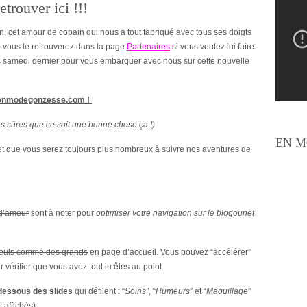
retrouver ici !!!
n, cet amour de copain qui nous a tout fabriqué avec tous ses doigts
 vous le retrouverez dans la page
Partenaires
si vous voulez lui faire
s samedi dernier pour vous embarquer avec nous sur cette nouvelle
.enmodegonzesse.com !
s sûres que ce soit une bonne chose ça !)
EN M
 et que vous serez toujours plus nombreux à suivre nos aventures de
d’amour
sont à noter pour
optimiser votre navigation sur le blogounet
euls comme des grands
en page d’accueil. Vous pouvez “accélérer”
ur vérifier que vous
avez tout lu
êtes au point.
 dessous des slides
qui défilent : “
Soins”
, “
Humeurs
” et “
Maquillage
”
 affichés)