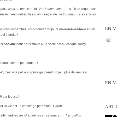
gonzesses en question
” et “
Vos interventions”
), il suffit de cliquer sur
ans le menu tout en bas si on y est)
et de lire touuuuuuus les articles
EN M
que vous recherchez, vous pouvez toujours
vous tirer une balle
entrer
aut à droite !
aux sociaux
pour nous suivre a un sacré
pet au casque
soucy.
e farfouiller un peu partout !
é”, c’est une petite surprise qui prend un peu plus de temps à
EN M
d)
par tout ça !
ARTI
r, la vie est un challenge perpétuel !
Graou
uellement les
îles Grenadines
en catamaran…
Tranquillou