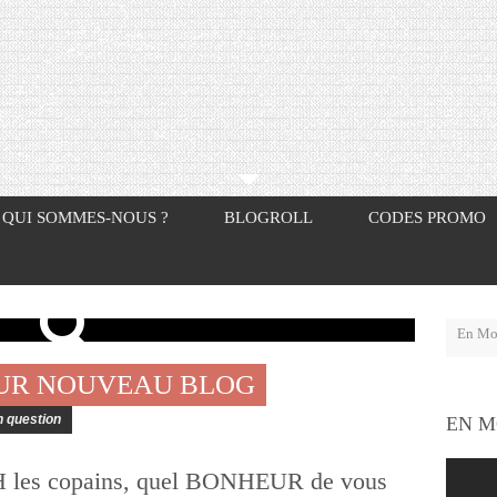
QUI SOMMES-NOUS ?
BLOGROLL
CODES PROMO
UR NOUVEAU BLOG
 question
EN M
 copains, quel BONHEUR de vous