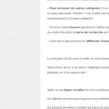
–
Pour retrouver les autres catégories
(“
Les 
le menu déroulant “
Articles +
“
(ou d’aller voir d
correspondant à chaque catégorie.
– Si vous n’avez
toujours
pas trouvé l’article 
vos mots clés dans la
barre de recherche
en h
– Celui qui n’aperçoit pas les
différents rése
Le principal est dit, pour le reste, on vous laiss
Vous verrez qu’il y a un menu “catalogue beaut
préparer, on s’en reparle vite !
Voilà, on est
hyper excitées
(le mot est faiblar
On attends vos avis pour toujours nous améliore
De grosses pensées à Amélie qui parcourt act