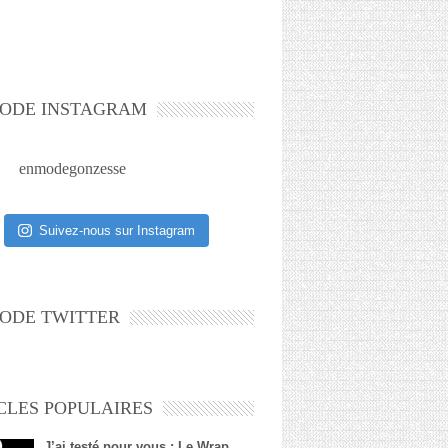
ODE INSTAGRAM
enmodegonzesse
Suivez-nous sur Instagram
ODE TWITTER
CLES POPULAIRES
J’ai testé pour vous : Le Wrap