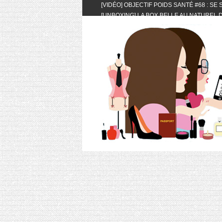
[VIDÉO] OBJECTIF POIDS SANTÉ #68 : SE
[UNBOXING] LA BOX BELLE AU NATUREL D
[VIDÉO] UNBOXING : LES MY LITTLE & BI
FEAT. AKILA
[VIDÉO] LA SÉLECTION DU MOIS #AVRIL20
[VIDÉO] QUITOQUE #10 : MEAL PREP & CO
[VIDÉO] UNBOXING : LES MY LITTLE & BI
2024 FEAT. AKILA
[VIDÉO] OBJECTIF POIDS SANTÉ #67 : L’A
VIE DES AUTRES
[VIDÉO] UNBOXING : LES MY LITTLE & BI
FÉVRIER ET MARS 2024 FEAT. AKILA
[VIDÉO] LA SÉLECTION DU MOIS #JANVIE
[VIDÉO] HELLOFRESH #34 : IDÉES RECET