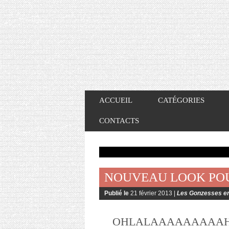
ACCUEIL
CATÉGORIES
CONTACTS
NOUVEAU LOOK PO
Publié le
21 février 2013 |
Les Gonzesses en
OHLALAAAAAAAAAH les