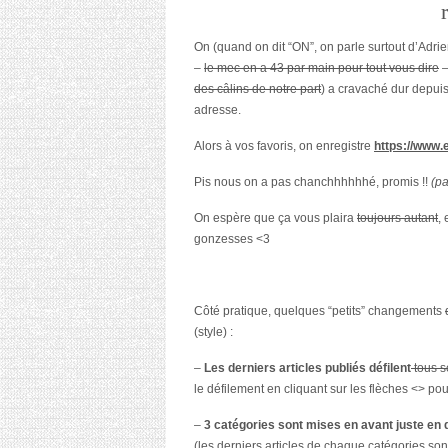
On (quand on dit “ON”, on parle surtout d’Adrie
–
le mec en a 43 par main pour tout vous dire
–
des câlins de notre part
) a cravaché dur depui
adresse.
Alors à vos favoris, on enregistre
https://www
Pis nous on a pas chanchhhhhhé, promis !!
(pa
On espère que ça vous plaira
toujours autant
,
gonzesses <3
Côté pratique, quelques “petits” changements
(style) :
–
Les derniers articles publiés
défilent
tous s
le défilement en cliquant sur les flèches <> po
–
3 catégories sont mises en avant juste en
(les derniers articles de chaque catégories sont