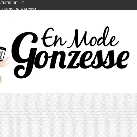
 SENTIR BELLE
U MOIS DE MAI 2024
OTYFULL BOX DU MOIS DE MAI 2024
24
NVIVIALITÉ
OTYFULL BOX DU MOIS D’AVRIL
VIS DES AUTRES, CE N’EST QUE LA
OTYFULL BOX DES MOIS DE
R2024
TES RISOTTO