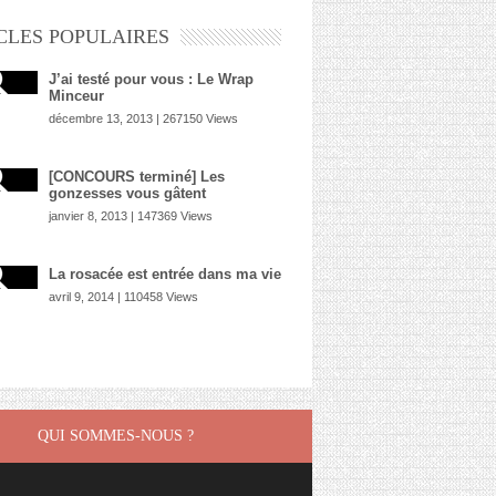
CLES POPULAIRES
J’ai testé pour vous : Le Wrap
Minceur
décembre 13, 2013 | 267150 Views
[CONCOURS terminé] Les
gonzesses vous gâtent
janvier 8, 2013 | 147369 Views
La rosacée est entrée dans ma vie
avril 9, 2014 | 110458 Views
QUI SOMMES-NOUS ?