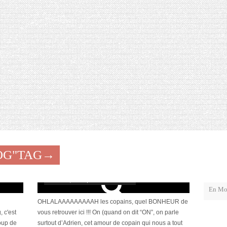
OG"TAG→
Nouveau Look pour nouveau blog
février 21, 2013 | 20 Commentaires
OHLALAAAAAAAAAH les copains, quel BONHEUR de
, c'est
vous retrouver ici !!! On (quand on dit “ON”, on parle
oup de
surtout d’Adrien, cet amour de copain qui nous a tout