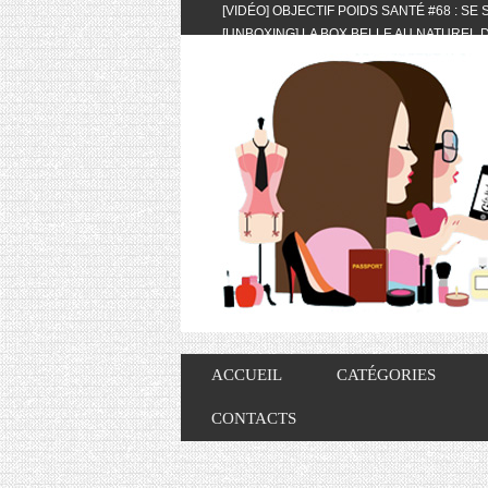
[VIDÉO] OBJECTIF POIDS SANTÉ #68 : SE
[UNBOXING] LA BOX BELLE AU NATUREL D
[VIDÉO] UNBOXING : LES MY LITTLE & BI
FEAT. AKILA
[VIDÉO] LA SÉLECTION DU MOIS #AVRIL20
[VIDÉO] QUITOQUE #10 : MEAL PREP & CO
[VIDÉO] UNBOXING : LES MY LITTLE & BI
2024 FEAT. AKILA
[VIDÉO] OBJECTIF POIDS SANTÉ #67 : L’A
VIE DES AUTRES
[VIDÉO] UNBOXING : LES MY LITTLE & BI
FÉVRIER ET MARS 2024 FEAT. AKILA
[VIDÉO] LA SÉLECTION DU MOIS #JANVIE
[VIDÉO] HELLOFRESH #34 : IDÉES RECET
ACCUEIL
CATÉGORIES
CONTACTS