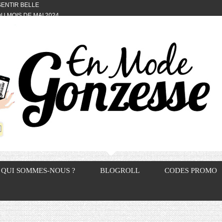
 SENTIR BELLE
U MOIS DE MAI 2024
OTYFULL BOX DU MOIS DE MAI 2024
24
NVIVIALITÉ
OTYFULL BOX DU MOIS D’AVRIL
VIS DES AUTRES, CE N’EST QUE LA
OTYFULL BOX DES MOIS DE
R2024
TES RISOTTO
QUI SOMMES-NOUS ?
BLOGROLL
CODES PROMO