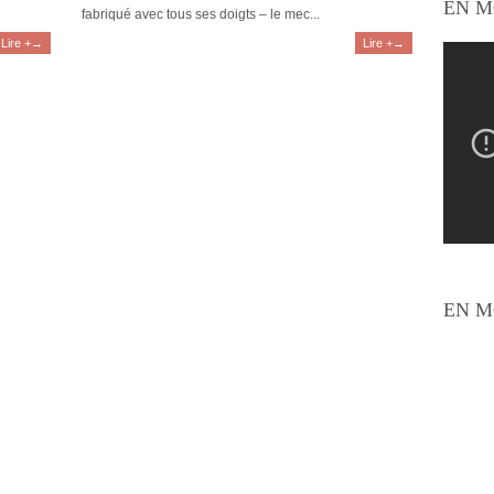
EN M
fabriqué avec tous ses doigts – le mec...
Lire +→
Lire +→
EN M