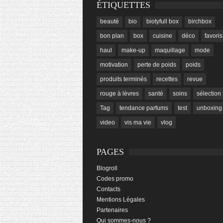
ÉTIQUETTES
beauté
bio
biotyfull box
birchbox
bon plan
box
cuisine
déco
favoris
haul
make-up
maquillage
mode
motivation
perte de poids
poids
produits terminés
recettes
revue
rouge à lèvres
santé
soins
sélection
Tag
tendance parfums
test
unboxing
video
vis ma vie
vlog
PAGES
Blogroll
Codes promo
Contacts
Mentions Légales
Partenaires
Qui sommes-nous ?