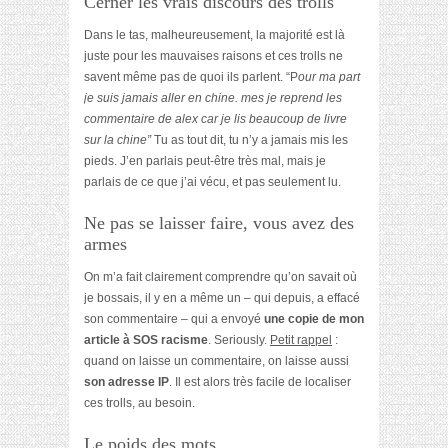
Cerner les vrais discours des trolls
Dans le tas, malheureusement, la majorité est là
juste pour les mauvaises raisons et ces trolls ne
savent même pas de quoi ils parlent. “P
our ma part
je suis jamais aller en chine. mes je reprend les
commentaire de alex car je lis beaucoup de livre
sur la chine”
Tu as tout dit, tu n’y a jamais mis les
pieds. J’en parlais peut-être très mal, mais je
parlais de ce que j’ai vécu, et pas seulement lu.
Ne pas se laisser faire, vous avez des
armes
On m’a fait clairement comprendre qu’on savait où
je bossais, il y en a même un – qui depuis, a effacé
son commentaire – qui a envoyé
une copie de mon
article à SOS racisme
. Seriously.
Petit rappel
:
quand on laisse un commentaire, on laisse aussi
son adresse IP
. Il est alors très facile de localiser
ces trolls, au besoin.
Le poids des mots