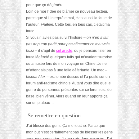
pour que ça dégénère.
Loin de moi l’idée de blâmer ce nouveau lecteur,
parce que si il interprète mal, c’est aussi la faute de
l’auteur.
Parfois
. Cette fois, en tous cas, c’était ma
faute.
Si vous n’aviez pas suivi l’histoire –
on n’en avait
pas trop trop parlé pour pas alimenter ce mauvais
buzz
– il s’agit de
cet article
, où je pensais lister en
toute légèreté quelques faits qui m’avaient surprise
ou amusée lors de mon voyage en Chine. Je ne
m’attendais pas à une telle déferlante. Un mec –
bisous Alex
– est tombé dessus et l’a posté sur un
forum anti-racisme chinois. Autant vous dire que le
genre de personnes présentes sur ce forum est, de
base, bien véner. Alors quand on leur apporte ça
sur un plateau…
Se remettre en question
J’ai blessé des gens. Ça me touche. Parce que
mon but n’est certainement pas de blesser les gens
avec mes conneries. Je me suis donc excusée. J’ai