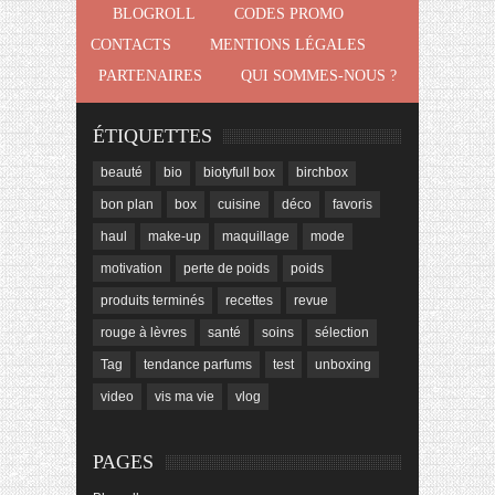
BLOGROLL
CODES PROMO
CONTACTS
MENTIONS LÉGALES
PARTENAIRES
QUI SOMMES-NOUS ?
ÉTIQUETTES
beauté
bio
biotyfull box
birchbox
bon plan
box
cuisine
déco
favoris
haul
make-up
maquillage
mode
motivation
perte de poids
poids
produits terminés
recettes
revue
rouge à lèvres
santé
soins
sélection
Tag
tendance parfums
test
unboxing
video
vis ma vie
vlog
PAGES