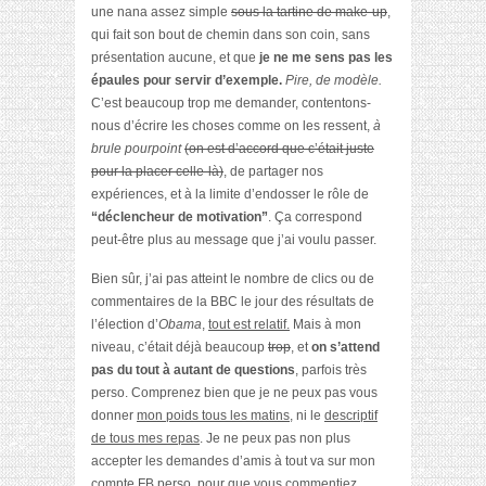
une nana assez simple
sous la tartine de make-up
,
qui fait son bout de chemin dans son coin, sans
présentation aucune, et que
je ne me sens pas les
épaules pour servir d’exemple.
Pire, de modèle.
C’est beaucoup trop me demander, contentons-
nous d’écrire les choses comme on les ressent,
à
brule pourpoint
(on est d’accord que c’était juste
pour la placer celle-là)
, de partager nos
expériences, et à la limite d’endosser le rôle de
“déclencheur de motivation”
. Ça correspond
peut-être plus au message que j’ai voulu passer.
Bien sûr, j’ai pas atteint le nombre de clics ou de
commentaires de la BBC le jour des résultats de
l’élection d’
Obama
,
tout est relatif.
Mais à mon
niveau, c’était déjà beaucoup
trop
, et
on s’attend
pas du tout à autant de questions
, parfois très
perso. Comprenez bien que je ne peux pas vous
donner
mon poids tous les matins
, ni le
descriptif
de tous mes repas
. Je ne peux pas non plus
accepter les demandes d’amis à tout va sur mon
compte FB perso, pour que vous commentiez