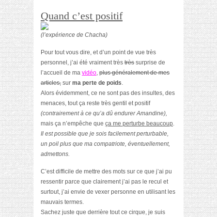
Quand c’est positif
(l’expérience de Chacha)
Pour tout vous dire, et d’un point de vue très
personnel, j’ai été vraiment très
très
surprise de
l’accueil de ma
vidéo
,
plus généralement de mes
articles,
sur
ma perte de poids
.
Alors évidemment, ce ne sont pas des insultes, des
menaces, tout ça reste très gentil et positif
(contrairement à ce qu’a dû endurer Amandine),
mais ça n’empêche que
ça me perturbe beaucoup
.
Il est possible que je sois facilement perturbable,
un poil plus que ma compatriote, éventuellement,
admettons.
C’est difficile de mettre des mots sur ce que j’ai pu
ressentir parce que clairement j’ai pas le recul et
surtout, j’ai envie de vexer personne en utilisant les
mauvais termes.
Sachez juste que derrière tout ce cirque, je suis