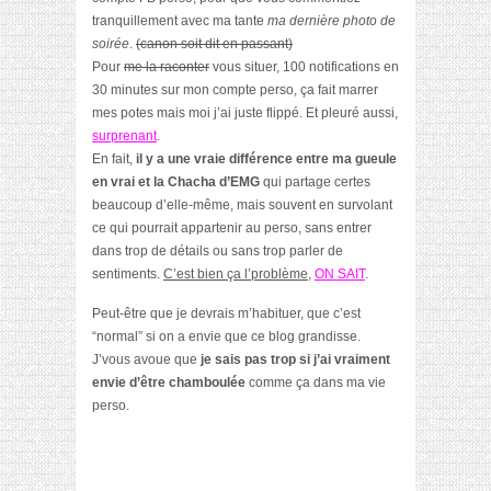
tranquillement avec ma tante
ma dernière photo de
soirée
.
(canon soit dit en passant)
Pour
me la raconter
vous situer, 100 notifications en
30 minutes sur mon compte perso, ça fait marrer
mes potes mais moi j’ai juste flippé. Et pleuré aussi,
surprenant
.
En fait,
il y a une vraie différence entre ma gueule
en vrai et la Chacha d’EMG
qui partage certes
beaucoup d’elle-même, mais souvent en survolant
ce qui pourrait appartenir au perso, sans entrer
dans trop de détails ou sans trop parler de
sentiments.
C’est bien ça l’problème
,
ON SAIT
.
Peut-être que je devrais m’habituer, que c’est
“normal” si on a envie que ce blog grandisse.
J’vous avoue que
je sais pas trop si j’ai vraiment
envie d’être chamboulée
comme ça dans ma vie
perso.