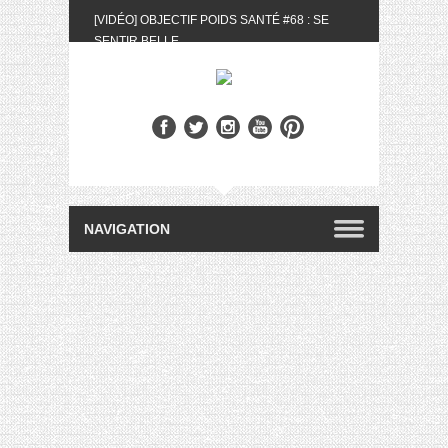
[VIDÉO] OBJECTIF POIDS SANTÉ #68 : SE
SENTIR BELLE
[UNBOXING] LA BOX BELLE AU NATUREL DU
MOIS DE MAI 2024
[VIDÉO] UNBOXING : LES MY LITTLE &
BIOTYFULL BOX DU MOIS DE MAI 2024 FEAT.
AKILA
[VIDÉO] LA SÉLECTION DU MOIS #AVRIL2024
[VIDÉO] QUITOQUE #10 : MEAL PREP &
CONVIVIALITÉ
[VIDÉO] UNBOXING : LES MY LITTLE &
BIOTYFULL BOX DU MOIS D’AVRIL 2024
FEAT. AKILA
[VIDÉO] OBJECTIF POIDS SANTÉ #67 : L’AVIS
DES AUTRES, CE N’EST QUE LA VIE DES
AUTRES
[VIDÉO] UNBOXING : LES MY LITTLE &
BIOTYFULL BOX DES MOIS DE FÉVRIER ET
MARS 2024 FEAT. AKILA
[VIDÉO] LA SÉLECTION DU MOIS
#JANVIER2024