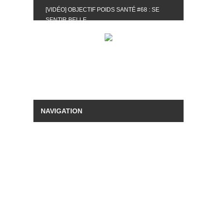
[VIDÉO] OBJECTIF POIDS SANTÉ #68 : SE
SENTIR BELLE
[UNBOXING] LA BOX BELLE AU NATUREL DU
MOIS DE MAI 2024
[VIDÉO] UNBOXING : LES MY LITTLE &
BIOTYFULL BOX DU MOIS DE MAI 2024 FEAT.
AKILA
[VIDÉO] LA SÉLECTION DU MOIS #AVRIL2024
[VIDÉO] QUITOQUE #10 : MEAL PREP &
CONVIVIALITÉ
[VIDÉO] UNBOXING : LES MY LITTLE &
BIOTYFULL BOX DU MOIS D’AVRIL 2024
FEAT. AKILA
[VIDÉO] OBJECTIF POIDS SANTÉ #67 : L’AVIS
DES AUTRES, CE N’EST QUE LA VIE DES
AUTRES
[VIDÉO] UNBOXING : LES MY LITTLE &
BIOTYFULL BOX DES MOIS DE FÉVRIER ET
MARS 2024 FEAT. AKILA
[VIDÉO] LA SÉLECTION DU MOIS
#JANVIER2024