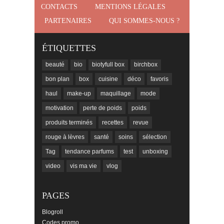
CONTACTS
MENTIONS LÉGALES
PARTENAIRES
QUI SOMMES-NOUS ?
ÉTIQUETTES
beauté
bio
biotyfull box
birchbox
bon plan
box
cuisine
déco
favoris
haul
make-up
maquillage
mode
motivation
perte de poids
poids
produits terminés
recettes
revue
rouge à lèvres
santé
soins
sélection
Tag
tendance parfums
test
unboxing
video
vis ma vie
vlog
PAGES
Blogroll
Codes promo