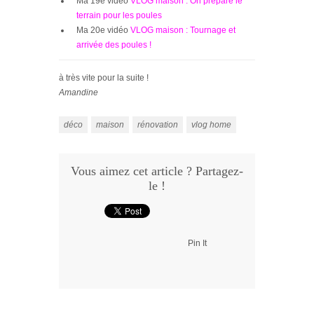
Ma 19e vidéo
VLOG maison : On prépare le
terrain pour les poules
Ma 20e vidéo
VLOG maison : Tournage et
arrivée des poules !
à très vite pour la suite !
Amandine
déco
maison
rénovation
vlog home
Vous aimez cet article ? Partagez-
le !
Pin It