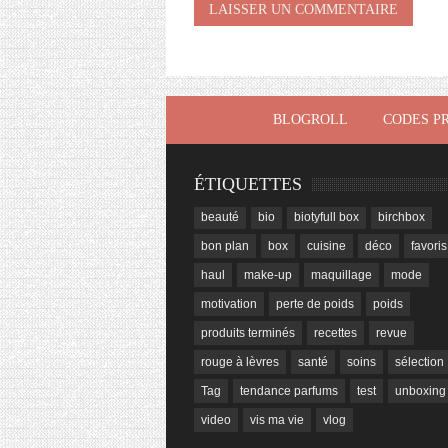
BLOGROLL
CODES P
ÉTIQUETTES
beauté
bio
biotyfull box
birchbox
bon plan
box
cuisine
déco
favoris
haul
make-up
maquillage
mode
motivation
perte de poids
poids
produits terminés
recettes
revue
rouge à lèvres
santé
soins
sélection
Tag
tendance parfums
test
unboxing
video
vis ma vie
vlog