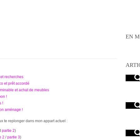
EN M
ARTI
et recherches
 et prêt accordé
rminable et achat de meubles
on !
 !
 on aménage !
peux te replonger dans mon appart actuel :
t
partie 2
)
e 2
/
partie 3
)