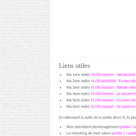
Liens utiles
Ma 1ere vidéo
VLOG maison : démarches 
Ma 2em vidéo
VLOG MAISON : Envies déco
Ma 3em vidéo
VLOG maison : Attente inte
Ma 4em vidéo
VLOG maison ; ça devient b
Ma 5em vidéo
VLOG maison : on a les clés
Ma 6em vidéo
VLOG maison : On peint et
En attendant la suite (et la partie déco !!), tu 
Mon précédent déménagement (
partie 1
e
Le relooking de mon salon (
partie 1
/
parti