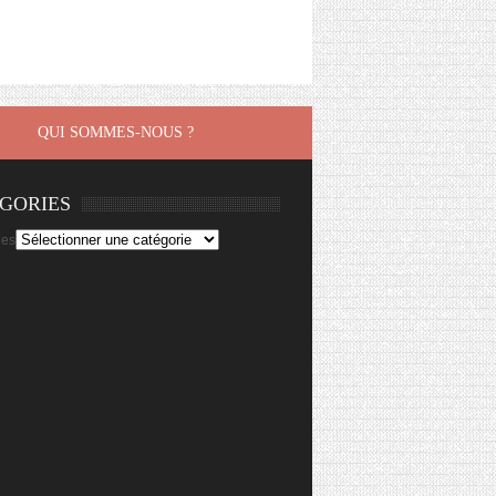
QUI SOMMES-NOUS ?
GORIES
ies