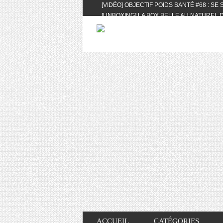
[VIDÉO] OBJECTIF POIDS SANTÉ #68 : SE
[UNBOXING] LA BOX BELLE AU NATUREL D
[VIDÉO] UNBOXING : LES MY LITTLE & BI
FEAT. AKILA
[VIDÉO] LA SÉLECTION DU MOIS #AVRIL20
[VIDÉO] QUITOQUE #10 : MEAL PREP & CO
[VIDÉO] UNBOXING : LES MY LITTLE & BI
2024 FEAT. AKILA
[VIDÉO] OBJECTIF POIDS SANTÉ #67 : L’A
VIE DES AUTRES
[VIDÉO] UNBOXING : LES MY LITTLE & BI
FÉVRIER ET MARS 2024 FEAT. AKILA
[VIDÉO] LA SÉLECTION DU MOIS #JANVIE
[VIDÉO] HELLOFRESH #34 : IDÉES RECET
ACCUEIL
CATÉGORIES