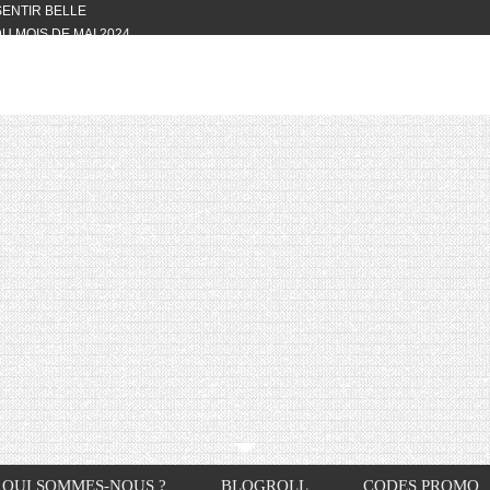
 SENTIR BELLE
U MOIS DE MAI 2024
OTYFULL BOX DU MOIS DE MAI 2024
24
NVIVIALITÉ
OTYFULL BOX DU MOIS D’AVRIL
VIS DES AUTRES, CE N’EST QUE LA
OTYFULL BOX DES MOIS DE
R2024
TES RISOTTO
QUI SOMMES-NOUS ?
BLOGROLL
CODES PROMO