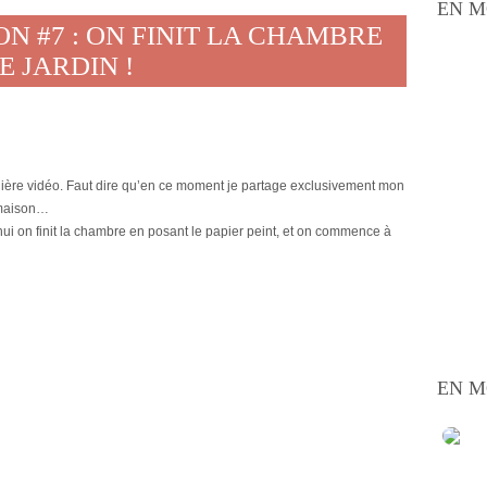
EN M
N #7 : ON FINIT LA CHAMBRE
 JARDIN !
rnière vidéo. Faut dire qu’en ce moment je partage exclusivement mon
a maison…
hui on finit la chambre en posant le papier peint, et on commence à
EN M