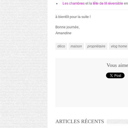
Les chambres
et la
tête de lit réversible
en
à bientôt pour la suite !
Bonne journée,
Amandine
déco
maison
propriétaire
vlog home
Vous aimez
ARTICLES RÉCENTS