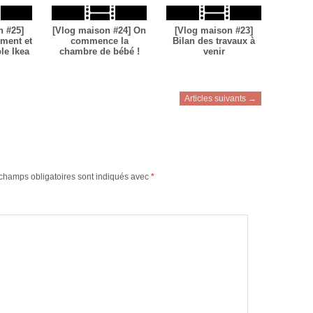
n #25]
[Vlog maison #24] On
[Vlog maison #23]
ement et
commence la
Bilan des travaux à
le Ikea
chambre de bébé !
venir
Articles suivants →
champs obligatoires sont indiqués avec
*