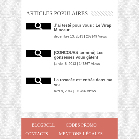
ARTICLES POPULAIRES
J’ai testé pour vous : Le Wrap
Minceur
décembre 13, 2013 | 267149 Views
[CONCOURS terminé] Les
gonzesses vous gâtent
janvier 8, 2013 | 147367 Views
La rosacée est entrée dans ma
vie
avril 9, 2014 | 110456 Views
BLOGROLL
CODES PROMO
CONTACTS
MENTIONS LÉGALES