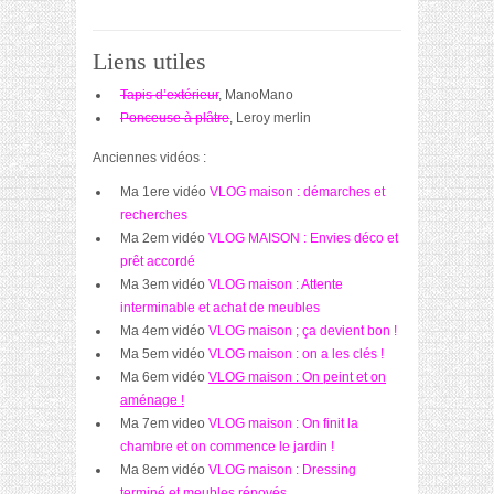
Liens utiles
Tapis d’extérieur
, ManoMano
Ponceuse à plâtre
, Leroy merlin
Anciennes vidéos :
Ma 1ere vidéo
VLOG maison : démarches et
recherches
Ma 2em vidéo
VLOG MAISON : Envies déco et
prêt accordé
Ma 3em vidéo
VLOG maison : Attente
interminable et achat de meubles
Ma 4em vidéo
VLOG maison ; ça devient bon !
Ma 5em vidéo
VLOG maison : on a les clés !
Ma 6em vidéo
VLOG maison : On peint et on
aménage !
Ma 7em video
VLOG maison : On finit la
chambre et on commence le jardin !
Ma 8em vidéo
VLOG maison : Dressing
terminé et meubles rénovés