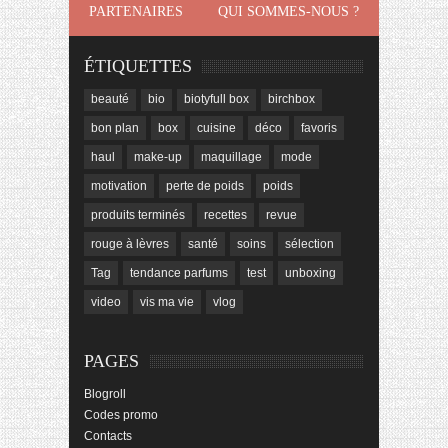
PARTENAIRES
QUI SOMMES-NOUS ?
ÉTIQUETTES
beauté
bio
biotyfull box
birchbox
bon plan
box
cuisine
déco
favoris
haul
make-up
maquillage
mode
motivation
perte de poids
poids
produits terminés
recettes
revue
rouge à lèvres
santé
soins
sélection
Tag
tendance parfums
test
unboxing
video
vis ma vie
vlog
PAGES
Blogroll
Codes promo
Contacts