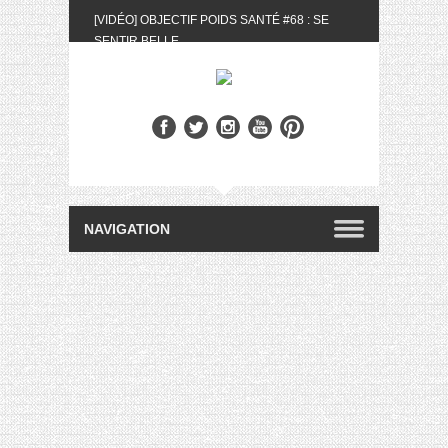
[VIDÉO] OBJECTIF POIDS SANTÉ #68 : SE
SENTIR BELLE
[UNBOXING] LA BOX BELLE AU NATUREL DU
MOIS DE MAI 2024
[VIDÉO] UNBOXING : LES MY LITTLE &
BIOTYFULL BOX DU MOIS DE MAI 2024 FEAT.
AKILA
[VIDÉO] LA SÉLECTION DU MOIS #AVRIL2024
[VIDÉO] QUITOQUE #10 : MEAL PREP &
CONVIVIALITÉ
[VIDÉO] UNBOXING : LES MY LITTLE &
BIOTYFULL BOX DU MOIS D’AVRIL 2024
FEAT. AKILA
[VIDÉO] OBJECTIF POIDS SANTÉ #67 : L’AVIS
DES AUTRES, CE N’EST QUE LA VIE DES
AUTRES
[VIDÉO] UNBOXING : LES MY LITTLE &
BIOTYFULL BOX DES MOIS DE FÉVRIER ET
MARS 2024 FEAT. AKILA
[VIDÉO] LA SÉLECTION DU MOIS
#JANVIER2024