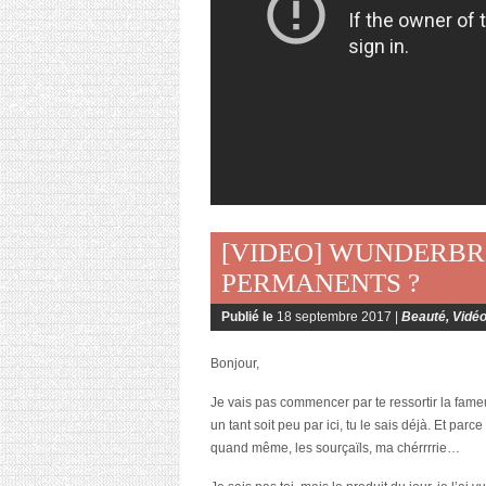
[VIDEO] WUNDERBR
PERMANENTS ?
Publié le
18 septembre 2017 |
Beauté
,
Vidé
Bonjour,
Je vais pas commencer par te ressortir la fame
un tant soit peu par ici, tu le sais déjà. Et parce
quand même, les sourçaïls, ma chérrrrie…