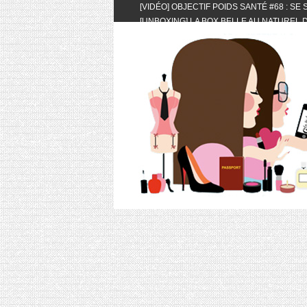
[VIDÉO] OBJECTIF POIDS SANTÉ #68 : SE
[UNBOXING] LA BOX BELLE AU NATUREL D
[VIDÉO] UNBOXING : LES MY LITTLE & BI
FEAT. AKILA
[VIDÉO] LA SÉLECTION DU MOIS #AVRIL20
[VIDÉO] QUITOQUE #10 : MEAL PREP & CO
[VIDÉO] UNBOXING : LES MY LITTLE & BI
2024 FEAT. AKILA
[VIDÉO] OBJECTIF POIDS SANTÉ #67 : L’A
VIE DES AUTRES
[VIDÉO] UNBOXING : LES MY LITTLE & BI
FÉVRIER ET MARS 2024 FEAT. AKILA
[VIDÉO] LA SÉLECTION DU MOIS #JANVIE
[VIDÉO] HELLOFRESH #34 : IDÉES RECET