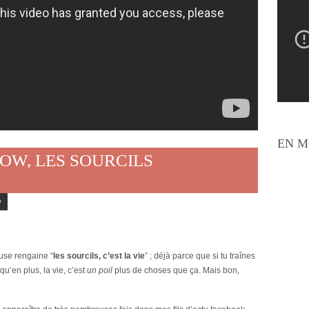
EN M
OW, LES SOURCILS
o
use rengaine “
les sourcils, c’est la vie
” ; déjà parce que si tu traînes
 qu’en plus, la vie, c’est
un poil
plus de choses que ça. Mais bon,