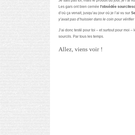
Je sais pas toi, mais le produit du jour, je l’a
Les gars ont bien cernée
l’obsédée sourciles
d’où ça venait, jusqu’au jour où je l’ai vu sur
S
y’avait pas d’huissier dans le coin pour vérifier 
J’ai donc testé pour toi – et surtout pour moi – 
sourcils. Par tous les temps.
Allez, viens voir !