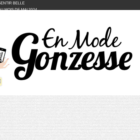
 SENTIR BELLE
U MOIS DE MAI 2024
OTYFULL BOX DU MOIS DE MAI 2024
24
NVIVIALITÉ
OTYFULL BOX DU MOIS D’AVRIL
VIS DES AUTRES, CE N’EST QUE LA
OTYFULL BOX DES MOIS DE
R2024
TES RISOTTO