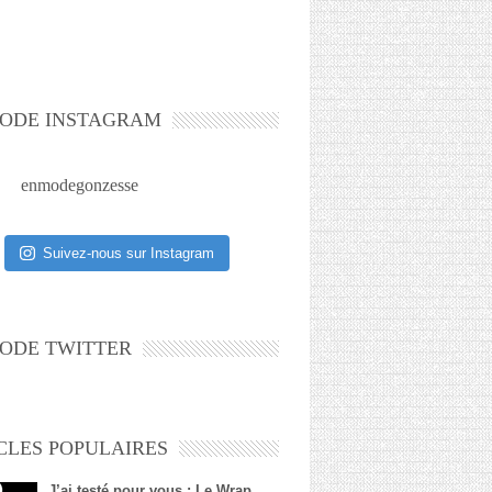
ODE INSTAGRAM
enmodegonzesse
Suivez-nous sur Instagram
ODE TWITTER
CLES POPULAIRES
J’ai testé pour vous : Le Wrap