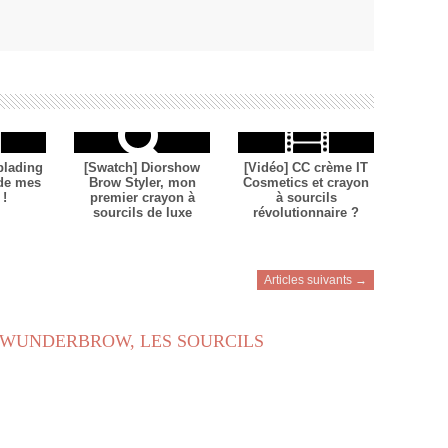
blading
[Swatch] Diorshow
[Vidéo] CC crème IT
 de mes
Brow Styler, mon
Cosmetics et crayon
 !
premier crayon à
à sourcils
sourcils de luxe
révolutionnaire ?
Articles suivants →
 WUNDERBROW, LES SOURCILS