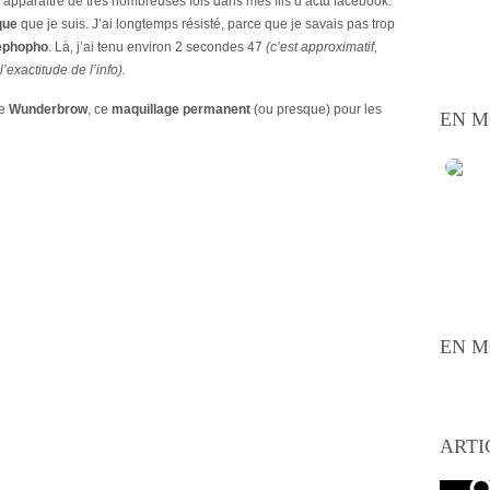
i vu apparaître de très nombreuses fois dans mes fils d’actu facebook.
que
que je suis. J’ai longtemps résisté, parce que je savais pas trop
ephopho
. Là, j’ai tenu environ 2 secondes 47
(c’est approximatif,
l’exactitude de l’info).
le
Wunderbrow
, ce
maquillage permanent
(ou presque) pour les
EN M
EN M
ARTI