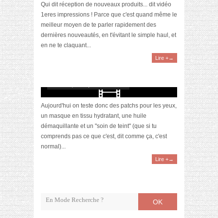
Qui dit réception de nouveaux produits... dit vidéo
1eres impressions ! Parce que c'est quand même le
meilleur moyen de te parler rapidement des
dernières nouveautés, en t'évitant le simple haul, et
en ne te claquant...
Lire +→
[Video] 1ères impressions (Nuxe, Garancia,
Garnier, Sephora)
octobre 6, 2016 | 1 Commentaire
Aujourd'hui on teste donc des patchs pour les yeux,
un masque en tissu hydratant, une huile
démaquillante et un "soin de teint" (que si tu
comprends pas ce que c'est, dit comme ça, c'est
normal)...
Lire +→
OK