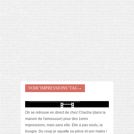
[VIDÉO] HELLOFRESH #34 : IDÉES
RECETTES RISOTTO
[Vidéo] 1eres impressions : NYX, Clinique, LC
VOIR"IMPRESSIONS"TAG→
Bio, Diadermine
mars 8, 2018 | 0 Commentaire(s)
On se retrouve en direct de chez Chacha (dans la
maison de l'amouuuur) pour des 1eres
impressions, mais sans elle. Elle a pas voulu, la
bougre. Du coup je squatte sa pièce et son matos !