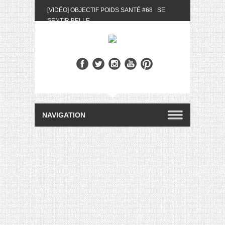
[VIDÉO] OBJECTIF POIDS SANTÉ #68 : SE
SENTIR BELLE
[UNBOXING] LA BOX BELLE AU NATUREL DU
MOIS DE MAI 2024
[VIDÉO] UNBOXING : LES MY LITTLE &
BIOTYFULL BOX DU MOIS DE MAI 2024 FEAT.
AKILA
[VIDÉO] LA SÉLECTION DU MOIS #AVRIL2024
[VIDÉO] QUITOQUE #10 : MEAL PREP &
CONVIVIALITÉ
[VIDÉO] UNBOXING : LES MY LITTLE &
BIOTYFULL BOX DU MOIS D’AVRIL 2024
FEAT. AKILA
[VIDÉO] OBJECTIF POIDS SANTÉ #67 : L’AVIS
DES AUTRES, CE N’EST QUE LA VIE DES
AUTRES
[VIDÉO] UNBOXING : LES MY LITTLE &
BIOTYFULL BOX DES MOIS DE FÉVRIER ET
MARS 2024 FEAT. AKILA
[VIDÉO] LA SÉLECTION DU MOIS
#JANVIER2024