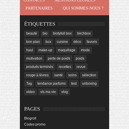
CONTACTS
MENTIONS LÉGALES
PARTENAIRES
QUI SOMMES-NOUS ?
ÉTIQUETTES
beauté
bio
biotyfull box
birchbox
bon plan
box
cuisine
déco
favoris
haul
make-up
maquillage
mode
motivation
perte de poids
poids
produits terminés
recettes
revue
rouge à lèvres
santé
soins
sélection
Tag
tendance parfums
test
unboxing
video
vis ma vie
vlog
PAGES
Blogroll
Codes promo