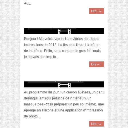
Au...
Lire +→
[Vidéo] 1eres impressions / Buzz: Tattoo brow
et stamp liner
janvier 14, 2018 | 1 Commentaire
Bonjour ! Me voici avec la 1ere vidéos des 1eres
impressions de 2018. La first des firsts. La crème
de la crème. Enfin, sans compter le gros fail, mais
je ne vais pas trop te...
Lire +→
[Vidéo] 1eres impressions : masque peel-off,
éponge en silicone, …
décembre 8, 2017 | 0 Commentaire(s)
Au programme du jour : un crayon à lèvres, un gant
démaquillant (qui peluche de l'intérieur), un
masque peel-off (à préparer un peu soi même), une
éponge en silicone et une application d'impression
de photo....
Lire +→
[Video] Wunderbrow, les sourcils permanents