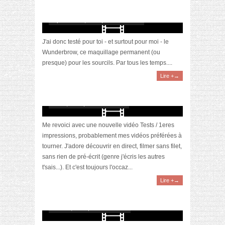
?
septembre 18, 2017 | 1 Commentaire
J'ai donc testé pour toi - et surtout pour moi - le
Wunderbrow, ce maquillage permanent (ou
presque) pour les sourcils. Par tous les temps....
Lire +→
[Vidéo] 1eres impressions : Garancia, Glov,
Cattier, Clinique, Sephora
mai 11, 2017 | 2 Commentaires
Me revoici avec une nouvelle vidéo Tests / 1eres
impressions, probablement mes vidéos préférées à
tourner. J'adore découvrir en direct, filmer sans filet,
sans rien de pré-écrit (genre j'écris les autres
t'sais...). Et c'est toujours l'occaz...
Lire +→
[Video] 1eres impressions : Clinique, Kat Von
D, MAC, SLA
mars 16, 2017 | 1 Commentaire