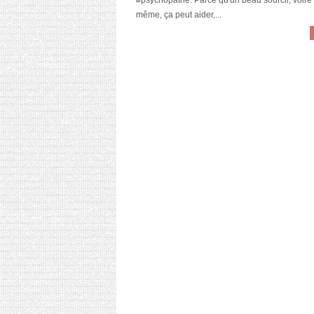
#psychopathe. Parce qu'un beau sourcil, voire
même, ça peut aider,...