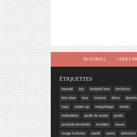
BLOGROLL
CODES P
ÉTIQUETTES
beauté
bio
biotyfull box
birchbox
bon plan
box
cuisine
déco
favoris
haul
make-up
maquillage
mode
motivation
perte de poids
poids
produits terminés
recettes
revue
rouge à lèvres
santé
soins
sélection