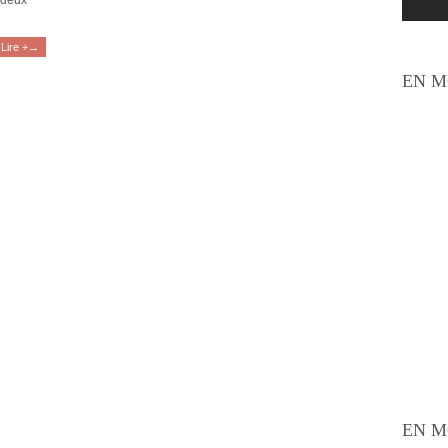
 deux
Lire +→
EN M
EN M