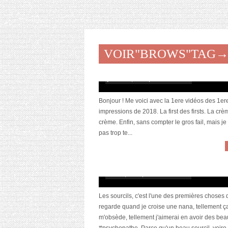
VOIR"BROWS"TAG
[Vidéo] 1eres impressions / Buzz: Tattoo
stamp liner
janvier 14, 2018 | 1 Commentaire
Bonjour ! Me voici avec la 1ere vidéos des 1er
impressions de 2018. La first des firsts. La crè
crème. Enfin, sans compter le gros fail, mais je
pas trop te...
Le sourcil, cet indispensable
mars 6, 2015 | 25 Commentaires
Les sourcils, c'est l'une des premières choses 
regarde quand je croise une nana, tellement ç
m'obsède, tellement j'aimerai en avoir des bea