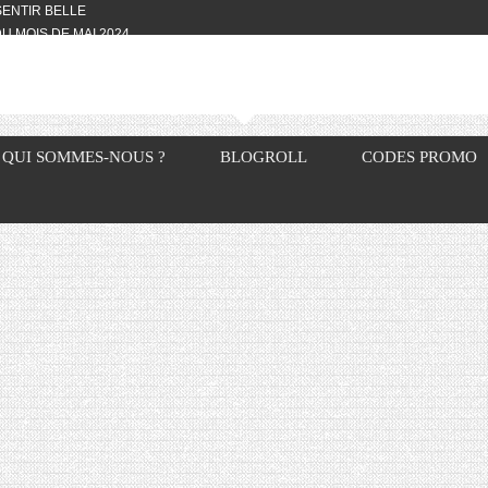
 SENTIR BELLE
U MOIS DE MAI 2024
OTYFULL BOX DU MOIS DE MAI 2024
24
NVIVIALITÉ
OTYFULL BOX DU MOIS D’AVRIL
QUI SOMMES-NOUS ?
BLOGROLL
CODES PROMO
VIS DES AUTRES, CE N’EST QUE LA
OTYFULL BOX DES MOIS DE
R2024
TES RISOTTO