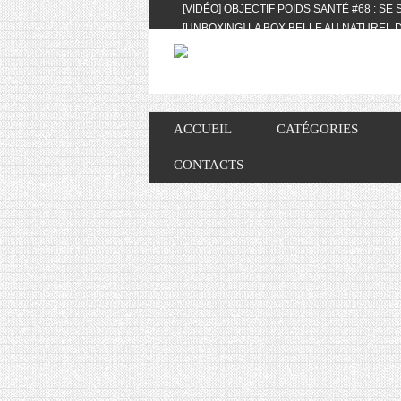
[VIDÉO] OBJECTIF POIDS SANTÉ #68 : SE
[UNBOXING] LA BOX BELLE AU NATUREL D
[VIDÉO] UNBOXING : LES MY LITTLE & BI
FEAT. AKILA
[VIDÉO] LA SÉLECTION DU MOIS #AVRIL20
[VIDÉO] QUITOQUE #10 : MEAL PREP & CO
[VIDÉO] UNBOXING : LES MY LITTLE & BI
ACCUEIL
CATÉGORIES
2024 FEAT. AKILA
[VIDÉO] OBJECTIF POIDS SANTÉ #67 : L’A
CONTACTS
VIE DES AUTRES
[VIDÉO] UNBOXING : LES MY LITTLE & BI
FÉVRIER ET MARS 2024 FEAT. AKILA
[VIDÉO] LA SÉLECTION DU MOIS #JANVIE
[VIDÉO] HELLOFRESH #34 : IDÉES RECET