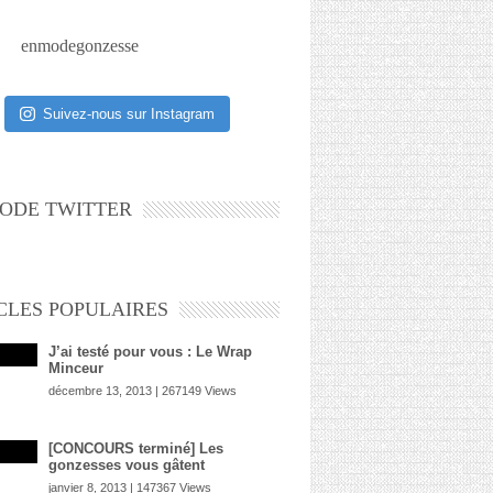
enmodegonzesse
Suivez-nous sur Instagram
ODE TWITTER
CLES POPULAIRES
J’ai testé pour vous : Le Wrap
Minceur
décembre 13, 2013 | 267149 Views
[CONCOURS terminé] Les
gonzesses vous gâtent
janvier 8, 2013 | 147367 Views