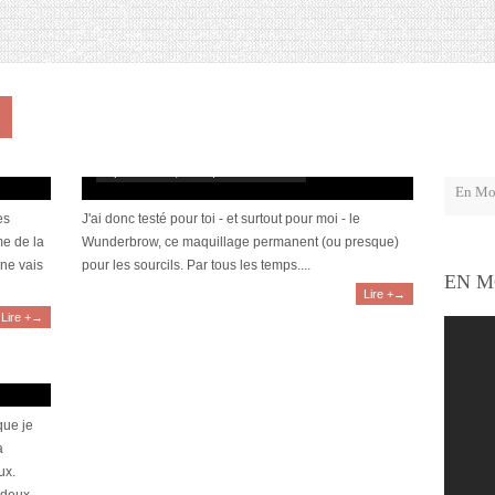
→
 brow et
[Video] Wunderbrow, les sourcils permanents ?
septembre 18, 2017 | 1 Commentaire
es
J'ai donc testé pour toi - et surtout pour moi - le
me de la
Wunderbrow, ce maquillage permanent (ou presque)
 ne vais
pour les sourcils. Par tous les temps....
EN M
Lire +→
Lire +→
que je
a
ux.