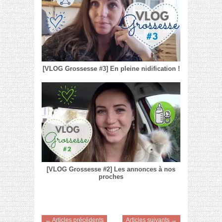
[VLOG Grossesse #3] En pleine nidification !
[VLOG Grossesse #2] Les annonces à nos
proches
← Articles précédents
Articles suivants →