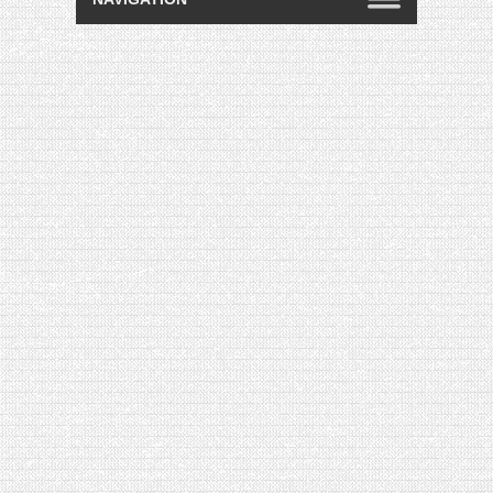
[VIDÉO] HELLOFRESH #34 : IDÉES
RECETTES RISOTTO