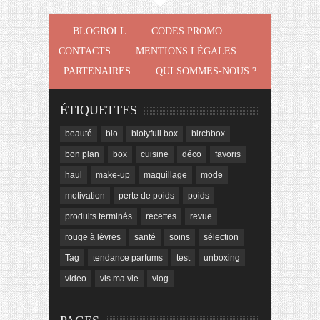
BLOGROLL
CODES PROMO
CONTACTS
MENTIONS LÉGALES
PARTENAIRES
QUI SOMMES-NOUS ?
ÉTIQUETTES
beauté
bio
biotyfull box
birchbox
bon plan
box
cuisine
déco
favoris
haul
make-up
maquillage
mode
motivation
perte de poids
poids
produits terminés
recettes
revue
rouge à lèvres
santé
soins
sélection
Tag
tendance parfums
test
unboxing
video
vis ma vie
vlog