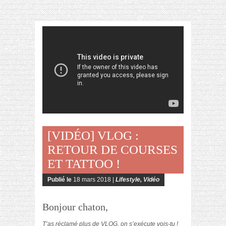
[VIDÉO] VLOG :
RETOUR DE COURSES
ET TATTOO !
Publié le
18 mars 2018 |
Lifestyle
,
Vidéo
Bonjour chaton,
T’as réclamé plus de VLOG, on s’exécute vois-tu !