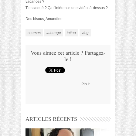
vacances ?
T’es tatoué ? Ça t’intéresse une vidéo là-dessus ?
Des bisous, Amandine
courses
tatouage
tattoo
vlog
Vous aimez cet article ? Partagez-
le !
Pin It
ARTICLES RÉCENTS