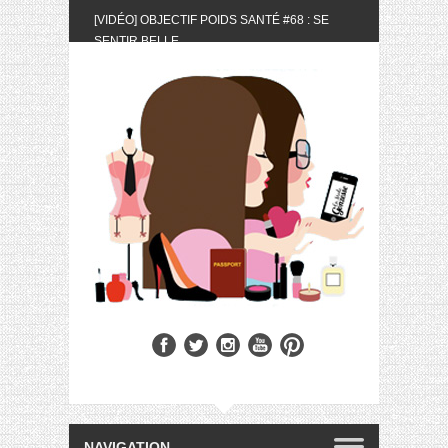
[VIDÉO] OBJECTIF POIDS SANTÉ #68 : SE
SENTIR BELLE
[UNBOXING] LA BOX BELLE AU NATUREL DU
MOIS DE MAI 2024
[VIDÉO] UNBOXING : LES MY LITTLE &
BIOTYFULL BOX DU MOIS DE MAI 2024 FEAT.
AKILA
[VIDÉO] LA SÉLECTION DU MOIS #AVRIL2024
[VIDÉO] QUITOQUE #10 : MEAL PREP &
CONVIVIALITÉ
[VIDÉO] UNBOXING : LES MY LITTLE &
BIOTYFULL BOX DU MOIS D’AVRIL 2024
FEAT. AKILA
[VIDÉO] OBJECTIF POIDS SANTÉ #67 : L’AVIS
DES AUTRES, CE N’EST QUE LA VIE DES
AUTRES
[VIDÉO] UNBOXING : LES MY LITTLE &
BIOTYFULL BOX DES MOIS DE FÉVRIER ET
MARS 2024 FEAT. AKILA
[VIDÉO] LA SÉLECTION DU MOIS
#JANVIER2024