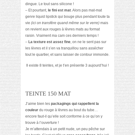
dingue. Le tout sans silicone !
– Et pourtant,
le fini est mat
. Alors pas mat-mat
genre liquid lipstick qui bouge plus pendant toute ta
vie
(ici on transfère quand même sur le verre)
mais
on revient aux rouges à lèvres mats au format
raisin. Vraiment ma cam ces derniers temps !
–
La texture est assez fine
, on ne le sent pas sur
les lèvres et il s’en va tranquillou sans assécher
tout le quartier, et sans laisser de contour immonde.
Il existe 8 teintes, et je t’en présente 3 aujourd’hui !
TEINTE 150 MAT
J’aime bien les
packagings qui rappellent la
couleur
du rouge à lèvres au bout du tube…
encore faut-il qu’elle soit conforme à ce qu’on y
trouve à l’ouverture !
Je m’attendais à un petit nude, un peu pêche sur