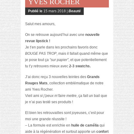
YVES ROCHER
Publié le
15 mars 2018 |
Beauté
Salut mes amours,
On se retrouve aujourd’hui avec une
nouvelle
revue lipstick !
Je t’en parle dans les prochains favoris donc
BOUGE PAS TROP
, mais il fallait quand même que
je pose tout ça
“sur papier”
, et que potentiellement
tu t’y retrouves mieux avec
2-3 swatchs.
J’ai donc reçu 3 nouvelles teintes des
Grands
Rouges Mats
, collection emblématique de notre
ami Yves Rocher.
Vieil ami
si j’peux m’faire mettre
, ça fait un bail que
je n’ai pas testé ses produits !
Et bien les retrouvailles sont joyeuses, c’est pour
moi une grande réussite !
– La formule est enrichie en
huile de camélia
qui
aide à la régénération et surtout apporte un
confort