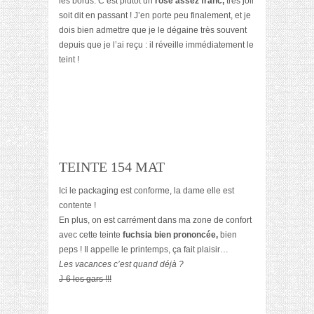
les bords. C’est plutôt un
rose assez franc,
très joli
soit dit en passant ! J’en porte peu finalement, et je
dois bien admettre que je le dégaine très souvent
depuis que je l’ai reçu : il réveille immédiatement le
teint !
TEINTE 154 MAT
Ici le packaging est conforme, la dame elle est
contente !
En plus, on est carrément dans ma zone de confort
avec cette teinte
fuchsia bien prononcée,
bien
peps ! Il appelle le printemps, ça fait plaisir…
Les vacances c’est quand déjà ?
J-6 les gars !!!