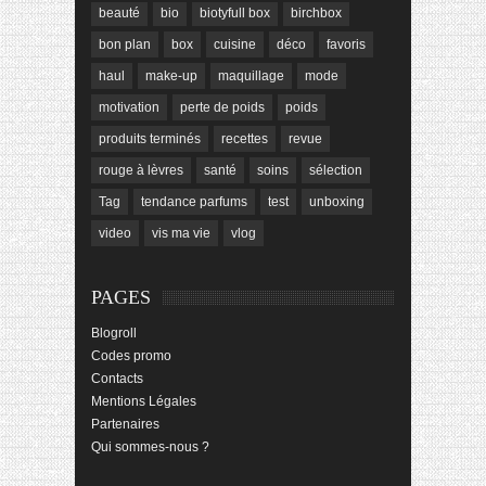
beauté
bio
biotyfull box
birchbox
bon plan
box
cuisine
déco
favoris
haul
make-up
maquillage
mode
motivation
perte de poids
poids
produits terminés
recettes
revue
rouge à lèvres
santé
soins
sélection
Tag
tendance parfums
test
unboxing
video
vis ma vie
vlog
PAGES
Blogroll
Codes promo
Contacts
Mentions Légales
Partenaires
Qui sommes-nous ?