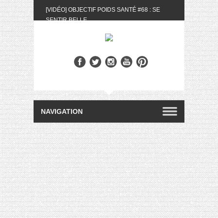
[VIDÉO] OBJECTIF POIDS SANTÉ #68 : SE
SENTIR BELLE
[UNBOXING] LA BOX BELLE AU NATUREL DU
MOIS DE MAI 2024
[VIDÉO] UNBOXING : LES MY LITTLE &
BIOTYFULL BOX DU MOIS DE MAI 2024 FEAT.
AKILA
[VIDÉO] LA SÉLECTION DU MOIS #AVRIL2024
[VIDÉO] QUITOQUE #10 : MEAL PREP &
CONVIVIALITÉ
[VIDÉO] UNBOXING : LES MY LITTLE &
BIOTYFULL BOX DU MOIS D’AVRIL 2024
FEAT. AKILA
[VIDÉO] OBJECTIF POIDS SANTÉ #67 : L’AVIS
DES AUTRES, CE N’EST QUE LA VIE DES
AUTRES
[VIDÉO] UNBOXING : LES MY LITTLE &
BIOTYFULL BOX DES MOIS DE FÉVRIER ET
MARS 2024 FEAT. AKILA
[VIDÉO] LA SÉLECTION DU MOIS
#JANVIER2024