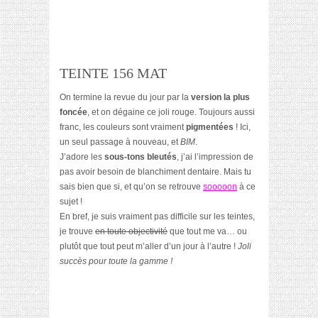
TEINTE 156 MAT
On termine la revue du jour par la
version la plus
foncée
, et on dégaine ce joli rouge. Toujours aussi
franc, les couleurs sont vraiment
pigmentées
! Ici,
un seul passage à nouveau, et
BIM
.
J’adore les
sous-tons bleutés
, j’ai l’impression de
pas avoir besoin de blanchiment dentaire. Mais tu
sais bien que si, et qu’on se retrouve
sooooon
à ce
sujet !
En bref, je suis vraiment pas difficile sur les teintes,
je trouve
en toute objectivité
que tout me va… ou
plutôt que tout peut m’aller d’un jour à l’autre !
Joli
succès pour toute la gamme !