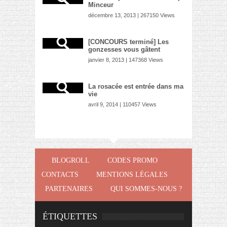
Minceur
décembre 13, 2013 | 267150 Views
[CONCOURS terminé] Les
gonzesses vous gâtent
janvier 8, 2013 | 147368 Views
La rosacée est entrée dans ma
vie
avril 9, 2014 | 110457 Views
BLOGROLL
CODES PROMO
CONTACTS
MENTIONS LÉGALES
PARTENAIRES
QUI SOMMES-NOUS ?
ÉTIQUETTES