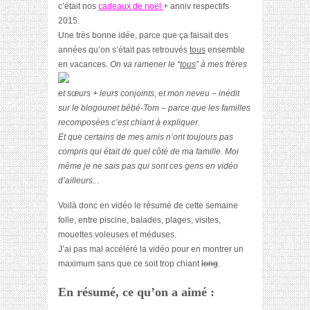
c’était nos
cadeaux de noël
+ anniv respectifs
2015.
Une très bonne idée, parce que ça faisait des
années qu’on s’était pas retrouvés
tous
ensemble
en vacances.
On va ramener le “
tous
” à mes frères
et sœurs + leurs conjoints, et mon neveu – inédit
sur le blogounet bébé-Tom – parce que les familles
recomposées c’est chiant à expliquer.
Et que certains de mes amis n’ont toujours pas
compris qui était de quel côté de ma famille. Moi
même je ne sais pas qui sont ces gens en vidéo
d’ailleurs..
.
Voilà donc en vidéo le résumé de cette semaine
folle, entre piscine, balades, plages, visites,
mouettes voleuses et méduses.
J’ai pas mal accéléré la vidéo pour en montrer un
maximum sans que ce soit trop chiant
long
.
En résumé, ce qu’on a aimé :