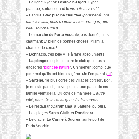
– La ligne Ryanair
Beauvais-Figari
. Hyper
pratique, surtout quand tu vis à Beauvais ^^
– La
villa avec piscine chauffée
(pour bébé Tom
dans les faits, mais ça nous a bien arrangés, que
l’eau soit chaude !)
– Le
marché de Porto Vecchio
, pas donné, mais
charmant; Et plein de bonnes choses. Miam la
charcuterie corse !
–
Bonifacio
, très jolie ville à faire absolument !
–
La plongée
, et plus encore le club qui nous a
encadrés “
plongée nature
“. Un moment compliqué
pour moi qu’ils ont bien su gérer. (Je t’en parlais
ici
)
–
Sartene
, “le plus corse des villages corses”. Bon,
je ne suis pas objective, puisqu’une partie de ma
famille vient de là. Du côté de ma mère.
L’autre
côté, donc. Je te l’ai dit que c’était le bordel
!
– Le restaurant
Caramama
, à Sartene toujours.
– Les plages
Santa Giulia et Rondinara
– Le glacier
La Canne à Sucres
, sur le port de
Porto Vecchio