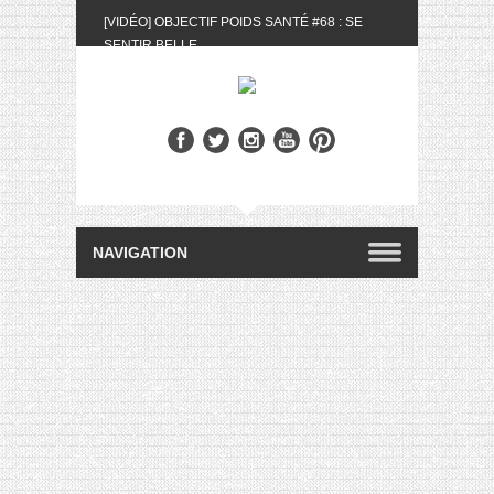
[VIDÉO] OBJECTIF POIDS SANTÉ #68 : SE
SENTIR BELLE
[UNBOXING] LA BOX BELLE AU NATUREL DU
MOIS DE MAI 2024
[VIDÉO] UNBOXING : LES MY LITTLE &
BIOTYFULL BOX DU MOIS DE MAI 2024 FEAT.
AKILA
[VIDÉO] LA SÉLECTION DU MOIS #AVRIL2024
[VIDÉO] QUITOQUE #10 : MEAL PREP &
CONVIVIALITÉ
[VIDÉO] UNBOXING : LES MY LITTLE &
BIOTYFULL BOX DU MOIS D’AVRIL 2024
FEAT. AKILA
[VIDÉO] OBJECTIF POIDS SANTÉ #67 : L’AVIS
DES AUTRES, CE N’EST QUE LA VIE DES
AUTRES
[VIDÉO] UNBOXING : LES MY LITTLE &
BIOTYFULL BOX DES MOIS DE FÉVRIER ET
MARS 2024 FEAT. AKILA
[VIDÉO] LA SÉLECTION DU MOIS
#JANVIER2024