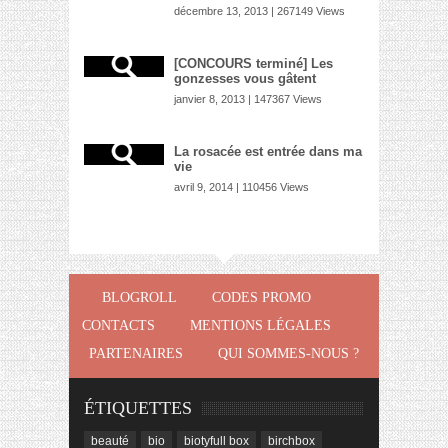
décembre 13, 2013 | 267149 Views
[CONCOURS terminé] Les
gonzesses vous gâtent
janvier 8, 2013 | 147367 Views
La rosacée est entrée dans ma
vie
avril 9, 2014 | 110456 Views
BLOGROLL
CODES PROMO
CONTACTS
MENTIONS LÉGALES
PARTENAIRES
QUI SOMMES-NOUS ?
ÉTIQUETTES
beauté
bio
biotyfull box
birchbox