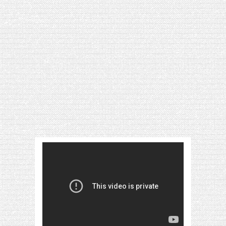
[VIDÉO] HELLOFRESH #34 : IDÉES
RECETTES RISOTTO