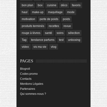
bon plan
box
cuisine
déco
favoris
haul
make-up
maquillage
mode
motivation
perte de poids
poids
produits terminés
recettes
revue
rouge à lèvres
santé
soins
sélection
Tag
tendance parfums
test
unboxing
video
vis ma vie
vlog
PAGES
Blogroll
Codes promo
Contacts
Mentions Légales
Partenaires
Qui sommes-nous ?