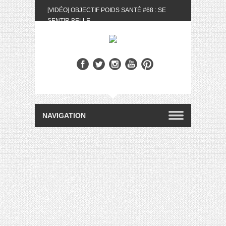
[VIDÉO] OBJECTIF POIDS SANTÉ #68 : SE
SENTIR BELLE
[UNBOXING] LA BOX BELLE AU NATUREL DU
MOIS DE MAI 2024
[VIDÉO] UNBOXING : LES MY LITTLE &
BIOTYFULL BOX DU MOIS DE MAI 2024 FEAT.
AKILA
[VIDÉO] LA SÉLECTION DU MOIS #AVRIL2024
[VIDÉO] QUITOQUE #10 : MEAL PREP &
CONVIVIALITÉ
[VIDÉO] UNBOXING : LES MY LITTLE &
BIOTYFULL BOX DU MOIS D’AVRIL 2024
FEAT. AKILA
[VIDÉO] OBJECTIF POIDS SANTÉ #67 : L’AVIS
DES AUTRES, CE N’EST QUE LA VIE DES
AUTRES
[VIDÉO] UNBOXING : LES MY LITTLE &
BIOTYFULL BOX DES MOIS DE FÉVRIER ET
MARS 2024 FEAT. AKILA
[VIDÉO] LA SÉLECTION DU MOIS
#JANVIER2024