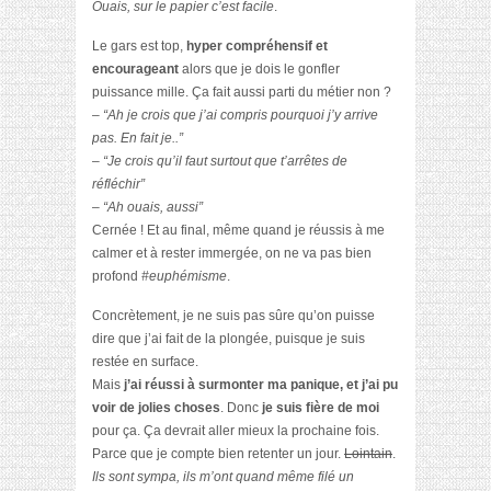
Ouais, sur le papier c’est facile
.
Le gars est top,
hyper compréhensif et
encourageant
alors que je dois le gonfler
puissance mille. Ça fait aussi parti du métier non ?
– “Ah je crois que j’ai compris pourquoi j’y arrive
pas. En fait je..”
– “Je crois qu’il faut surtout que t’arrêtes de
réfléchir”
– “Ah ouais, aussi”
Cernée !
Et au final, même quand je réussis à me
calmer et à rester immergée, on ne va pas bien
profond
#euphémisme
.
Concrètement, je ne suis pas sûre qu’on puisse
dire que j’ai fait de la plongée, puisque je suis
restée en surface.
Mais
j’ai réussi à surmonter ma panique, et j’ai pu
voir de jolies choses
. Donc
je suis fière de moi
pour ça. Ça devrait aller mieux la prochaine fois.
Parce que je compte bien retenter un jour.
Lointain
.
Ils sont sympa, ils m’ont quand même filé un