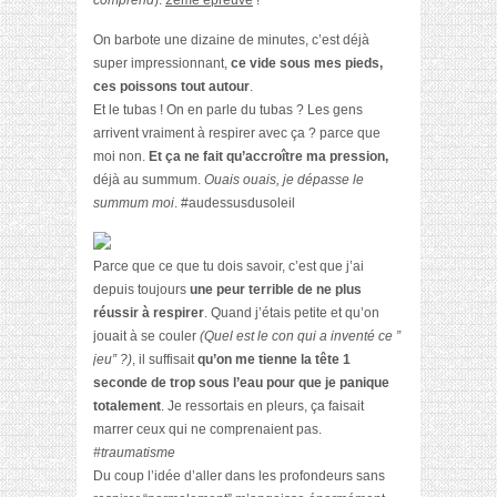
comprend
).
2eme épreuve
!
On barbote une dizaine de minutes, c’est déjà
super impressionnant,
ce vide sous mes pieds,
ces poissons tout autour
.
Et le tubas ! On en parle du tubas ? Les gens
arrivent vraiment à respirer avec ça ? parce que
moi non.
Et ça ne fait qu’accroître ma pression,
déjà au summum.
Ouais ouais, je dépasse le
summum moi
. #audessusdusoleil
Parce que ce que tu dois savoir, c’est que j’ai
depuis toujours
une peur terrible de ne plus
réussir à respirer
. Quand j’étais petite et qu’on
jouait à se couler
(Quel est le con qui a inventé ce ”
jeu” ?)
, il suffisait
qu’on me tienne la tête 1
seconde de trop sous l’eau pour que je panique
totalement
. Je ressortais en pleurs, ça faisait
marrer ceux qui ne comprenaient pas.
#traumatisme
Du coup l’idée d’aller dans les profondeurs sans