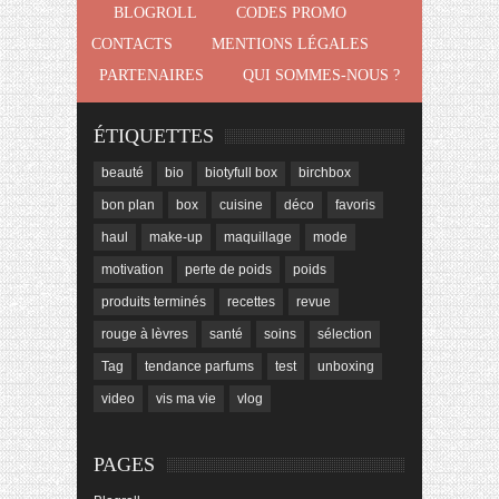
BLOGROLL
CODES PROMO
CONTACTS
MENTIONS LÉGALES
PARTENAIRES
QUI SOMMES-NOUS ?
ÉTIQUETTES
beauté
bio
biotyfull box
birchbox
bon plan
box
cuisine
déco
favoris
haul
make-up
maquillage
mode
motivation
perte de poids
poids
produits terminés
recettes
revue
rouge à lèvres
santé
soins
sélection
Tag
tendance parfums
test
unboxing
video
vis ma vie
vlog
PAGES