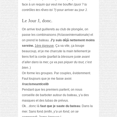
face à un requin qui veut me bouffer
(quoi ? tu
contrôles tes rêves toi ?)
pour arriver au jour J.
Le Jour J, donc.
On arrive tout guillerets au club de plongée, on
passe les combinaisons
(#classeinternationale)
et
on prend le bateau.
J’y suis déjà nettement moins
sereine.
1ère épreuve
. Ça va vite, ça bouge
beaucoup, et je me charcute la main tellement je
tiens fort la corde
(parfait la blessure juste avant
d’aller dans la mer, ça va pas piquer du tout, c’est
bien..
)
On forme les groupes. Par couples, évidemment.
Faut toujours que je me fasse avoir.
#racismeanticelib
Pendant que les premiers partent, on nous
conseille de barboter autour du bateau, y’a des
masques et des tubas de prévus.
Ok…donc là
faut que je saute du bateau
. Dans la
mer. Sans fond
(enfin, y’a un fond, on se