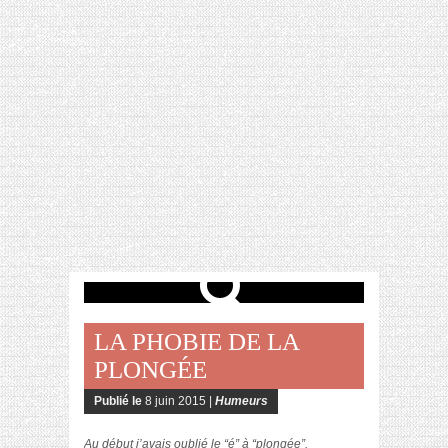
[VIDÉO] HELLOFRESH #34 : IDÉES
RECETTES RISOTTO
LA PHOBIE DE LA
PLONGÉE
Publié le
8 juin 2015 |
Humeurs
Au début j’avais oublié le “é” à “plongée”.