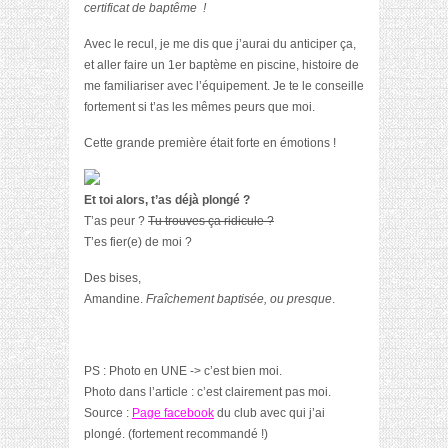
certificat de baptême !
Avec le recul, je me dis que j’aurai du anticiper ça,
et aller faire un 1er baptème en piscine, histoire de
me familiariser avec l’équipement. Je te le conseille
fortement si t’as les mêmes peurs que moi.
Cette grande première était forte en émotions !
Et toi alors, t’as déjà plongé ?
T’as peur ?
Tu trouves ça ridicule ?
T’es fier(e) de moi ?
Des bises,
Amandine.
Fraîchement baptisée, ou presque
.
PS : Photo en UNE -> c’est bien moi.
Photo dans l’article : c’est clairement pas moi.
Source :
Page facebook
du club avec qui j’ai
plongé. (fortement recommandé !)