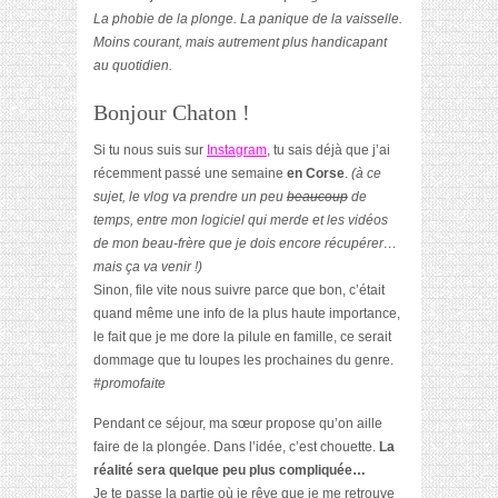
La phobie de la plonge. La panique de la vaisselle.
Moins courant, mais autrement plus handicapant
au quotidien.
Bonjour Chaton !
Si tu nous suis sur
Instagram
, tu sais déjà que j’ai
récemment passé une semaine
en Corse
.
(à ce
sujet, le vlog va prendre un peu
beaucoup
de
temps, entre mon logiciel qui merde et les vidéos
de mon beau-frère que je dois encore récupérer…
mais ça va venir !)
Sinon, file vite nous suivre parce que bon, c’était
quand même une info de la plus haute importance,
le fait que je me dore la pilule en famille, ce serait
dommage que tu loupes les prochaines du genre.
#promofaite
Pendant ce séjour, ma sœur propose qu’on aille
faire de la plongée. Dans l’idée, c’est chouette.
La
réalité sera quelque peu plus compliquée…
Je te passe la partie où je rêve que je me retrouve