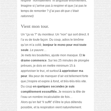
respirer “normalement” m’angoisse énormément.
Imagine si j’arrive pas à respirer et que j’ai pas le
temps de remonter ?
(j’ai pas dit que c’était
rationnel)
Vient mon tour.
Un “ça va ?” du moniteur. Un “non” qui sort direct. Il
l’a vu de toute façon. Du coup, adios le binôme
qu’on m’a collé,
bonjour le mono pour moi toute
seule
.
Le pauvre
…
Je mets les bouteilles, ajuste mon masque. Et
le
drame commence
. Sur les 25 minutes de plongée
prévues, je dois en mettre minimum 15 à
apprivoiser le truc, et surtout
à apprivoiser ma
peur
. Ma peur de manquer d’air est tellement forte
que j’inspire et expire à fond, et très-très-très vite.
Du coup
en quelques secondes je suis
complètement essoufflée.
Je ressors la tête de
l’eau un nombre incalculable de fois…
Alors qu’en fait “il suffit” d’être le plus détendu
possible, et la respiration vient naturellement.