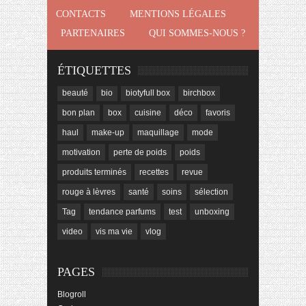
CONTACTS
MENTIONS LÉGALES
PARTENAIRES
QUI SOMMES-NOUS ?
ÉTIQUETTES
beauté
bio
biotyfull box
birchbox
bon plan
box
cuisine
déco
favoris
haul
make-up
maquillage
mode
motivation
perte de poids
poids
produits terminés
recettes
revue
rouge à lèvres
santé
soins
sélection
Tag
tendance parfums
test
unboxing
video
vis ma vie
vlog
PAGES
Blogroll