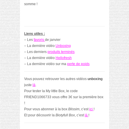
somme !
Liens utiles :
– Les
favoris
de janvier
– La dernière vidéo
Unboxing
– Les derniers
produits terminés
– La dernière vidéo
Hellofresh
– La dernière vidéo sur ma
perte de poids
Vous pouvez retrouver les autres vidéos
unboxing
juste
là
.
Pour tester la My little Box, le code
FRIEND1066733
vous offre 3€ sur la première box
!
Pour vous abonner à la box
Blissim
, c’est
ici
!
Et pour découvrir la
Biotyfull Box
, c’est
là
!