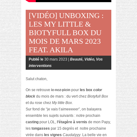
[VIDÉO] UNBOXING :
LES MY LITTLE &
BIOTYFULL BOX DU
MOIS DE MARS 2023
FEAT. AKILA
Publié le
30 mars 2023 |
Beauté
,
Vidéo
,
Vos
interventions
Salut chaton,
On se retrouve
le nez plein
pour
les box
color
block
du mois de mars : du vert chez
Biotyfull Box
et du rose chez
My little Box
.
Sur fond de “je vais t’aimeeeeer”, on balayera
ensemble les sujets suivants : notre prochain
casting
pour LOL,
l’étagère à vernis
de mon Papy,
les
tongasses
par 15 degrés et notre prochaine
virée dans
les vignes
Caudalyyy
. La belle vie en