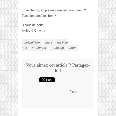
Et toi chaton, en pleine forme en ce moment ?
T’as bien aimé tes box ?
Bisous de nous,
Akilou & Chacha
biotyfull box
mars
my little
box
printemps
unboxing
video
Vous aimez cet article ? Partagez-
le !
Pin It