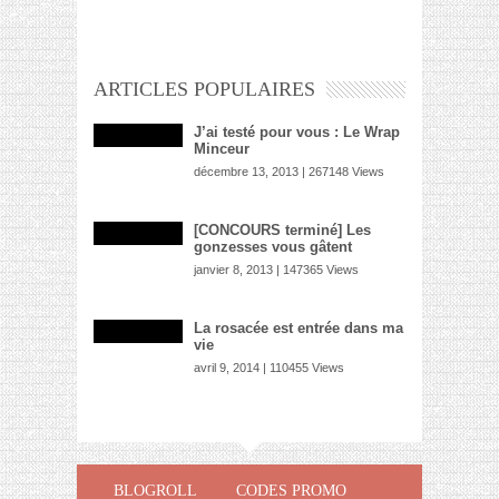
ARTICLES POPULAIRES
J’ai testé pour vous : Le Wrap
Minceur
décembre 13, 2013 | 267148 Views
[CONCOURS terminé] Les
gonzesses vous gâtent
janvier 8, 2013 | 147365 Views
La rosacée est entrée dans ma
vie
avril 9, 2014 | 110455 Views
BLOGROLL
CODES PROMO