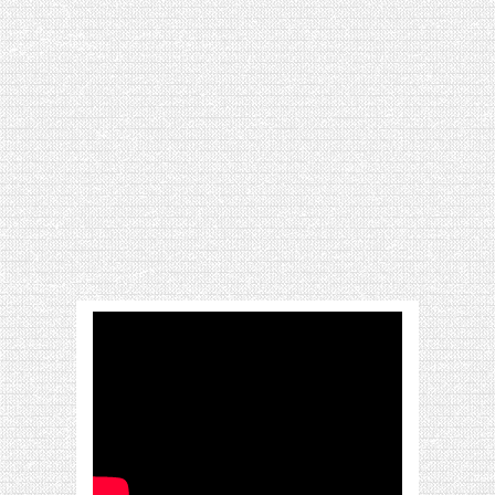
[VIDÉO] HELLOFRESH #34 : IDÉES
RECETTES RISOTTO