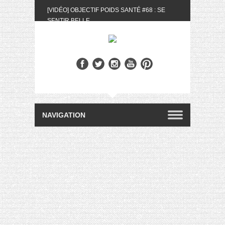
[VIDÉO] OBJECTIF POIDS SANTÉ #68 : SE
SENTIR BELLE
[UNBOXING] LA BOX BELLE AU NATUREL DU
MOIS DE MAI 2024
[VIDÉO] UNBOXING : LES MY LITTLE &
BIOTYFULL BOX DU MOIS DE MAI 2024 FEAT.
AKILA
[VIDÉO] LA SÉLECTION DU MOIS #AVRIL2024
[VIDÉO] QUITOQUE #10 : MEAL PREP &
CONVIVIALITÉ
[VIDÉO] UNBOXING : LES MY LITTLE &
BIOTYFULL BOX DU MOIS D’AVRIL 2024
FEAT. AKILA
[VIDÉO] OBJECTIF POIDS SANTÉ #67 : L’AVIS
DES AUTRES, CE N’EST QUE LA VIE DES
AUTRES
[VIDÉO] UNBOXING : LES MY LITTLE &
BIOTYFULL BOX DES MOIS DE FÉVRIER ET
MARS 2024 FEAT. AKILA
[VIDÉO] LA SÉLECTION DU MOIS
#JANVIER2024