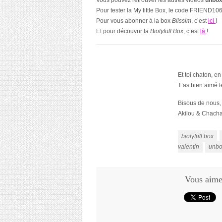
Vous pouvez retrouver les autres vidéos
unbo
Pour tester la My little Box, le code
FRIEND10
Pour vous abonner à la box
Blissim
, c’est
ici
!
Et pour découvrir la
Biotyfull Box
, c’est
là
!
Et toi chaton, e
T’as bien aimé t
Bisous de nous,
Akilou & Chach
biotyfull box
valentin
unbo
Vous aimez