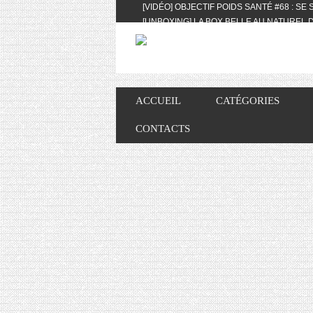
[VIDÉO] OBJECTIF POIDS SANTÉ #68 : SE
[UNBOXING] LA BOX BELLE AU NATUREL D
[VIDÉO] UNBOXING : LES MY LITTLE & BI
FEAT. AKILA
[VIDÉO] LA SÉLECTION DU MOIS #AVRIL20
[VIDÉO] QUITOQUE #10 : MEAL PREP & CO
[VIDÉO] UNBOXING : LES MY LITTLE & BI
ACCUEIL
CATÉGORIES
2024 FEAT. AKILA
[VIDÉO] OBJECTIF POIDS SANTÉ #67 : L’A
CONTACTS
VIE DES AUTRES
[VIDÉO] UNBOXING : LES MY LITTLE & BI
FÉVRIER ET MARS 2024 FEAT. AKILA
[VIDÉO] LA SÉLECTION DU MOIS #JANVIE
[VIDÉO] HELLOFRESH #34 : IDÉES RECET