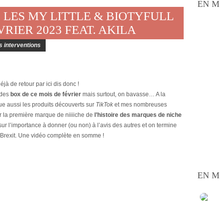
EN M
: LES MY LITTLE & BIOTYFULL
RIER 2023 FEAT. AKILA
s interventions
éjà de retour par ici dis donc !
 des
box de ce mois de février
mais surtout, on bavasse… A la
ue aussi les produits découverts sur
TikTok
et mes nombreuses
 la première marque de niiiiche de
l’histoire des marques de niche
’importance à donner (ou non) à l’avis des autres et on termine
 Brexit. Une vidéo complète en somme !
EN M