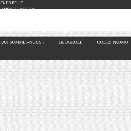
 SENTIR BELLE
U MOIS DE MAI 2024
OTYFULL BOX DU MOIS DE MAI 2024
24
NVIVIALITÉ
OTYFULL BOX DU MOIS D’AVRIL
QUI SOMMES-NOUS ?
BLOGROLL
CODES PROMO
VIS DES AUTRES, CE N’EST QUE LA
OTYFULL BOX DES MOIS DE
R2024
TES RISOTTO