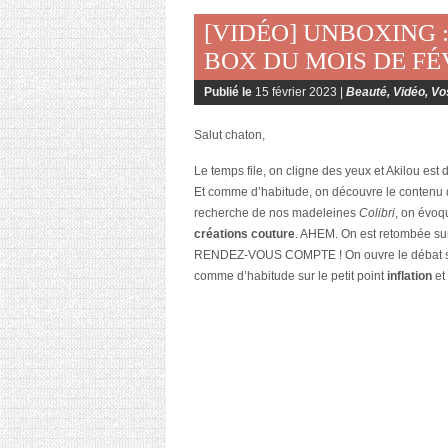
[VIDÉO] UNBOXING 
BOX DU MOIS DE FÉV
Publié le
15 février 2023 |
Beauté
,
Vidéo
,
Vo
Salut chaton,
Le temps file, on cligne des yeux et Akilou est d
Et comme d’habitude, on découvre le contenu
recherche de nos madeleines
Colibri
, on évoq
créations couture
. AHEM. On est retombée sur
RENDEZ-VOUS COMPTE ! On ouvre le débat sur l
comme d’habitude sur le petit point
inflation
et