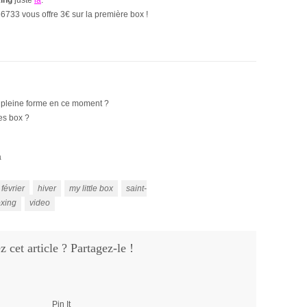
xing
juste
là
.
66733
vous offre 3€ sur la première box !
n pleine forme en ce moment ?
es box ?
a
février
hiver
my little box
saint-
xing
video
 cet article ? Partagez-le !
Pin It