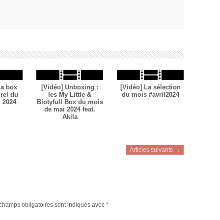
La box
[Vidéo] Unboxing :
[Vidéo] La sélection
rel du
les My Little &
du mois #avril2024
 2024
Biotyfull Box du mois
de mai 2024 feat.
Akila
Articles suivants →
champs obligatoires sont indiqués avec
*