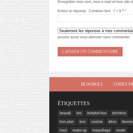
Enregistrer mon nom, mon e-mail et mon site 
Entrez la réponse : Combien font : 7 + 9 ?
*
pouvez aussi
vous abonner
sans commenter.
BLOGROLL
CODES P
ÉTIQUETTES
beauté
bio
biotyfull box
birchbox
bon plan
box
cuisine
déco
favoris
haul
make-up
maquillage
mode