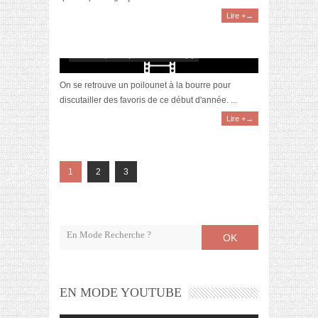
Lire +→
[Vidéo] La sélection du mois #janvier2019
février 10, 2019 | 0 Commentaire(s)
On se retrouve un poilounet à la bourre pour
discutailler des favoris de ce début d'année. ...
Lire +→
1
2
3
OK
EN MODE YOUTUBE