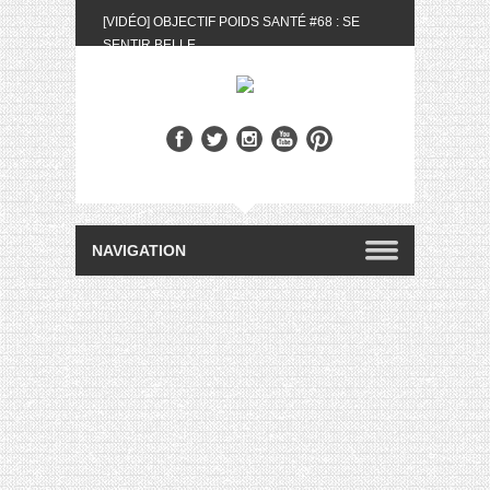
[VIDÉO] OBJECTIF POIDS SANTÉ #68 : SE
SENTIR BELLE
[UNBOXING] LA BOX BELLE AU NATUREL DU
MOIS DE MAI 2024
[VIDÉO] UNBOXING : LES MY LITTLE &
BIOTYFULL BOX DU MOIS DE MAI 2024 FEAT.
AKILA
[VIDÉO] LA SÉLECTION DU MOIS #AVRIL2024
[VIDÉO] QUITOQUE #10 : MEAL PREP &
CONVIVIALITÉ
[VIDÉO] UNBOXING : LES MY LITTLE &
BIOTYFULL BOX DU MOIS D’AVRIL 2024
FEAT. AKILA
[VIDÉO] OBJECTIF POIDS SANTÉ #67 : L’AVIS
DES AUTRES, CE N’EST QUE LA VIE DES
AUTRES
[VIDÉO] UNBOXING : LES MY LITTLE &
BIOTYFULL BOX DES MOIS DE FÉVRIER ET
MARS 2024 FEAT. AKILA
[VIDÉO] LA SÉLECTION DU MOIS
#JANVIER2024