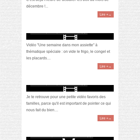
décembre !...
Lire +→
[Vidéo] Une semaine dans mon assiette #5
#Hiver
février 21, 2021 | 0 Commentaire(s)
Vidéo "Une semaine dans mon assiette" à
thématique spéciale : on vide le frigo, le congel et
les placards....
Lire +→
[Vidéo] La sélection du mois #janvier2021
février 10, 2021 | 0 Commentaire(s)
Je te retrouve pour une petite vidéo favoris des
familles, parce qu'il est important de pointer ce qui
nous fait du bien....
Lire +→
SOS bébé enrhumé, la box qui soigne les maux
de l’hiver par les Laboratoires Gilbert
décembre 29, 2020 | 0 Commentaire(s)