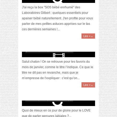
J'ai reçu la box "SOS bébé enrhumé" des
Laboratoires Gilbert : quelques essentiels pour
apaiser bébé naturellement. J'en profite pour vous
parler de mes petites astuces apprises sur le tas
ces dernières semaines !...
Lire +→
[Vidéo] La sélection du mois #janvier2020
janvier 29, 2020 | 0 Commentaire(s)
Salut chaton ! On se retrouve pour les favoris du
mois de janvier, comme le titre l’indique. Ce que le
titre ne dit pas en revanche, mais que je
m’empresse de t’expliquer : c’est qu’on...
Lire +→
[Revue] Cicaplast mains et lèvres par La
Roche Posay : ma protection de l’hiver
février 14, 2019 | 0 Commentaire(s)
Quoi de mieux en ce jour de gloire pour le LOVE
que de parler gerçures labiales ?...