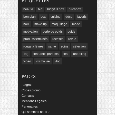
ÉTIQUETTES
beauté
bio
biotyfull box
birchbox
bon plan
box
cuisine
déco
favoris
haul
make-up
maquillage
mode
motivation
perte de poids
poids
produits terminés
recettes
revue
rouge à lèvres
santé
soins
sélection
Tag
tendance parfums
test
unboxing
video
vis ma vie
vlog
PAGES
Blogroll
Codes promo
Contacts
Mentions Légales
Partenaires
Qui sommes-nous ?