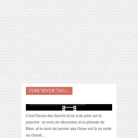
[VIDÉO] HELLOFRESH #34 : IDÉES
RECETTES RISOTTO
VOIR"HIVER"TAG→
[Vidéo] La sélection du mois #janvier2024
février 11, 2024 | 0 Commentaire(s)
C'est l'heure des favoris et on a du pain sur la
planche : le mois de décembre et la période de
fêtes, et le mois de janvier aka l'hiver est là on reste
au chaud....