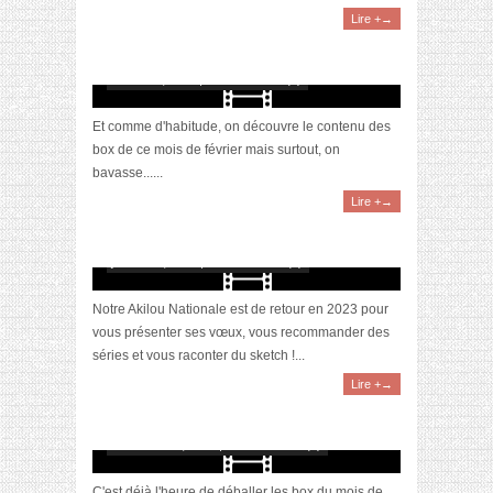
Lire +→
[Vidéo] Unboxing : les My Little & Biotyfull
Box du mois de février 2023 feat. Akila
février 15, 2023 | 0 Commentaire(s)
Et comme d'habitude, on découvre le contenu des
box de ce mois de février mais surtout, on
bavasse......
Lire +→
[Vidéo] Unboxing : les My Little & Biotyfull
Box du mois de janvier 2023 feat. Akila
janvier 29, 2023 | 0 Commentaire(s)
Notre Akilou Nationale est de retour en 2023 pour
vous présenter ses vœux, vous recommander des
séries et vous raconter du sketch !...
Lire +→
[Vidéo] Unboxing : les My Little & Biotyfull
Box du mois de décembre 2022 feat. Akila
décembre 22, 2022 | 0 Commentaire(s)
C'est déjà l'heure de déballer les box du mois de