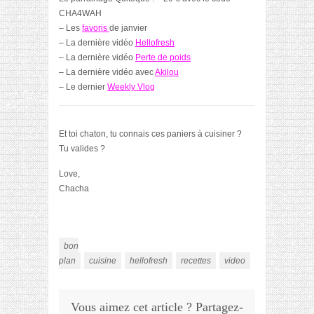
CHA4WAH
– Les
favoris
de janvier
– La dernière vidéo
Hellofresh
– La dernière vidéo
Perte de poids
– La dernière vidéo avec
Akilou
– Le dernier
Weekly Vlog
Et toi chaton, tu connais ces paniers à cuisiner ?
Tu valides ?
Love,
Chacha
bon
plan
cuisine
hellofresh
recettes
video
Vous aimez cet article ? Partagez-