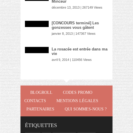
Minceur
décembre 13, 2013 | 267149 Views
[CONCOURS terminé] Les
gonzesses vous gâtent
janvier 8, 2013 | 147367 Views
La rosacée est entrée dans ma
vie
avril 9, 2014 | 110456 Views
BLOGROLL
CODES PROMO
CONTACTS
MENTIONS LÉGALES
PARTENAIRES
QUI SOMMES-NOUS ?
ÉTIQUETTES