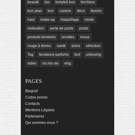
beauté
bio
biotyfull box
birchbox
bon plan
box
cuisine
déco
favoris
haul
make-up
maquillage
mode
motivation
perte de poids
poids
produits terminés
recettes
revue
rouge à lèvres
santé
soins
sélection
Tag
tendance parfums
test
unboxing
video
vis ma vie
vlog
PAGES
Blogroll
Codes promo
Contacts
Mentions Légales
Partenaires
Qui sommes-nous ?