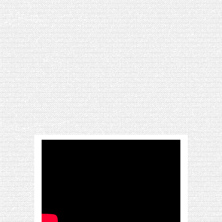
[VIDÉO] HELLOFRESH #34 : IDÉES
RECETTES RISOTTO