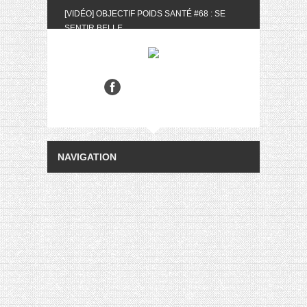
[VIDÉO] OBJECTIF POIDS SANTÉ #68 : SE
SENTIR BELLE
[UNBOXING] LA BOX BELLE AU NATUREL DU
MOIS DE MAI 2024
[VIDÉO] UNBOXING : LES MY LITTLE &
BIOTYFULL BOX DU MOIS DE MAI 2024 FEAT.
AKILA
[VIDÉO] LA SÉLECTION DU MOIS #AVRIL2024
[VIDÉO] QUITOQUE #10 : MEAL PREP &
CONVIVIALITÉ
[VIDÉO] UNBOXING : LES MY LITTLE &
BIOTYFULL BOX DU MOIS D’AVRIL 2024
FEAT. AKILA
[VIDÉO] OBJECTIF POIDS SANTÉ #67 : L’AVIS
DES AUTRES, CE N’EST QUE LA VIE DES
AUTRES
[VIDÉO] UNBOXING : LES MY LITTLE &
BIOTYFULL BOX DES MOIS DE FÉVRIER ET
MARS 2024 FEAT. AKILA
[VIDÉO] LA SÉLECTION DU MOIS
#JANVIER2024