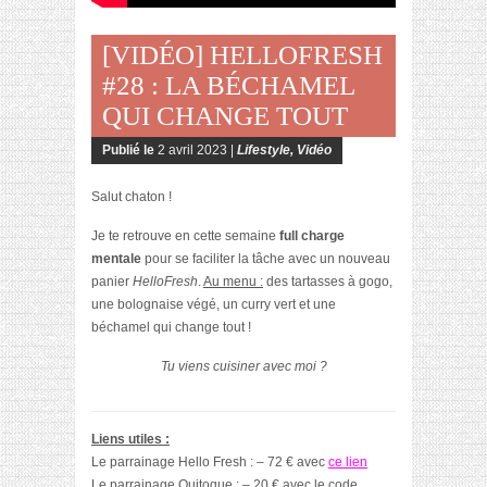
[VIDÉO] HELLOFRESH
#28 : LA BÉCHAMEL
QUI CHANGE TOUT
Publié le
2 avril 2023 |
Lifestyle
,
Vidéo
Salut chaton !
Je te retrouve en cette semaine
full charge
mentale
pour se faciliter la tâche avec un nouveau
panier
HelloFresh
.
Au menu :
des tartasses à gogo,
une bolognaise végé, un curry vert et une
béchamel qui change tout !
Tu viens cuisiner avec moi ?
Liens utiles :
Le parrainage Hello Fresh : – 72 € avec
ce lien
Le parrainage Quitoque : – 20 € avec le code