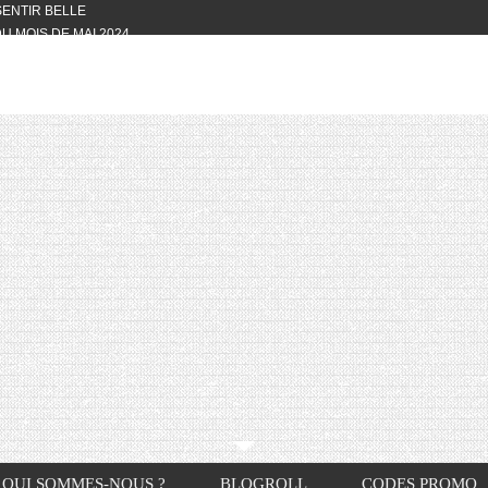
 SENTIR BELLE
U MOIS DE MAI 2024
OTYFULL BOX DU MOIS DE MAI 2024
24
NVIVIALITÉ
OTYFULL BOX DU MOIS D’AVRIL
VIS DES AUTRES, CE N’EST QUE LA
OTYFULL BOX DES MOIS DE
R2024
TES RISOTTO
QUI SOMMES-NOUS ?
BLOGROLL
CODES PROMO