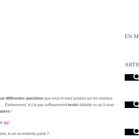
EN M
ARTI
ux différentes questions
que vous m’avez posées sur les réseaux
… Évidemment, si j’ai pas suffisamment
braillé
détaillé ou qu’il vous
aires
!
par
ici
!
mme, tu en as entendu parlé ?