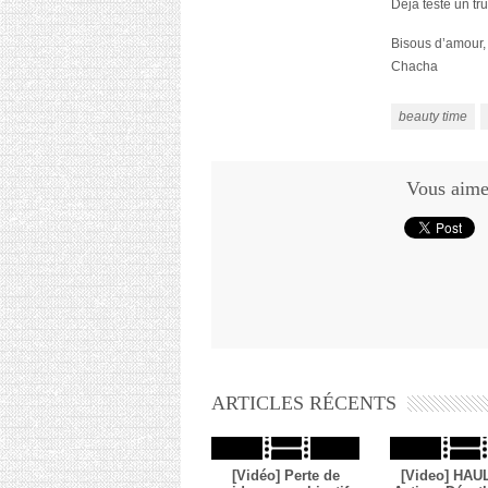
Déjà testé un tr
Bisous d’amour,
Chacha
beauty time
Vous aimez
ARTICLES RÉCENTS
[Vidéo] Perte de
[Video] HAUL