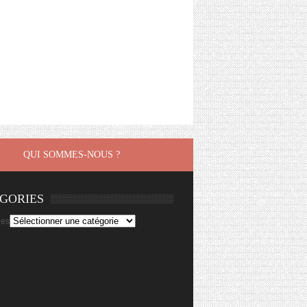
QUI SOMMES-NOUS ?
GORIES
ies