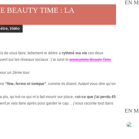
EN M
 BEAUTY TIME : LA
-être
,
Vidéo
 de vous faire, tellement le délire a
rythmé ma vie
ces deux
rt sur les réseaux sociaux : j’ai suivi le
programme Beauty Time
 pour un 2ème tour.
enir
“fine, ferme et tonique”
, comme ils disent. Autant vous dire qu’on
plu, qu’est-ce qui m’a fait mourir sur place, e
st-ce que j’ai perdu 45
nt je vais faire après pour garder le cap… j’vous raconte tout dans
EN M