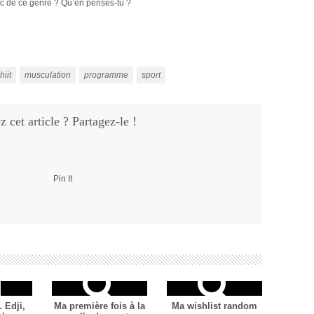
uc de ce genre ? Qu’en penses-tu ?
hiit
musculation
programme
sport
 cet article ? Partagez-le !
Pin It
 Edji,
Ma première fois à la
Ma wishlist random