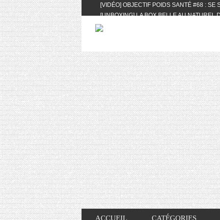
[VIDÉO] OBJECTIF POIDS SANTÉ #68 : SE
[UNBOXING] LA BOX BELLE AU NATUREL D
[VIDÉO] UNBOXING : LES MY LITTLE & BI
FEAT. AKILA
[VIDÉO] LA SÉLECTION DU MOIS #AVRIL20
[VIDÉO] QUITOQUE #10 : MEAL PREP & CO
[VIDÉO] UNBOXING : LES MY LITTLE & BI
2024 FEAT. AKILA
[VIDÉO] OBJECTIF POIDS SANTÉ #67 : L’A
VIE DES AUTRES
[VIDÉO] UNBOXING : LES MY LITTLE & BI
FÉVRIER ET MARS 2024 FEAT. AKILA
[VIDÉO] LA SÉLECTION DU MOIS #JANVIE
[VIDÉO] HELLOFRESH #34 : IDÉES RECET
ACCUEIL
CATÉGORIES