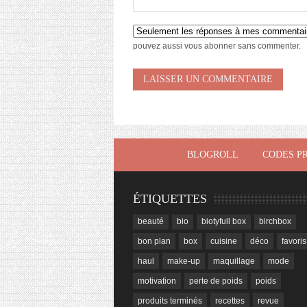
pouvez aussi
vous abonner
sans commenter.
BLOGROLL
CODES P
ÉTIQUETTES
beauté
bio
biotyfull box
birchbox
bon plan
box
cuisine
déco
favoris
haul
make-up
maquillage
mode
motivation
perte de poids
poids
produits terminés
recettes
revue