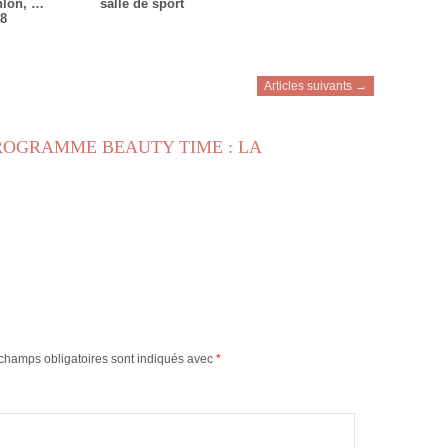
hlon, …
salle de sport
8
Articles suivants →
PROGRAMME BEAUTY TIME : LA
champs obligatoires sont indiqués avec
*