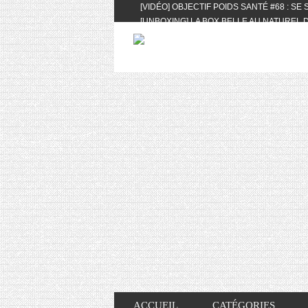
[VIDÉO] OBJECTIF POIDS SANTÉ #68 : SE
[UNBOXING] LA BOX BELLE AU NATUREL D
[VIDÉO] UNBOXING : LES MY LITTLE & BI
FEAT. AKILA
[VIDÉO] LA SÉLECTION DU MOIS #AVRIL20
[VIDÉO] QUITOQUE #10 : MEAL PREP & CO
[VIDÉO] UNBOXING : LES MY LITTLE & BI
2024 FEAT. AKILA
[VIDÉO] OBJECTIF POIDS SANTÉ #67 : L’A
VIE DES AUTRES
[VIDÉO] UNBOXING : LES MY LITTLE & BI
FÉVRIER ET MARS 2024 FEAT. AKILA
[VIDÉO] LA SÉLECTION DU MOIS #JANVIE
[VIDÉO] HELLOFRESH #34 : IDÉES RECET
ACCUEIL
CATÉGORIES