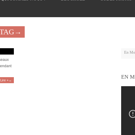
"TAG→
lation !
éseaux
pendant
EN M
Lire +→