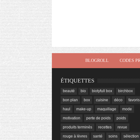
BLOGROLL
CODES P
ÉTIQUETTES
beauté
bio
biotyfull box
birchbox
bon plan
box
cuisine
déco
favoris
haul
make-up
maquillage
mode
motivation
perte de poids
poids
produits terminés
recettes
revue
rouge à lèvres
santé
soins
sélection