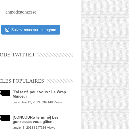
enmodegonzesse
Suivez-nous sur Instagram
ODE TWITTER
CLES POPULAIRES
J’ai testé pour vous : Le Wrap
Minceur
décembre 13, 2013 | 267148 Views
[CONCOURS terminé] Les
gonzesses vous gâtent
janvier 8, 2013 | 147366 Views