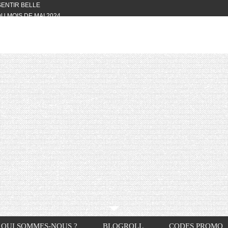
 SENTIR BELLE
U MOIS DE MAI 2024
OTYFULL BOX DU MOIS DE MAI 2024
24
NVIVIALITÉ
OTYFULL BOX DU MOIS D’AVRIL
VIS DES AUTRES, CE N’EST QUE LA
OTYFULL BOX DES MOIS DE
R2024
TES RISOTTO
QUI SOMMES-NOUS ?
BLOGROLL
CODES PROMO