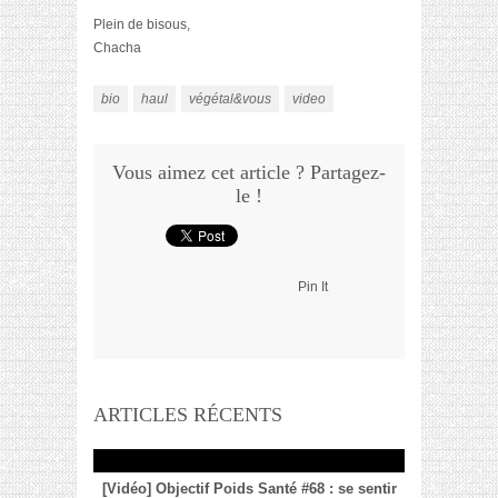
Plein de bisous,
Chacha
bio
haul
végétal&vous
video
Vous aimez cet article ? Partagez-
le !
Pin It
ARTICLES RÉCENTS
[Vidéo] Objectif Poids Santé #68 : se sentir