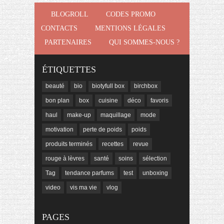
BLOGROLL
CODES PROMO
CONTACTS
MENTIONS LÉGALES
PARTENAIRES
QUI SOMMES-NOUS ?
ÉTIQUETTES
beauté
bio
biotyfull box
birchbox
bon plan
box
cuisine
déco
favoris
haul
make-up
maquillage
mode
motivation
perte de poids
poids
produits terminés
recettes
revue
rouge à lèvres
santé
soins
sélection
Tag
tendance parfums
test
unboxing
video
vis ma vie
vlog
PAGES