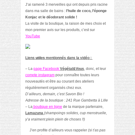
J’ai ramené 3 merveilles qui ont depuis pris racine
dans ma salle de bains :
l’huile de coco, l’éponge
Konjac et le déodorant solide !
La visite de la boutique, la raison de mes choix et
mon premier avis sur les produits, c’est sur
YouTube
Liens
utiles
mentionnés dans la vidéo :
– La
page Facebook
Végétal&Vous
, donc, et leur
compte instagram
pour connaître toutes leurs
nouveautés et être au courant des ateliers
régulièrement organisés chez eux.
D’ailleurs, demain, c’est Savon Bio !
Adresse de la boutique : 241 Rue Gambetta à Lille
– La
boutique en ligne
de la marque partenaire,
Lamazuna
(shampoings solides, cup menstruelle,
y’a vraiment plein plein de choses !!)
J’en profite d’ailleurs vous rappeler
(si t’as pas