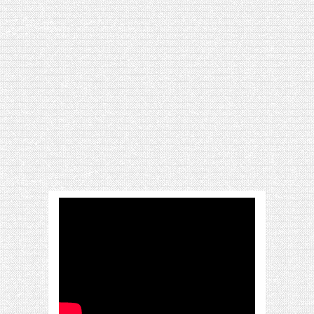
[VIDÉO] HELLOFRESH #34 : IDÉES
RECETTES RISOTTO