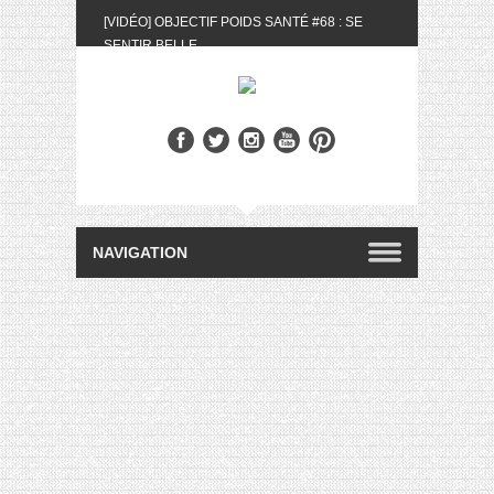
[VIDÉO] OBJECTIF POIDS SANTÉ #68 : SE
SENTIR BELLE
[UNBOXING] LA BOX BELLE AU NATUREL DU
MOIS DE MAI 2024
[VIDÉO] UNBOXING : LES MY LITTLE &
BIOTYFULL BOX DU MOIS DE MAI 2024 FEAT.
AKILA
[VIDÉO] LA SÉLECTION DU MOIS #AVRIL2024
[VIDÉO] QUITOQUE #10 : MEAL PREP &
CONVIVIALITÉ
[VIDÉO] UNBOXING : LES MY LITTLE &
BIOTYFULL BOX DU MOIS D’AVRIL 2024
FEAT. AKILA
[VIDÉO] OBJECTIF POIDS SANTÉ #67 : L’AVIS
DES AUTRES, CE N’EST QUE LA VIE DES
AUTRES
[VIDÉO] UNBOXING : LES MY LITTLE &
BIOTYFULL BOX DES MOIS DE FÉVRIER ET
MARS 2024 FEAT. AKILA
[VIDÉO] LA SÉLECTION DU MOIS
#JANVIER2024