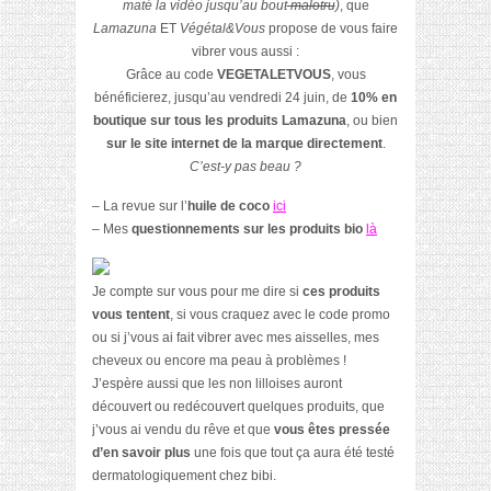
maté la vidéo jusqu’au bout
malotru
)
, que
Lamazuna
ET
Végétal&Vous
propose de vous faire
vibrer vous aussi :
Grâce au code
VEGETALETVOUS
, vous
bénéficierez, jusqu’au vendredi 24 juin, de
10% en
boutique sur tous les produits Lamazuna
, ou bien
sur le site internet de la marque directement
.
C’est-y pas beau ?
– La revue sur l’
huile de coco
ici
– Mes
questionnements sur les produits bio
là
Je compte sur vous pour me dire si
ces produits
vous tentent
, si vous craquez avec le code promo
ou si j’vous ai fait vibrer avec mes aisselles, mes
cheveux ou encore ma peau à problèmes !
J’espère aussi que les non lilloises auront
découvert ou redécouvert quelques produits, que
j’vous ai vendu du rêve et que
vous êtes pressée
d’en savoir plus
une fois que tout ça aura été testé
dermatologiquement chez bibi.