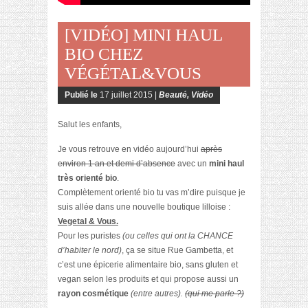
[VIDÉO] MINI HAUL
BIO CHEZ
VÉGÉTAL&VOUS
Publié le
17 juillet 2015 |
Beauté
,
Vidéo
Salut les enfants,
Je vous retrouve en vidéo aujourd’hui
après
environ 1 an et demi d’absence
avec un
mini haul
très orienté bio
.
Complètement orienté bio tu vas m’dire puisque je
suis allée dans une nouvelle boutique lilloise :
Vegetal & Vous.
Pour les puristes
(ou celles qui ont la CHANCE
d’habiter le nord)
, ça se situe Rue Gambetta, et
c’est une épicerie alimentaire bio, sans gluten et
vegan selon les produits et qui propose aussi un
rayon cosmétique
(entre autres).
(qui me parle ?)