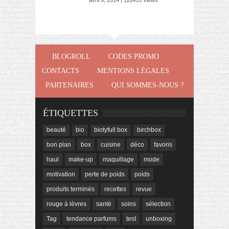
avril 9, 2014 | 110455 Views
BLOGROLL
CODES PROMO
CONTACTS
MENTIONS LÉGALES
PARTENAIRES
QUI SOMMES-NOUS ?
ÉTIQUETTES
beauté
bio
biotyfull box
birchbox
bon plan
box
cuisine
déco
favoris
haul
make-up
maquillage
mode
motivation
perte de poids
poids
produits terminés
recettes
revue
rouge à lèvres
santé
soins
sélection
Tag
tendance parfums
test
unboxing