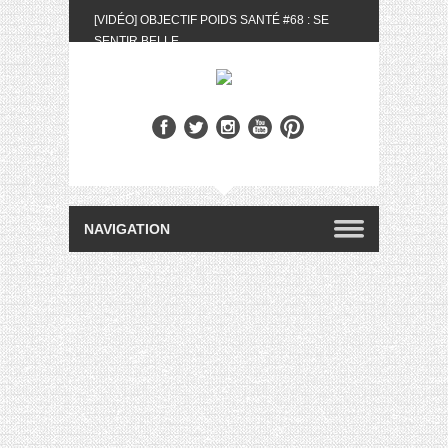
[VIDÉO] OBJECTIF POIDS SANTÉ #68 : SE
SENTIR BELLE
[UNBOXING] LA BOX BELLE AU NATUREL DU
MOIS DE MAI 2024
[VIDÉO] UNBOXING : LES MY LITTLE &
BIOTYFULL BOX DU MOIS DE MAI 2024 FEAT.
AKILA
[VIDÉO] LA SÉLECTION DU MOIS #AVRIL2024
[VIDÉO] QUITOQUE #10 : MEAL PREP &
CONVIVIALITÉ
[VIDÉO] UNBOXING : LES MY LITTLE &
BIOTYFULL BOX DU MOIS D’AVRIL 2024
FEAT. AKILA
[VIDÉO] OBJECTIF POIDS SANTÉ #67 : L’AVIS
DES AUTRES, CE N’EST QUE LA VIE DES
AUTRES
[VIDÉO] UNBOXING : LES MY LITTLE &
BIOTYFULL BOX DES MOIS DE FÉVRIER ET
MARS 2024 FEAT. AKILA
[VIDÉO] LA SÉLECTION DU MOIS
#JANVIER2024