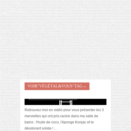
[VIDÉO] HELLOFRESH #34 : IDÉES
RECETTES RISOTTO
VOIR"VÉGÉTAL&VOUS"TAG→
[Vidéo] Mini haul bio chez Végétal&Vous
juillet 17, 2015 | 2 Commentaires
Retrouvez-moi en vidéo pour vous présenter les 3
merveilles qui ont pris racine dans ma salle de
bains : l'huile de coco, l'éponge Konjac et le
déodorant solide ! ...