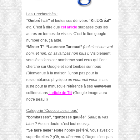
Les + recherchés :
“Ombré hair”
et toutes ses dérivées
“Kit L’Oréal”
etc. C’est à dire que
cet article
surpasse tous les
autres en termes de visites. C’est le lien google
number one, ça aide.
“Mister T”
,
“Laurence Tureaud”
(oui c’est son vrai
nom, et non, on savait pas non plus !)
Visiblement
vous êtes fans car nombreux sont ceux qui l’ont
cherché sur Google et sont tombés sur nous
(Bienvenue à la maison !), non pas pour la
ressemblance physique
on vous voit venir
, mais
juste pour la minuscule référence à ses
nombreux
colliers dans
l’article de Titi
(Google image aura
notre peau !)
Catégorie “Coucou c’est nous”
“bombasses”
,
“gonzesse gaulée”
Salut, tu vas
bien ?
Aucun doute, c’est tout nous ça.
“Se faire belle”
Notre hobby préféré. Vous avez dit
superficielles ?
(Oh, on déconne !)
t’façon c’est pas