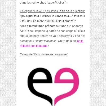
dans les recherches “superficielles”…
Catégorie “On veut pas savoir la fin de la question”
“pourquoi faut il utiliser le lumea tout…”
tout seul
?
tou-dou-ce-ment
? tout nu et tout bronzé ?
“elle a tatoué mon prénom sur son s..”
aaaargh
STOP ! peu importe la partie de son corps
où elle a
tatoué ton nom, really, on veut pas savoir.
Et on n’a
pas du tout l’esprit mal placé.
On l’a déjà dit,
on le
réfléchit son tatouage
!
Catégorie “Faisons-les se rencontrer”