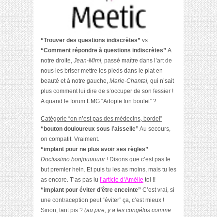
“Trouver des questions indiscrètes”
vs
“Comment répondre à questions indiscrètes”
A
notre droite,
Jean-Mimi,
passé maître dans l’art de
nous les briser
mettre les pieds dans le plat en
beauté et à notre
gauche,
Marie-Chantal,
qui n’sait
plus comment lui dire d
e s’occuper de son fessier
!
A quand le forum EMG “Adopte ton boulet” ?
Catégorie “on n’est pas des médecins, bordel”
“bouton douloureux sous l’aisselle”
Au secours,
on compatit. Vraiment.
“implant pour ne plus avoir ses règles”
Doctissimo bonjouuuuur !
Disons que c’est pas le
but premier hein. Et puis tu les as moins, mais tu les
as encore. T’as pas lu
l’article d’Amélie
toi !!
“implant pour éviter d’être enceinte”
C’est vrai, si
une contraception peut “éviter” ça, c’est mieux !
Sinon, tant pis ?
(au pire, y a les congélos comme