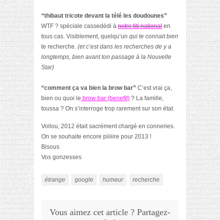
“thibaut tricote devant la télé les doudounes”
WTF ? spéciale cassedédi à
notre titi national
en
tous cas.
Visiblement, quelqu’un
qui te connait bien
te recherche.
(et c’est dans les recherches de y a
longtemps, bien avant ton passage à la Nouvelle
Star)
“comment ça va bien la brow bar”
C’est vrai ça,
bien ou quoi le
brow bar (benefit)
? La famille,
toussa ? On s’interroge trop rarement sur son état.
Voilou, 2012 était sacrément chargé en conneries.
On se souhaite encore piiiiire pour 2013 !
Bisous
Vos gonzesses
étrange
google
humeur
recherche
Vous aimez cet article ? Partagez-