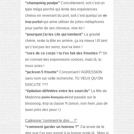
“shampoing poulpe”
Concrètement, soit c’est un
type méga perché qui tente des expériences
chelou en revenant du port, soit c’est quelqu’un
de
trop parfait
qui aime utiliser de jolies métaphores
pour parler de ses cheveux, vive toi !
“pourquoi j’ai les cils qui tombent”
La gravité
chérie, reste la tête en arrière, ça ira mieux !
Et tant
qu’c’est pas les seins, tout va bien !
“sors de ce corps ! tu t’es fait des frisettes !”
On
en connait des expressions cooloss, mais là, tu
nous scies !
“jackson 5 frisette”
Concernant l’AGRESSION
sans nom sur cette recherche, TU VEUX QU’ON
DISCUTE ???
“épilation définitive entre les sourcils”
La fille de
Madonna
parle français et
est passée sur le
blooooog, trop la classe !!!
(sinon, non hein, pas de
laser près des yeux ! )
Catégorie “comment te dire… ?”
“comment garder un homme ?”
J’ai envie de te
dire que t’as pas sonné à la bonne porte là.. Mais si