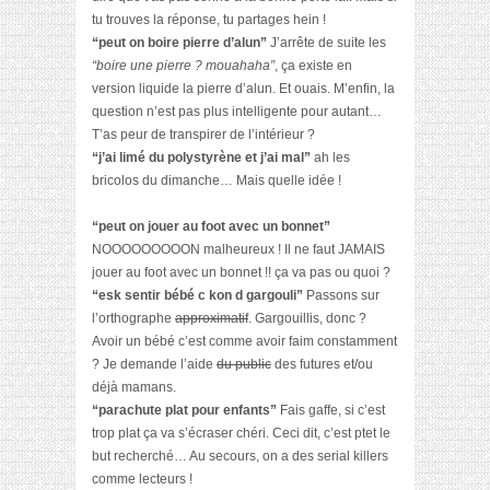
tu trouves la réponse, tu partages hein !
“peut on boire pierre d’alun”
J’arrête de suite les
“boire une pierre ? mouahaha”
, ça existe en
version liquide la pierre d’alun. Et ouais. M’enfin, la
question n’est pas plus intelligente pour autant…
T’as peur de transpirer de l’intérieur ?
“j’ai limé du polystyrène et j’ai mal”
ah les
bricolos du dimanche…
Mais quelle idée !
“peut on jouer au foot avec un bonnet”
NOOOOOOOOON malheureux ! Il ne faut JAMAIS
jouer au foot avec un bonnet !! ça va pas ou quoi ?
“esk sentir bébé c kon d gargouli”
Passons sur
l’orthographe
approximatif
. Gargouillis, donc ?
Avoir un bébé c’est comme avoir faim constamment
? Je demande l’aide
du public
des futures et/ou
déjà mamans.
“parachute plat pour enfants”
Fais gaffe, si c’est
trop plat ça va s’écraser chéri. Ceci dit, c’est ptet le
but recherché… Au secours, on a des serial killers
comme lecteurs !