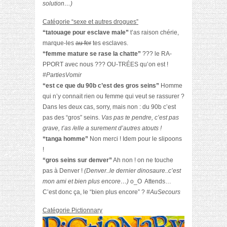
solution…)
Catégorie “sexe et autres drogues”
“tatouage pour esclave male”
t’as raison chérie,
marque-les
au fer
tes esclaves.
“femme mature se rase la chatte”
??? le RA-
PPORT avec nous ??? OU-TRÉES qu’on est !
#PartiesVomir
“est ce que du 90b c’est des gros seins”
Homme
qui n’y connait rien ou femme qui veut se rassurer ?
Dans les deux cas, sorry, mais non : du 90b c’est
pas des “gros” seins.
Vas pas te pendre, c’est pas
grave, t’as /elle a surement d’autres atouts !
“tanga homme”
Non merci ! Idem pour le slipoons
!
“gros seins sur denver”
Ah non ! on ne touche
pas à Denver !
(Denver..le dernier dinosaure..c’est
mon ami et bien plus encore…)
o_O Attends…
C’est donc ça, le “bien plus encore” ?
#AuSecours
Catégorie Pictionnary