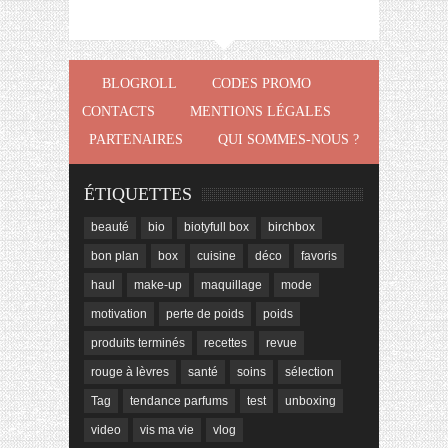
BLOGROLL
CODES PROMO
CONTACTS
MENTIONS LÉGALES
PARTENAIRES
QUI SOMMES-NOUS ?
ÉTIQUETTES
beauté
bio
biotyfull box
birchbox
bon plan
box
cuisine
déco
favoris
haul
make-up
maquillage
mode
motivation
perte de poids
poids
produits terminés
recettes
revue
rouge à lèvres
santé
soins
sélection
Tag
tendance parfums
test
unboxing
video
vis ma vie
vlog