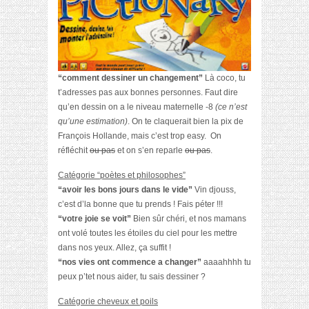
“comment dessiner un changement”
Là coco, tu
t’adresses pas aux bonnes personnes. Faut dire
qu’en dessin on a le niveau maternelle -8
(ce n’est
qu’une estimation)
. On te claquerait bien la pix de
François Hollande, mais c’est trop easy. On
réfléchit
ou pas
et on s’en reparle
ou pas
.
Catégorie “poètes et philosophes”
“avoir les bons jours dans le vide”
Vin djouss,
c’est d’la bonne que tu prends ! Fais péter !!!
“votre joie se voit”
Bien sûr chéri, et nos mamans
ont volé toutes les étoiles du ciel pour les mettre
dans nos yeux. Allez, ça suffit !
“nos vies ont commence a changer”
aaaahhhh tu
peux p’tet nous aider, tu sais dessiner ?
Catégorie cheveux et poils