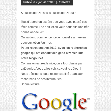
Publié le
2 janvier 2013 |
Humeurs
Salut les gonzesses, salut les gonzeaux !
Tout d’abord on espère que vous avez passé ces
fêtes comme il se doit, et on vous souhaite une très
bonne année 2013.
On va donc commencer cette nouvelle année en
douceur, et en
fou
-rires !
Petite
rétrospective 2012
, avec les
recherches
google
qui ont conduit des gens
bizarres
sur
notre blogounet.
Comme on est really nice, on a tout classé par
catégories. Vous allez voir, ça vaut le détour !
Nous déclinons toute responsabilité quant aux
recherches de ces internautes…
Bonne lecture !