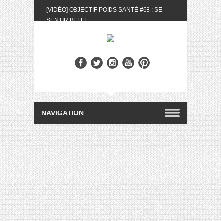
[VIDÉO] OBJECTIF POIDS SANTÉ #68 : SE
SENTIR BELLE
[UNBOXING] LA BOX BELLE AU NATUREL DU
MOIS DE MAI 2024
[VIDÉO] UNBOXING : LES MY LITTLE &
BIOTYFULL BOX DU MOIS DE MAI 2024 FEAT.
AKILA
[VIDÉO] LA SÉLECTION DU MOIS #AVRIL2024
[VIDÉO] QUITOQUE #10 : MEAL PREP &
CONVIVIALITÉ
[VIDÉO] UNBOXING : LES MY LITTLE &
BIOTYFULL BOX DU MOIS D’AVRIL 2024
FEAT. AKILA
[VIDÉO] OBJECTIF POIDS SANTÉ #67 : L’AVIS
DES AUTRES, CE N’EST QUE LA VIE DES
AUTRES
[VIDÉO] UNBOXING : LES MY LITTLE &
BIOTYFULL BOX DES MOIS DE FÉVRIER ET
MARS 2024 FEAT. AKILA
[VIDÉO] LA SÉLECTION DU MOIS
#JANVIER2024