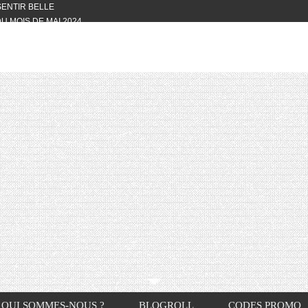
 SENTIR BELLE
U MOIS DE MAI 2024
OTYFULL BOX DU MOIS DE MAI 2024
24
NVIVIALITÉ
OTYFULL BOX DU MOIS D’AVRIL
VIS DES AUTRES, CE N’EST QUE LA
OTYFULL BOX DES MOIS DE
R2024
TES RISOTTO
QUI SOMMES-NOUS ?
BLOGROLL
CODES PROMO