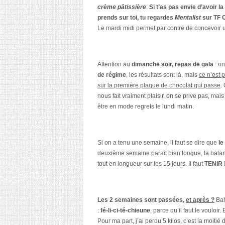
crème pâtissière
.
Si t’as pas envie d’avoir l
prends sur toi, tu regardes
Mentalist
sur TF O
Le mardi midi permet par contre de concevoir u
Attention au
dimanche soir, repas de gala
: o
de régime
, les résultats sont là, mais
ce n’est 
sur la première plaque de chocolat qui passe
.
nous fait vraiment plaisir, on se prive pas, mai
être en mode regrets le lundi matin.
Si on a tenu une semaine, il faut se dire que
le
deuxième semaine parait bien longue, la balan
tout en longueur sur les 15 jours. Il faut
TENIR
Les 2 semaines sont passées,
et après ?
Bah
:
fé-li-ci-té-chieune
, parce qu’il faut le vouloir
Pour ma part, j’ai perdu 5 kilos, c’est la moiti