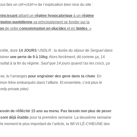
vous fais un
ctrl+c/ctrl+v
de l’explication bien nice du site :
mincissant
alliant un
régime hypocalorique
à un
régime
ntation quotidienne
va principalement se fonder sur la
ion
de votre
consommation en glucides
et en
lipides
. »
ncrète, dure
14
JOURS
!
(NDLR : la durée du séjour de Sergueï dans
oisiner
une perte de 9 à 10kg
. Alors forcément, dit comme ça, 14
sultat à la fin du régime.
Sauf que 14 jours quand t’as les crocs, ça
xe, tu t’arranges
pour engrainer des gens dans ta chute
. En
t mon frère embarqués dans l’affaire. Et ensemble, c’est plus le
amily private joke)
esoin de réfléchir 15 ans au menu
.
Pas besoin non plus de peser
sont déjà établis
pour la première semaine. La deuxième semaine
 le moment le plus important de l’article, la WI-VI-L
É-CHIEUNE
des