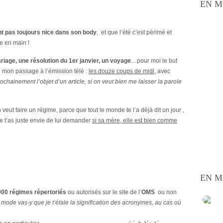
EN M
nt pas toujours nice dans son body
, et que l’été c’est périmé et
re en main !
ariage, une résolution du 1er janvier, un voyage
…pour moi le but
 mon passage à l’émission télé :
les douze coups de midi
, avec
rochainement l’objet d’un article, si on veut bien me laisser la parole
ut faire un régime, parce que tout le monde te l’a déjà dit un jour ,
e t’as juste envie de lui demander
si sa mère, elle est bien comme
EN M
000 régimes répertoriés
ou autorisés sur le site de l’
OMS
ou non
ode vas-y que je t’étale la signification des acronymes, au cas où