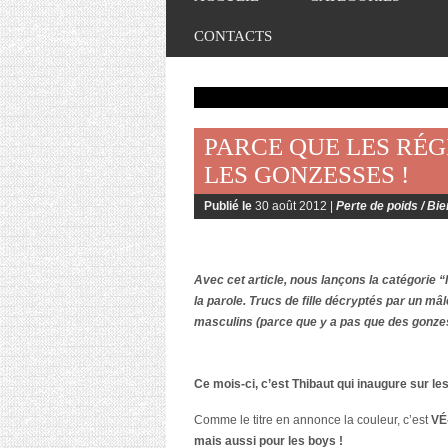
CONTACTS
PARCE QUE LES RÉG
LES GONZESSES !
Publié le
30 août 2012 |
Perte de poids / Bie
Avec cet article, nous lançons la catégo
la parole. Trucs de fille décryptés par un m
masculins (parce que y a pas que des gonzess
Ce mois-ci, c’est
Thibaut
qui inaugure sur les
Comme le titre en annonce la couleur,
c’est
V
É
mais aussi pour les boys !