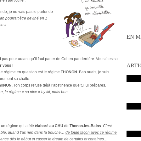
 en particulier.
ronde, je ne vais pas te parler de
an pourrait être deviné en 1
me ».
EN M
t pas pour autant qu’il faut parler de Cohen par derrière. Vous êtes so
ARTI
ur vous
!
e régime en question est le
régime
THONON
. Bah ouais, je suis
arement sa chatte.
ho
NON
.
Ton corps refuse déjà l’abstinence que tu lui prépares
.
le régime « so nice » by titi, mais bon.
t un régime qui a été
élaboré au CHU de Thonon-les-Bains
.
C’est
table, quand t’as rien dans la bouche…
de toute façon avec ce régime
ance dès le début et casser le dream de certains et certaines…