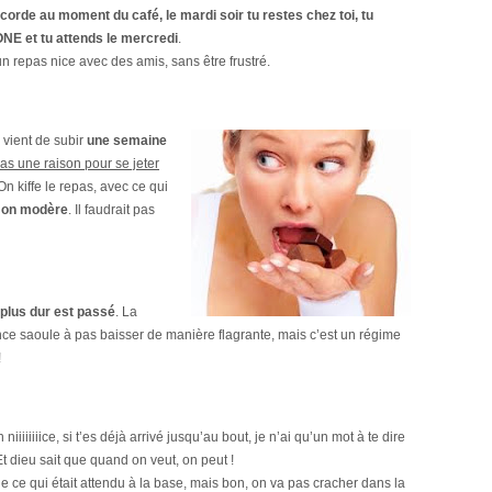
a corde au moment du café, le mardi soir tu restes chez toi, tu
NE et tu attends le mercredi
.
n repas nice avec des amis, sans être frustré.
n vient de subir
une semaine
pas une raison pour se jeter
 On kiffe le repas, avec ce qui
s
on modère
. Il faudrait pas
 plus dur est passé
. La
ce saoule à pas baisser de manière flagrante, mais c’est un régime
!
 niiiiiiiice, si t’es déjà arrivé jusqu’au bout, je n’ai qu’un mot à te dire
. Et dieu sait que quand on veut, on peut !
é de ce qui était attendu à la base, mais bon, on va pas cracher dans la