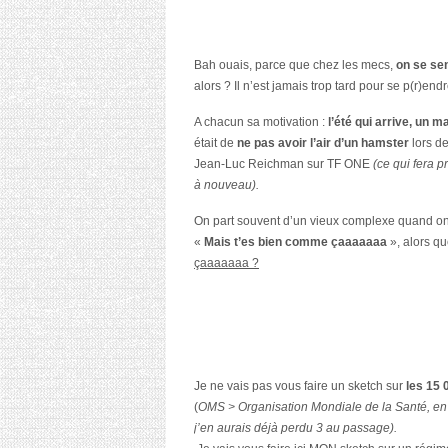
Bah ouais, parce que chez les mecs,
on se se
alors ? Il n’est jamais trop tard pour se p(r)end
A chacun sa motivation :
l’été qui arrive, un m
était de
ne pas avoir l’air d’un hamster
lors de
Jean-Luc Reichman sur TF ONE
(ce qui fera p
à nouveau).
On part souvent d’un vieux complexe quand on ve
«
Mais t’es bien comme çaaaaaaa
», alors qu
çaaaaaaa ?
Je ne vais pas vous faire un sketch sur
les 15 
(
OMS > Organisation Mondiale de la Santé, en m
j’en aurais déjà perdu 3 au passage).