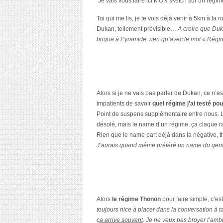
Je vais vous faire ici MON sketch sur un régime
Toi qui me lis, je te vois déjà venir à 5km à la 
Dukan, tellement prévisible…
A croire que Duk
brique à Pyramide, rien qu’avec le mot « Régi
Alors si je ne vais pas parler de Dukan, ce n’es
impatients de savoir
quel régime j’ai testé po
Point de suspens supplémentaire entre nous. L
désolé, mais le name d’un régime, ça claque r
Rien que le name part déjà dans la négative, t
J’aurais quand même préféré un name du genre, 
Alors
le régime Thonon
pour faire simple, c’es
toujours nice à placer dans la conversation à 
ça arrive souvent
.
Je ne veux pas broyer l’ambi