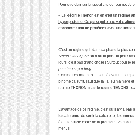
Pour être clair sur la spécificité du régime, Je 
« Le
Régime Thonon
est en effet un
régime a
hyperprotéiné
. Ce qui signifie que votre
alime
consommation de protéines
avec une
limitat
C’est un régime qui, dans sa phase la plus co
Secret Story 6)
. Selon d’où tu pars, tu peux av
jours, c’est pas grand chose ! Surtout pour le ré
peut être super long
.
Comme t’es rarement le seul à avoir un comple
binôme ça suffit, sauf que là j’ai eu ma mère e
régime
THONON
, mais le régime
TENONS
!
(f
L’avantage de ce régime, c’est qu’il n’y a
pas b
les aliments
, de sortir la calculette,
les menus 
étant la stricte copie de la première. Voici donc
menus :