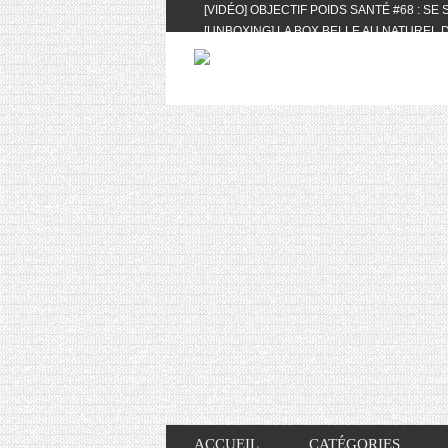
[VIDÉO] OBJECTIF POIDS SANTÉ #68 : SE
[UNBOXING] LA BOX BELLE AU NATUREL D
[VIDÉO] UNBOXING : LES MY LITTLE & BI
FEAT. AKILA
[VIDÉO] LA SÉLECTION DU MOIS #AVRIL20
[VIDÉO] QUITOQUE #10 : MEAL PREP & CO
[VIDÉO] UNBOXING : LES MY LITTLE & BI
2024 FEAT. AKILA
[VIDÉO] OBJECTIF POIDS SANTÉ #67 : L’A
VIE DES AUTRES
[VIDÉO] UNBOXING : LES MY LITTLE & BI
FÉVRIER ET MARS 2024 FEAT. AKILA
[VIDÉO] LA SÉLECTION DU MOIS #JANVIE
[VIDÉO] HELLOFRESH #34 : IDÉES RECET
ACCUEIL
CATÉGORIES