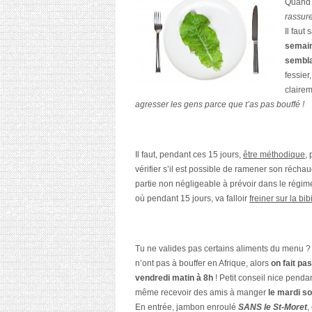
Quand 
rassure
Il faut
semai
sembla
fessier,
claire
agresser les gens parce que t’as pas bouffé !
Il faut, pendant ces 15 jours,
être méthodique
,
vérifier s’il est possible de ramener son récha
partie non négligeable à prévoir dans le régime.
où pendant 15 jours, va falloir
freiner sur la bib
Tu ne valides pas certains aliments du menu 
n’ont pas à bouffer en Afrique, alors
on fait pa
vendredi matin à 8h
!
Petit conseil nice penda
même recevoir des amis à manger
le mardi so
En entrée, jambon enroulé
SANS
le St-Moret
,