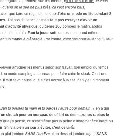
on regarde à première vue les menus,
ça a l’air
sui-ci-de
.
Je vous
, quand on le see de plus près, ça l’est encore plus
.
 savoir que faire ce régime implique d’être
en mode no-life pendant 2
nes.
J’ai pas dit casanier, mais
faut pas essayer d’avoir un
nt d’activité physique
, du genre 100 pompes le matin, abdos
 et tout le tralala.
Faut la jouer soft
, on ressent quand même
ment
un manque d’énergie
.
Par contre, c’est pas pour autant qu’il faut
 pouvoir anticiper les menus selon son travail, son emploi du temps,
ud
en mode camping
au bureau pour faire cuire le steak. C’est une
 Il faut savoir aussi que si t’es accroc à la tise, bah y’a un moment
ine
.
?
Bah tu bouffes ta main et tu gardes l’autre pour demain
. Y’en a qui
s un sketch pour un morceau de céleri ou des carottes râpées le
nt que j’y pense, ce n’est même pas la peine d’imaginer être invité ou
ir
.
S’il y a bien un jour à éviter, c’est celui-là
.
 en plat jambon
SANS l’endive
et en dessert jambon again
SANS