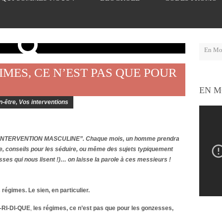
IMES, CE N’EST PAS QUE POUR
EN M
n-être
,
Vos interventions
rie “INTERVENTION MASCULINE”. Chaque mois, un homme prendra
âle, conseils pour les séduire, ou même des sujets typiquement
es qui nous lisent !)… on laisse la parole à ces messieurs !
 régimes. Le sien, en particulier.
-RI-DI-QUE
,
les régimes, ce n’est pas que pour les gonzesses,