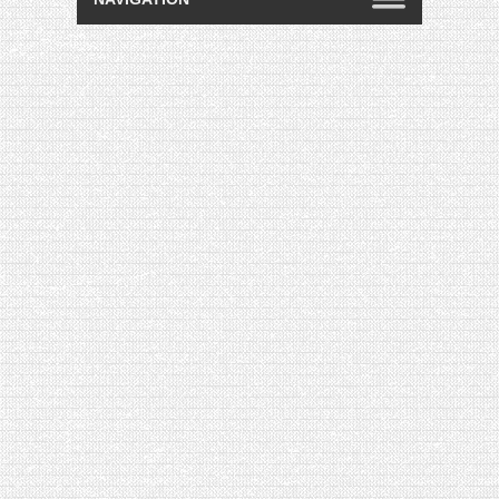
[VIDÉO] HELLOFRESH #34 : IDÉES
RECETTES RISOTTO