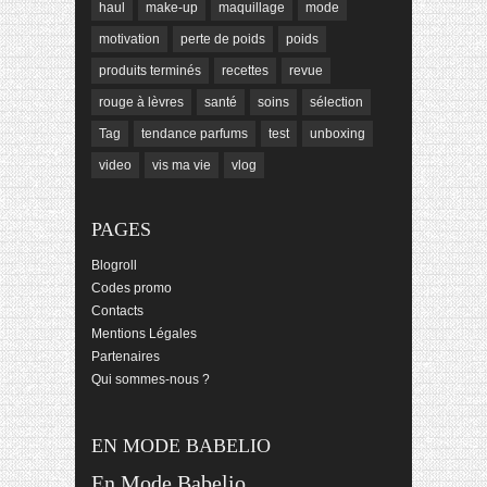
haul
make-up
maquillage
mode
motivation
perte de poids
poids
produits terminés
recettes
revue
rouge à lèvres
santé
soins
sélection
Tag
tendance parfums
test
unboxing
video
vis ma vie
vlog
PAGES
Blogroll
Codes promo
Contacts
Mentions Légales
Partenaires
Qui sommes-nous ?
EN MODE BABELIO
En Mode Babelio