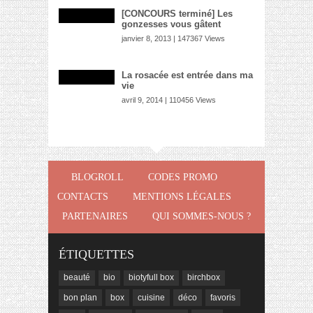
[CONCOURS terminé] Les
gonzesses vous gâtent
janvier 8, 2013 | 147367 Views
La rosacée est entrée dans ma
vie
avril 9, 2014 | 110456 Views
BLOGROLL
CODES PROMO
CONTACTS
MENTIONS LÉGALES
PARTENAIRES
QUI SOMMES-NOUS ?
ÉTIQUETTES
beauté
bio
biotyfull box
birchbox
bon plan
box
cuisine
déco
favoris