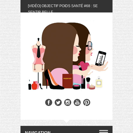
[VIDÉO] OBJECTIF POIDS SANTÉ #68 : SE
SENTIR BELLE
[UNBOXING] LA BOX BELLE AU NATUREL DU
MOIS DE MAI 2024
[VIDÉO] UNBOXING : LES MY LITTLE &
BIOTYFULL BOX DU MOIS DE MAI 2024 FEAT.
AKILA
[VIDÉO] LA SÉLECTION DU MOIS #AVRIL2024
[VIDÉO] QUITOQUE #10 : MEAL PREP &
CONVIVIALITÉ
[VIDÉO] UNBOXING : LES MY LITTLE &
BIOTYFULL BOX DU MOIS D’AVRIL 2024
FEAT. AKILA
[VIDÉO] OBJECTIF POIDS SANTÉ #67 : L’AVIS
DES AUTRES, CE N’EST QUE LA VIE DES
AUTRES
[VIDÉO] UNBOXING : LES MY LITTLE &
BIOTYFULL BOX DES MOIS DE FÉVRIER ET
MARS 2024 FEAT. AKILA
[VIDÉO] LA SÉLECTION DU MOIS
#JANVIER2024