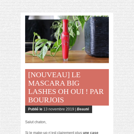
[NOUVEAU] LE
MASCARA BIG
LASHES OH OUI ! PAR
BOURJOIS
Publié le
13 novembre 2019 |
Beauté
Salut chaton,
Si le make-up n’est clairement plus
une case