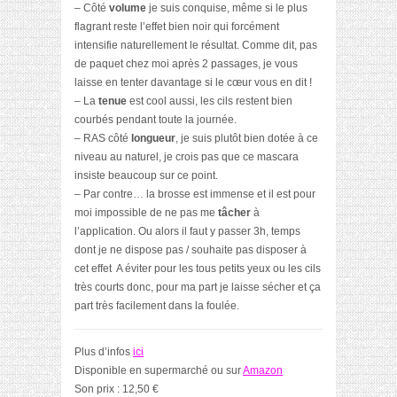
– Côté
volume
je suis conquise, même si le plus
flagrant reste l’effet bien noir qui forcément
intensifie naturellement le résultat. Comme dit, pas
de paquet chez moi après 2 passages, je vous
laisse en tenter davantage si le cœur vous en dit !
– La
tenue
est cool aussi, les cils restent bien
courbés pendant toute la journée.
– RAS côté
longueur
, je suis plutôt bien dotée à ce
niveau au naturel, je crois pas que ce mascara
insiste beaucoup sur ce point.
– Par contre… la brosse est immense et il est pour
moi impossible de ne pas me
tâcher
à
l’application. Ou alors il faut y passer 3h, temps
dont je ne dispose pas / souhaite pas disposer à
cet effet
A éviter pour les tous petits yeux ou les cils
très courts donc, pour ma part je laisse sécher et ça
part très facilement dans la foulée.
Plus d’infos
ici
Disponible en supermarché ou sur
Amazon
Son prix : 12,50 €