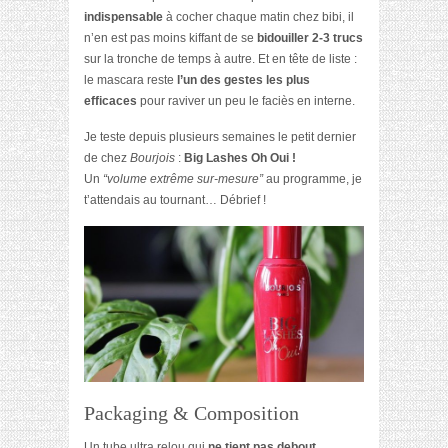
indispensable
à cocher chaque matin chez bibi, il
n’en est pas moins kiffant de se
bidouiller 2-3 trucs
sur la tronche de temps à autre. Et en tête de liste :
le mascara reste
l’un des
gestes les plus
efficaces
pour raviver un peu le faciès en interne.
Je teste depuis plusieurs semaines le petit dernier
de chez
Bourjois
:
Big Lashes Oh Oui !
Un
“volume extrême sur-mesure”
au programme, je
t’attendais au tournant… Débrief !
Packaging & Composition
Un tube ultra relou qui
ne tient pas debout
…