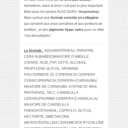
Admettons, dans le tiroir c’est pas le plus important.
Mais pour les photos AUSCOURS.
#lesprioriteys
Mais surtout une
formule enrichie en collagène
qui convient aux yeux sensibles et aux porteurs de
lentilles ; et des
pigments hyper noirs
pour un effet
“cils démultipliés”.
La formule :
AQUA/WATER/EAU, PARAFFIN,
CERA ALBA/BEESWAX/CIRE D’ABEILLE,
STEARIC ACID, PVP, CETYL ALCOHOL,
PROPYLENE GLYCOL, ARGININE,
POLYSORBATE 20, COPERNICIA CERIFERA
CERA/COPERNICIA CERIFERA (CARNAUBA)
WAX/CIRE DE CARNAUBA, SYNTHETIC WAX,
PANTHENOL, TALC, CANDELILLA
CERA/EUPHORBIA CERIFERA (CANDELILLA)
WAX/CIRE DE CANDELILLA,
PHENOXYETHANOL, CAPRYLYL GLYCOL,
HECTORITE, SIMETHICONE,
MICROCRISTALLINA CERA/MICROCRYSTALLINE